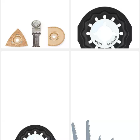
FEIN
BOSCH
Multitool Fein Combo Starlock
Tauchsägeblatt, AIZ 10 AB
TILE WORKING 3-teilig
Multi Material, Starlock, 10 x
ab 51,86 €
25 mm - 1er Pack
lieferbar - in 2-3 Werktagen bei dir
13,98 €
lieferbar - in 2-3 Werktagen bei dir
BOSCH
HYCHIKA
Tauchsägeblatt (10 Stück),
Stichsägeblatt Hychika