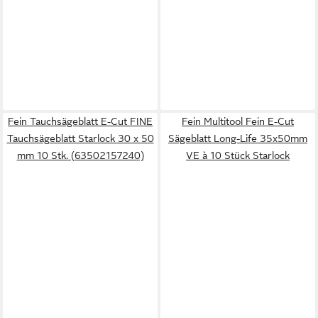
Fein Tauchsägeblatt E-Cut FINE
Fein Multitool Fein E-Cut
Tauchsägeblatt Starlock 30 x 50
Sägeblatt Long-Life 35x50mm
mm 10 Stk. (63502157240)
VE à 10 Stück Starlock