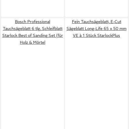
Bosch Professional
Fein Tauchsägeblatt, E-Cut
Tauchsägeblatt 6 tlg. Schleifblatt
Sägeblatt Long-Life 65 x 50 mm
Starlock Best of Sanding Set (für
VE à 1 Stück StarlockPlus
Holz & Mörtel