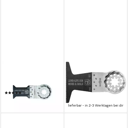
FEIN
FEIN
Multitool Fein E-Cut Sägeblatt
Sägeblatt Fein E-Cut
Long-Life 35x50mm VE à 3
Sägeblatt SL Longlife BiM
Stück Starlock
50x65mm Star Lock
(1)
Aufnahme
ab 38,63 €
ab 33,98 €
lieferbar - in 3-4 Werktagen bei dir
lieferbar - in 2-3 Werktagen bei dir