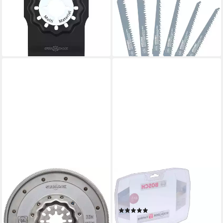
ATZ 52 SFC Multi Material,
Reciprocating Saw Blades (1-
Starlock, 52 x 40 mm - 10er
St)
15,29 €
Pack
lieferbar - in 4-5 Werktagen bei dir
62,98 €
lieferbar - in 2-3 Werktagen bei dir
FEIN
BOSCH PROFESSIONAL
Sägeblatt Starlock Sägeblatt
Sägeblatt Starlock Best of
mit Tiefenanschlag
Cutting Set
(3)
63502174410
51,29 €
UVP
79,83 €