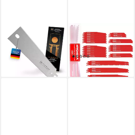
HARDTWERK®
HYCHIKA
Sägeblatt Ryoba Säge, für
Säbelsägeblatt HYCHIKA
vielseitige
Reciprocating Saw Blades 32
Schnittmöglichkeiten - fein
Pieces (1-St)
(1)
und grob
19,99 €
12,69 €
lieferbar - in 4-5 Werktagen bei dir
lieferbar - in 2-3 Werktagen bei dir