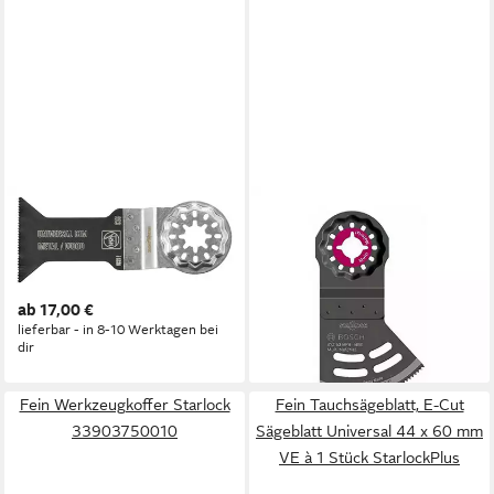
FEIN
BOSCH
Tauchsägeblatt, E-Cut
Tauchsägeblatt Bosch
Sägeblatt Universal 44 x 55
Starlock Dual-Tec-Sägeblatt
mm VE à 1 Stück Starlock
AYZ 53 BPB, 40 x 53 mm
ab 17,00 €
2609256F07
lieferbar - in 8-10 Werktagen bei
15,99 €
dir
lieferbar - in 3-4 Werktagen bei dir
Fein Werkzeugkoffer Starlock
Fein Tauchsägeblatt, E-Cut
33903750010
Sägeblatt Universal 44 x 60 mm
VE à 1 Stück StarlockPlus