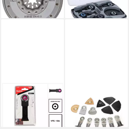
56,49 €
-36%
lieferbar - in 2-3 Werktagen bei dir
lieferbar - in 2-3 Werktagen bei dir
MAKITA
FEIN
Tauchsägeblatt MAM006
Multitool Fein Best of Starlock
Tauchsägeblatt Starlock Max
RENOVATION 26-teilig
ab 96,59 €
32 x 70 mm 1 Stk. (B-66450)
lieferbar - in 2-3 Werktagen bei dir
27,93 €
lieferbar - in 2-3 Werktagen bei dir