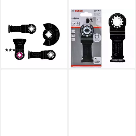
BOSCH
BOSCH PROFESSIONAL
Sägeblatt Boden- und
Tauchsägeblatt Bosch 5 x
Installationssets für
Tauchsägeblatt Starlock AIZ
Multifunktionswer (4-St),
32 APB Wood and Metal
Starlock
50x32 mm
(4)
46,99 €
22,99 €
lieferbar - in 3-4 Werktagen bei dir
lieferbar - in 3-4 Werktagen bei dir