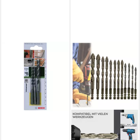
BOSCH
Universalbohrer Bosch
Mehrzweckbohrer Ø 5, 6, 8
mm, SDS Quick
16,89 €
lieferbar - in 4-5 Werktagen bei dir