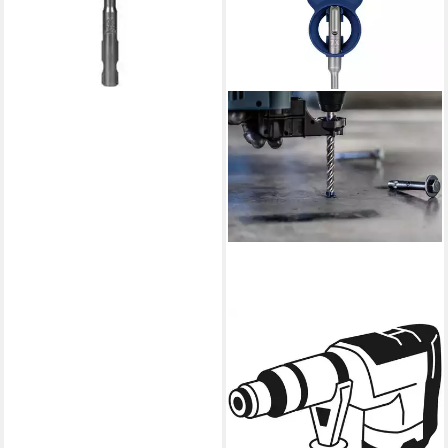
lieferbar - in 2-3 Werktagen bei dir
BOSCH
Hammerbohrer Bosch Expert
SDS plus-7X Hammerbohrer
Ø 6 mm
3,99 €
lieferbar - in 4-5 Werktagen bei dir