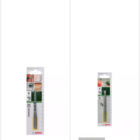
BOSCH
Universalbohrer Bosch
Mehrzweckbohrer Ø 6 mm,
100 mm, SDS Quick
7,12 €
lieferbar - in 2-3 Werktagen bei dir