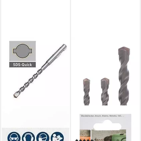
BOSCH
BOSCH
Betonbohrer Bosch
Universalbohrer, (3 Teile),
Betonbohrer Ø 10 mm, 120
Betonbohrer-Set SDS Quick -
mm, SDS Quick Bohrer
5 - 8 mm, 3-teilig
(1)