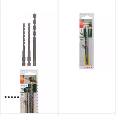
BOSCH
Betonbohrer Bosch
Betonbohrer SDS Quick 120
mm Ø 8 für Uneo
8,57 €
lieferbar - in 2-3 Werktagen bei dir
BOSCH
Spiralbohrer Betonbohrer-
Set, 3-teilig, SDS quick, 5 - 8
mm 2609256908
(1)
18,89 €
lieferbar - in 2-3 Werktagen bei dir