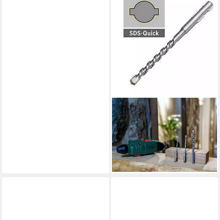
BOSCH
Betonbohrer Bosch Bohrer Ø
6 mm, 100 mm, SDS Quick
Bohrer Betonbohrer UNEO
8,38 €
lieferbar - in 2-3 Werktagen bei dir