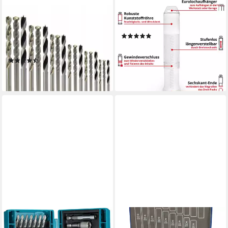
MAKITA
EINHELL
Bohrer- und Bit-Set Makita
Bohrer- und Bit-Set, (Set, 7-
18-tlg Set Bohrersatz
tlg., Hammerbohrer-Set)
(12)
Holzbohrer Metallbohrer D-
14,99 €
46202, (18-tlg)
lieferbar - in 4-5 Werktagen bei dir
(3)
ab 20,24 €
lieferbar - in 4-5 Werktagen bei dir
MAKITA