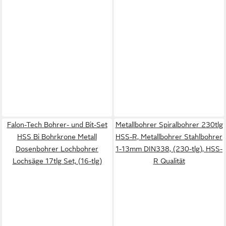
Falon-Tech Bohrer- und Bit-Set
Metallbohrer Spiralbohrer 230tlg
HSS Bi Bohrkrone Metall
HSS-R, Metallbohrer Stahlbohrer
Dosenbohrer Lochbohrer
1-13mm DIN338, (230-tlg), HSS-
Lochsäge 17tlg Set, (16-tlg)
R Qualität