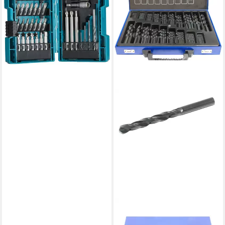
Bohrer- und Bitset B-54106,
38-St., 38-tlg., inkl.
Aufbewahrungskoffer
(23)
ab 26,79 €
lieferbar - in 4-5 Werktagen bei dir
PETOOLS
Metallbohrer 170tlg. HSS-R