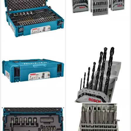
MAKITA
BOSCH
Bohrer- und Bitset B-69478
Bohrer- und Bit-Set X-
65-teilig - Bohrer & Bit-Set -
ProLine, (25-tlg), für Holz /
blau/silber
Metall