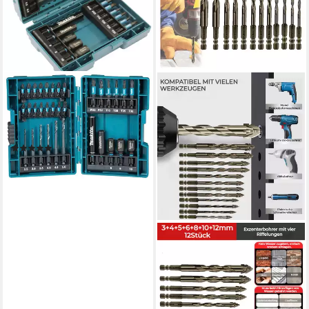
MAKITA
Bohrer- und Bitset B-66896,
Set, 33-St., 33-tlg., inkl.
Aufbewahrungskoffer
(41)
ab 28,39 €
lieferbar - in 4-5 Werktagen bei dir
QUBEBU
Bohrersatz 12Stk 3-12 mm
Exzenterbohrer Set
vierschneidiger Sägezahn-
Bohrer, (Exzentrischer