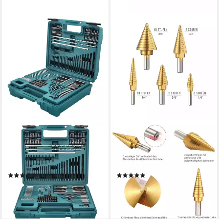
MAKITA
TACKLIFE
Bit-Set Bit Bohrer Set 212
Bohrersatz Schritt Bohrer Set
teilig (E-06270) Bits / Bohrer
mit & automatische Center
/ Steckschlüssel
Punch insgesamt 50 Größen
(8)
(4)
ab 76,99 €
12,85 €
UVP
25,99 €
lieferbar - in 3-4 Werktagen bei dir
-51%
lieferbar - in 4-5 Werktagen bei dir