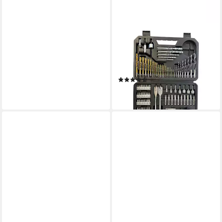
BOSCH PROFESSIONAL
Bohrersatz Titanium Pro
Bohrer und Schraubendreher
Bit Set 103-teilig
(2)
30,22 €
lieferbar - in 2-3 Werktagen bei dir