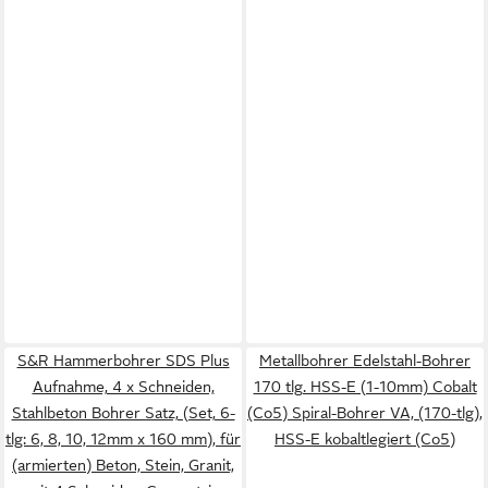
S&R Hammerbohrer SDS Plus
Metallbohrer Edelstahl-Bohrer
Aufnahme, 4 x Schneiden,
170 tlg. HSS-E (1-10mm) Cobalt
Stahlbeton Bohrer Satz, (Set, 6-
(Co5) Spiral-Bohrer VA, (170-tlg),
tlg: 6, 8, 10, 12mm x 160 mm), für
HSS-E kobaltlegiert (Co5)
(armierten) Beton, Stein, Granit,