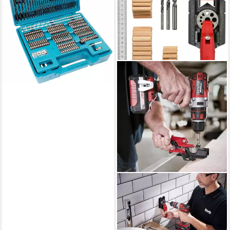
ab 78,03 €
lieferbar - in 2-3 Werktagen bei dir
KWB
Bohrer- und Bit-Set
Dübelprofi Bohrlehrenset,
Dübelhilfe/Dübellehre Set