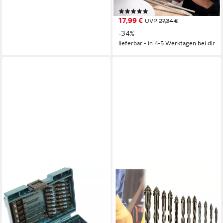
inkl. je 50 Dübel und 1 Bohrer
(1)
6, 8, 10
17,99 €
UVP
27,34 €
-34%
lieferbar - in 4-5 Werktagen bei dir