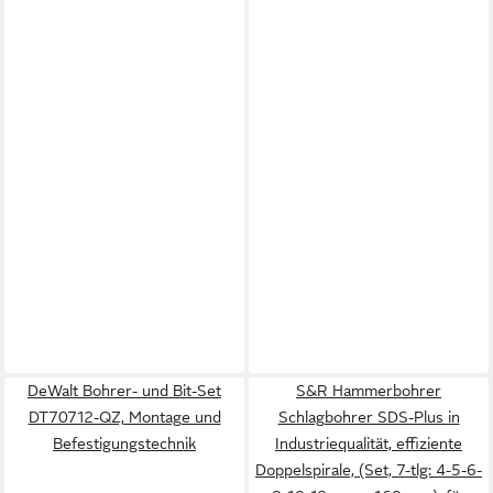
DeWalt Bohrer- und Bit-Set
S&R Hammerbohrer
DT70712-QZ, Montage und
Schlagbohrer SDS-Plus in
Befestigungstechnik
Industriequalität, effiziente
Doppelspirale, (Set, 7-tlg: 4-5-6-