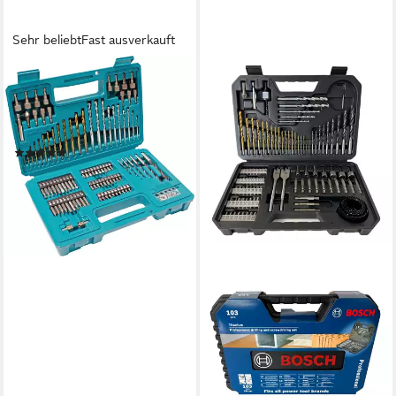
Sehr beliebt
Fast ausverkauft
MAKITA
Bohrer- und Bitset B-68432,
102-teilig, inkl.
Aufbewahrungskoffer
(64)
ab 43,24 €
lieferbar - in 3-4 Werktagen bei dir