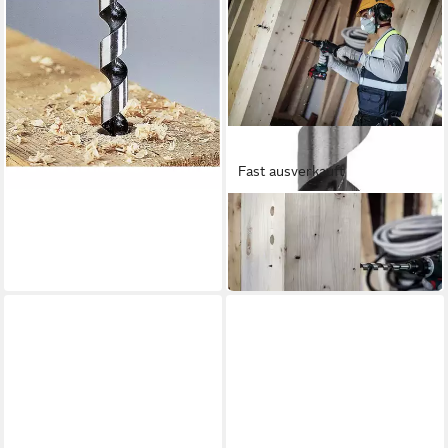
Holzbohrer Holz-
Balkenbohrer 7671010
15,39 €
in 3-4 Werktagen bei dir
Fast ausverkauft
BOSCH
Holzbohrer Pro Wood
19,89 €
in 3-4 Werktagen bei dir