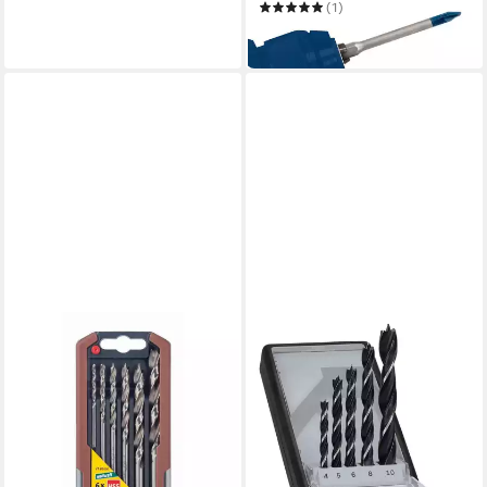
(1)
22,89 €
in 3-4 Werktagen bei dir