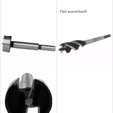
Fast ausverkauft
C.K
Holzbohrer Fast4-Bohrer
25mm T2943-25
19,89 €
in 3-4 Werktagen bei dir