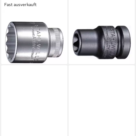
Fast ausverkauft
STAHLWILLE
STAHLWILLE
Stecknuss
Steckschlüssel Stahlwille 1/2"
Steckschlüsseleinsatz (1/2)
(12,5mm) IMPACT-
SW.17 mm L.38 mm 66 g
Steckschlüsseleinsatz Innen-
18,48 €
TX E20 L.3
lieferbar - in 3-4 Werktagen bei dir
25,17 €
lieferbar - in 3-4 Werktagen bei dir