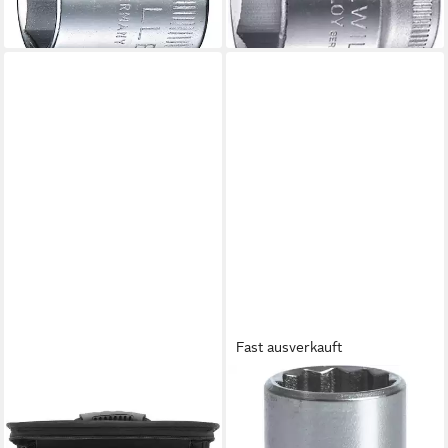
ab 15,70 €
10,23 €
lieferbar - in 3-4 Werktagen bei dir
lieferbar - in 2-3 Werktagen bei dir
Fast ausverkauft
STAHLWILLE
STAHLWILLE
Steckschlüssel Satz
Bit- und Steckschlüsselset
Steckschlüsseleinsätze Nr.
Steckschlüsseleinsätze Nr.