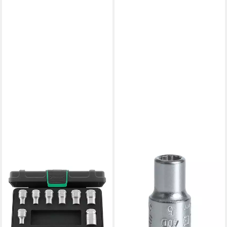
STAHLWILLE
STAHLWILLE
Steckschlüssel Stahlwille 1/2"
Stecknuss
(12,5mm) Satz
Steckschlüsseleinsatz (1/4)
Steckschlüsseleinsätze
SW.5 mm L.23 mm 9 g
ab 7,78 €
Nr.50TX/8 KN 8tlg
lieferbar - in 2-3 Werktagen bei dir
112,04 €
lieferbar - in 3-4 Werktagen bei dir