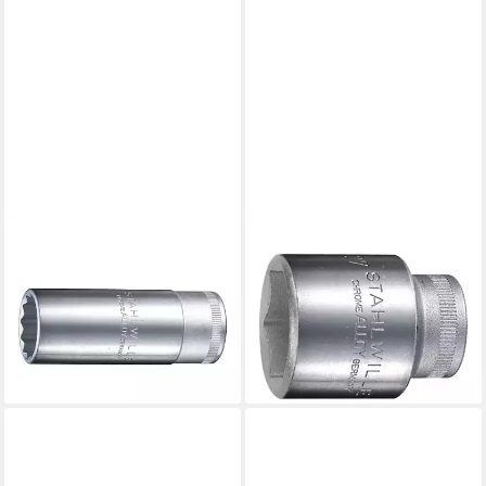
STAHLWILLE
STAHLWILLE
Stecknuss Stahlwille 1/2"
Stecknuss
(12,5mm)
Steckschlüsseleinsatz (1/2)
Steckschlüsseleinsatz SW.18"
SW.13 mm L.38 mm 51 g
ab 17,68 €
L.83mm
lieferbar - in 3-4 Werktagen bei dir
ab 27,02 €
lieferbar - in 2-3 Werktagen bei dir