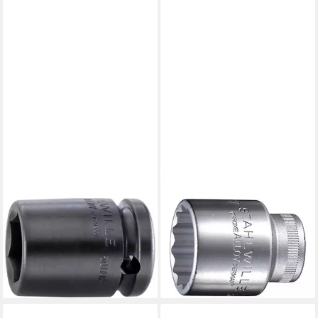
STAHLWILLE
STAHLWILLE
Bit- und Steckschlüsselset
Stecknuss
IMPACT-
Steckschlüsseleinsatz (1/2)
Steckschlüsseleinsätze Nr.
SW.18 mm L.38 mm 71 g
ab 17,79 €
50IMP 23010024
lieferbar - in 2-3 Werktagen bei dir
ab 14,38 €
lieferbar - in 2-3 Werktagen bei dir