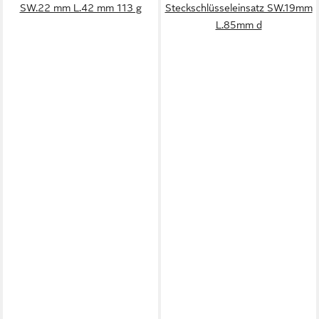
SW.22 mm L.42 mm 113 g
Steckschlüsseleinsatz SW.19mm
L.85mm d