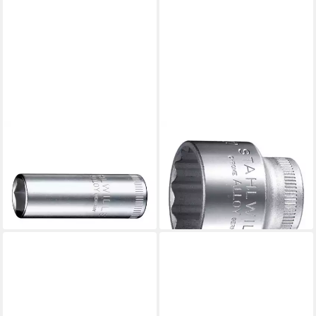
STAHLWILLE
STAHLWILLE
Stecknuss
Stecknuss
Steckschlüsseleinsatz (1/4)
Steckschlüsseleinsatz (3/8)
SW.8 mm L.50 mm 27 g
SW.9 mm L.25 mm 19 g
ab 26,25 €
ab 18,36 €
lieferbar - in 3-4 Werktagen bei dir
lieferbar - in 3-4 Werktagen bei dir