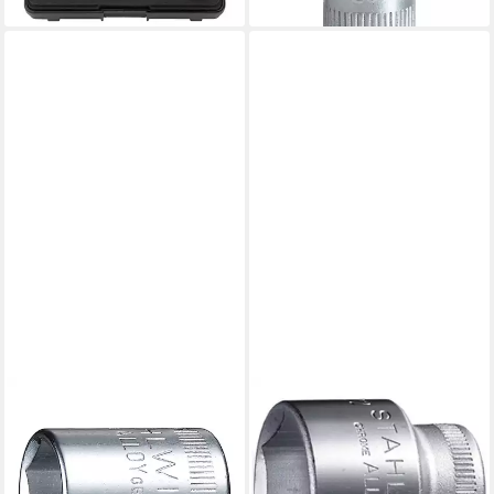
STAHLWILLE
STAHLWILLE
Stecknuss
Bit- und Steckschlüsselset
Steckschlüsseleinsatz (1/4)
Steckschlüsseleinsätze Nr.
SW.7 mm L.23 mm 10 g
456 02110017