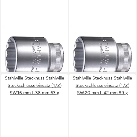
STAHLWILLE
STAHLWILLE
Stecknuss
Stecknuss
Steckschlüsseleinsatz (1/2)
Steckschlüsseleinsatz (1/2)
SW.14 mm L.38 mm 60 g
SW.15 mm L.38 mm 62 g
ab 16,65 €
19,36 €
lieferbar - in 2-3 Werktagen bei dir
lieferbar - in 3-4 Werktagen bei dir
Stahlwille Stecknuss Stahlwille
Stahlwille Stecknuss Stahlwille
Steckschlüsseleinsatz (1/2)
Steckschlüsseleinsatz (1/2)
SW.16 mm L.38 mm 63 g
SW.20 mm L.42 mm 89 g