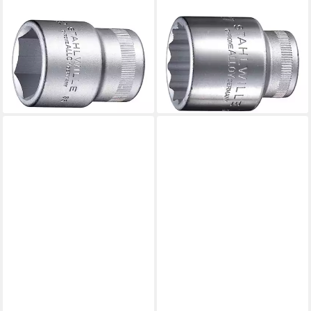
STAHLWILLE
STAHLWILLE
Stecknuss Stahlwille 3/4"
Stecknuss
(20mm)
Steckschlüsseleinsatz (1/2)
Steckschlüsseleinsatz
SW.24 mm L.42 mm 117 g
ab 18,75 €
SW.22mm L.51mm
lieferbar - in 2-3 Werktagen bei dir
ab 26,42 €
lieferbar - in 3-4 Werktagen bei dir