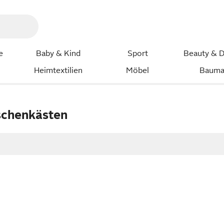
e
Baby & Kind
Sport
Beauty & D
Heimtextilien
Möbel
Bauma
schenkästen