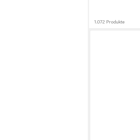
1.072 Produkte