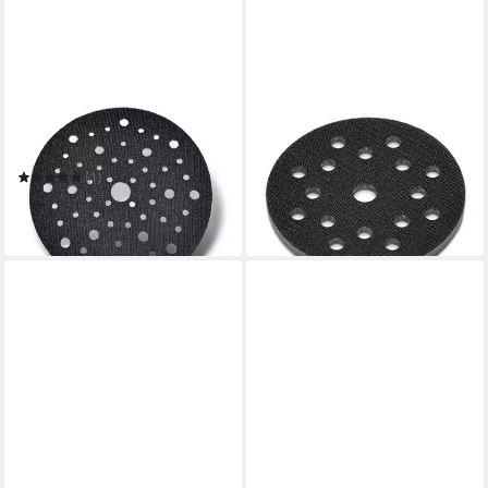
MENZER
MENZER
Schleifteller
Schleifteller Interface Pad Ø
Schleiftellerschutz Ø 150 mm
125 mm
13,55 €
(2 Stk)
(1)
in 2-3 Werktagen bei dir
11,75 €
(5,88 €/ 1 Stk)
in 2-3 Werktagen bei dir