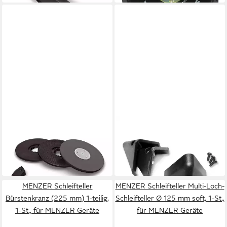
MENZER
MENZER
Schleifteller Schleif-Kit
Schleifteller Schutzkappen
301,25 €
Schleifkopf dreieckig
in 2-3 Werktagen bei dir
7,79 €
in 2-3 Werktagen bei dir
MENZER Schleifteller
MENZER Schleifteller Multi-Loch-
Bürstenkranz (225 mm) 1-teilig,
Schleifteller Ø 125 mm soft, 1-St.,
1-St., für MENZER Geräte
für MENZER Geräte