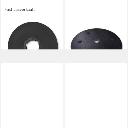
Fast ausverkauft
MENZER
MENZER
Schleifteller Schleifteller für
Schleifteller Klettpad
Klett-Schleifscheiben
(225mm) weich
90,80 €
24,39 €
in 2-3 Werktagen bei dir
in 2-3 Werktagen bei dir