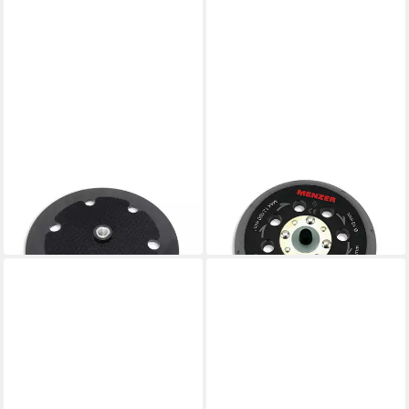
MENZER
MENZER
Schleifteller Schleifteller
Schleifteller Multi-Loch-
(225mm) Wechselpad
Schleifteller Ø 125 mm hard
40,70 €
43,30 €
in 2-3 Werktagen bei dir
in 2-3 Werktagen bei dir