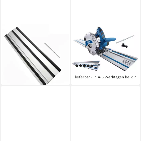
PARKSIDE
SCHEPPACH
Akku-Handkreissäge
Tauchsäge PL55, Set, 5-tlg.,
Führungsschiene
1200W Handkreissäge mit
Verlängerung für Tauchsäge
Ø160mm Sägeblatt, 2x
TS 58-1200 + TS 57-1400 KE
je700mm Führungsschiene
(1)
36,99 €
154,99 €
lieferbar - in 3-4 Werktagen bei dir
lieferbar - in 4-5 Werktagen bei dir