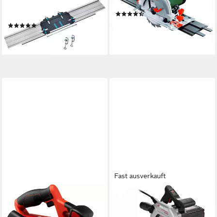
Führungsschiene für
230V, 190 mm
(87)
Handkreissägen 6913000
154,79 €
(1)
lieferbar - in 2-3 Werktagen bei dir
ab 89,30 €
lieferbar - in 3-4 Werktagen bei dir
Fast ausverkauft
EINHELL
PARKSIDE
Akku-Handkreissäge TE-CS
Akku-Handkreissäge
18/150 Li - Solo, 2-St., ohne
PERFORMANCE