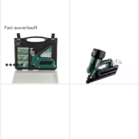
Fast ausverkauft
BRÜDER MANNESMANN
METABO
WERKZEUGE
Nagler Metabo Akku-Nagler
Nagler Tacker, im Plastikkoffer
NFR 18 LTX 90 BL metaBOX
M48410
340
(4)
ab 601,90 €
21,94 €
lieferbar - in 7-9 Werktagen bei dir
lieferbar - in 2-3 Werktagen bei dir