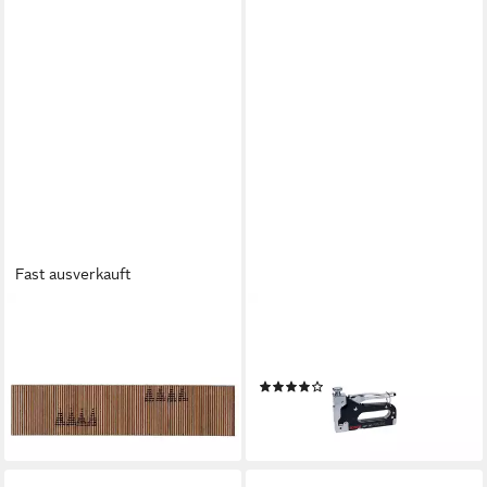
Fast ausverkauft
BOSCH
BOSCH PROFESSIONAL
Nagler 2607017750
Klebeband Bosch Handtacker
2607017750 Stifte für
HT 14
(1)
Stiftnagler
27,94 €
23,94 €
lieferbar - in 2-3 Werktagen bei dir
lieferbar - in 2-3 Werktagen bei dir