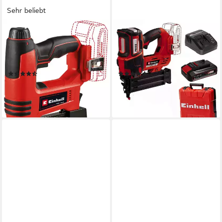
Sehr beliebt
EINHELL
EINHELL
Nagler TE-CN 18 Li - Solo, 3-
Nagler Akku-Nagler FIXETTO
tlg., 2 in 1, Akku-Nagler und
18/50 N 18V + Akku 2.5 Ah +
Tacker, ohne Akku
Koffer +Ladegerät
(35)
(1)
72,32 €
249,99 €
UVP
95,95 €
lieferbar - in 3-4 Werktagen bei dir
-25%
lieferbar - in 2-3 Werktagen bei dir