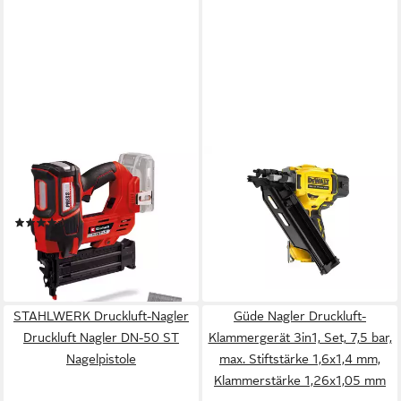
EINHELL
DEWALT
Nagler FIXETTO 18/50 N,
Nagler Akku Einzel- und
ohne Akku und Ladegerät
Serienausl. 18V
(6)
ab 476,84 €
147,00 €
UVP
192,95 €
lieferbar - in 2-3 Werktagen bei dir
-24%
lieferbar - in 1-2 Werktagen bei dir
STAHLWERK Druckluft-Nagler
Güde Nagler Druckluft-
Druckluft Nagler DN-50 ST
Klammergerät 3in1, Set, 7,5 bar,
Nagelpistole
max. Stiftstärke 1,6x1,4 mm,
Klammerstärke 1,26x1,05 mm