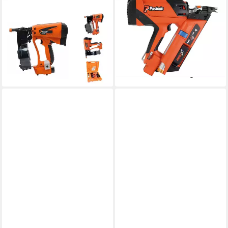
PASLODE
PASLODE
Nagler IM45GN Haften-
Nagler Paslode IM90Xi
Coilnagler, Haftennagler,
Impulse Streifennagler, für
Impulse Ha
34° gebundene Nägel von 50
955,00 €
bis 90 mm
lieferbar - in 3-4 Werktagen bei dir
ab 849,99 €
lieferbar - in 2-3 Werktagen bei dir