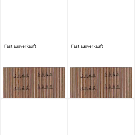
Fast ausverkauft
Fast ausverkauft
BOSCH
BOSCH
Nagler 2607017752
Nagler 2607017754
2607017752 Stifte für
2607017754 Stifte für
Stiftnagler
Stiftnagler
29,94 €
36,94 €
lieferbar - in 2-3 Werktagen bei dir
lieferbar - in 2-3 Werktagen bei dir