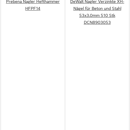
Prebena Nagler Hefthammer
DeWalt Nagler Verzinkte XH-
HFPF14
Nägel für Beton und Stahl
53x3.0mm 510 Stk
DCN8903053