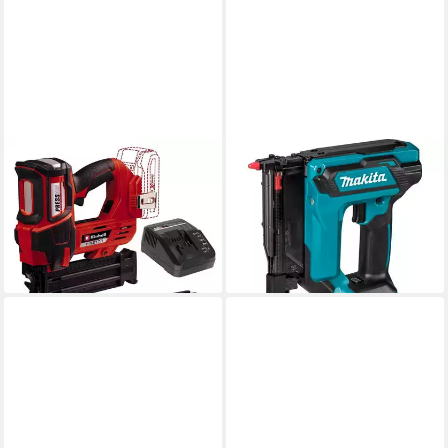
EINHELL
MAKITA
Nagler Akku-Nagler FIXETTO
Nagler DPT353ZJ Akku-
18/50 N 18V 60 Schuss/min,
Nagler
472,08 €
max. 50 mm Nagellänge
lieferbar - in 2-3 Werktagen bei dir
219,99 €
lieferbar - in 3-4 Werktagen bei dir