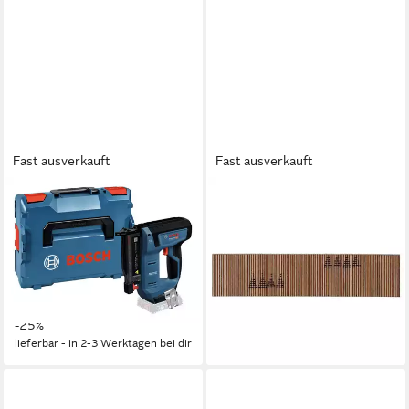
Fast ausverkauft
Fast ausverkauft
BOSCH
BOSCH
Akku-Stauchkopfnagler GNH
Nagler 2607017751
18V-35, 18 in V, Holznagler
2607017751 Stifte für
Heavy Duty Ohne Akku - in L-
Stiftnagler
26,94 €
BOXX 136
lieferbar - in 2-3 Werktagen bei dir
393,85 €
UVP
524,79 €
-25%
lieferbar - in 2-3 Werktagen bei dir