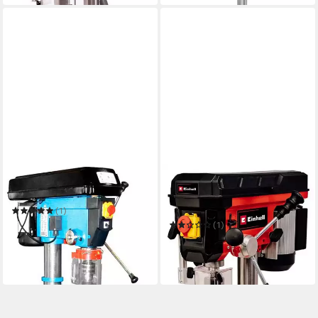
GÜDE
EINHELL
Säulenbohrmaschine GSB 32
Säulenbohrmaschine TC-BD
630/1
(1)
650,75 €
UVP
1.049,00 €
(1)
204,95 €
UVP
259,95 €
-38%
-21%
in 9-11 Werktagen bei dir
in 3-4 Werktagen bei dir