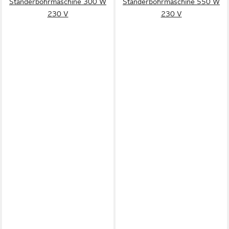
Ständerbohrmaschine 300 W
Ständerbohrmaschine 550 W
230 V
230 V