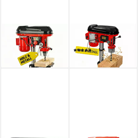
HECHT
HECHT
Tischbohrmaschine 1055 mit
Tischbohrmaschine 1063
50 mm Spindelhub
Profi-Modell
145,11 €
Standbohrmaschine
(1)
in 2-3 Werktagen bei dir
224,31 €
in 2-3 Werktagen bei dir