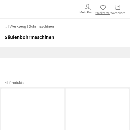
Mein Konto
Merkzettel
Warenkorb
…
Werkzeug
Bohrmaschinen
Säulenbohrmaschinen
41 Produkte