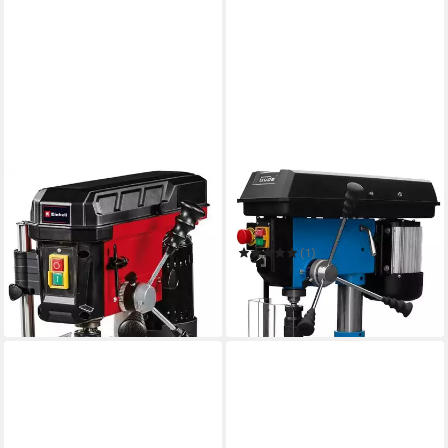
EINHELL
GÜDE
Säulenbohrmaschine TC-BD
Säulenbohrmaschine GSB
450
20/812 R+L
114,99 €
UVP
135,95 €
(1)
441,23 €
-15%
UVP
549,00 €
in 3-4 Werktagen bei dir
-20%
in 9-11 Werktagen bei dir