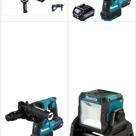
Makpac
Brushless + 1x
188,82 €
540,01 €
lieferbar - in 2-3 Werktagen bei dir
lieferbar - in 2-3 Werktagen bei dir
MAKITA
MAKITA
Akku-Bohrhammer HR 002
LED Baustrahler ML003G,
GZ Akku Bohrhammer 40 V
LED fest integriert,
max. 2,9 J SDS plus
14,4V/18V/40V, 1900 lx, 1100
Brushless Solo
lm
(8)
402,89 €
ab 144,22 €
UVP
207,06 €
lieferbar - in 2-3 Werktagen bei dir