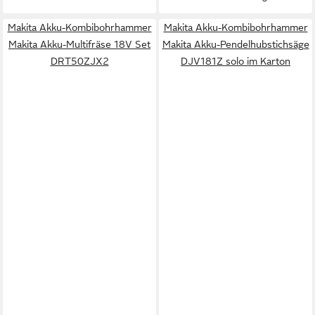
Makita Akku-Kombibohrhammer
Makita Akku-Kombibohrhammer
Makita Akku-Multifräse 18V Set
Makita Akku-Pendelhubstichsäge
DRT50ZJX2
DJV181Z solo im Karton