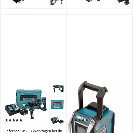
196,39 €
377,26 €
lieferbar - in 2-3 Werktagen bei dir
lieferbar - in 2-3 Werktagen bei dir
MAKITA
MAKITA
Akku-Kombibohrhammer DHR
DMR115 Baustellenradio
202 RM1J Akku
(Digitalradio (DAB), FM-Tuner,
Kombihammer 18 V 2,0 J
12V, Bluetooth-Radio, ohne
SDS Plus + 1x Akku 4,0 Ah
Akku)
(1)
(308)
290,41 €
ab 261,90 €
UVP
322,49 €
lieferbar - in 2-3 Werktagen bei dir