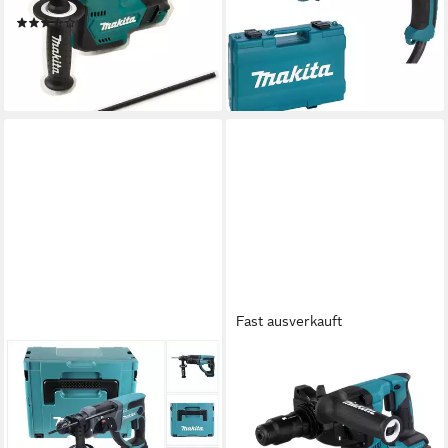
ab 144,99 €
und Ladegerät, 12V max.
lieferbar - in 2-3 Werktagen bei dir
(2)
ab 92,96 €
UVP
123,00 €
-24%
lieferbar - in 1-2 Werktagen bei dir
Fast ausverkauft
MAKITA
MAKITA
Akku-Kombibohrhammer DHR
Akku-Bohrhammer HR 002
202 ZJ Akku Kombihammer
GD1 Akku Bohrhammer 40 V
18 V 2,0 J SDS Plus +
max. 2,9 J SDS plus