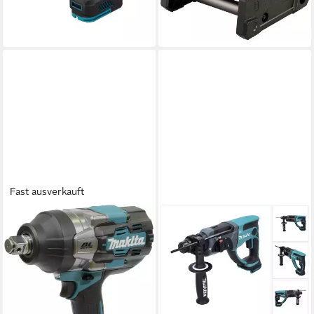
-30%
lieferbar - in 2-3 Werktagen bei dir
Fast ausverkauft
MAKITA
MAKITA
Akku-Schlagbohrmaschine
Akku-Bohrhammer DHR 202
TW001GZ, max. 1800 U/min,
Z Akku Bohrhammer 18 V 1,9
ohne Akku und Ladegerät,
J SDS-Plus Solo
ab 141,77 €
40V max.
lieferbar - in 2-3 Werktagen bei dir
ab 280,42 €
UVP
351,00 €