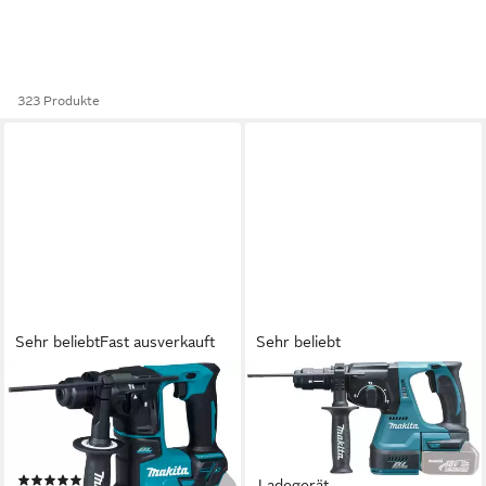
323 Produkte
Sehr beliebt
Fast ausverkauft
Sehr beliebt
MAKITA
MAKITA
Akku-Bohrhammer DHR171Z,
Akku-Kombibohrhammer
max. 680 U/min, ohne Akku &
DHR243Z, max. 950 U/min,
Ladegerät
SDS+, ohne Akku und
(87)
Ladegerät