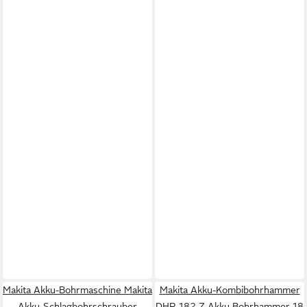
Makita Akku-Bohrmaschine Makita
Makita Akku-Kombibohrhammer
Akku-Schlagbohrschrauber
DHR 182 Z Akku Bohrhammer 18