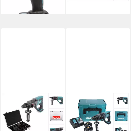
-20%
lieferbar - in 1-2 Werktagen bei dir
MAKITA
MAKITA
Akku-Kombibohrhammer DHR
Akku-Kombibohrhammer DHR
202 Z 18 V Li-Ion Akku
202 RTJ Akku Kombihammer
Kombihammer Solo mit SDS
18 V 2,0 J SDS Plus + 2x
Plus + D-42444
Akku 5,0 Ah