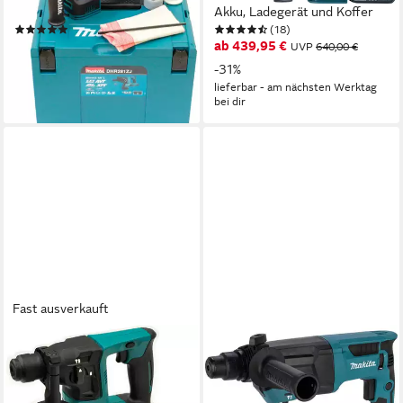
Aufbewahrungskoffer, ohne
Akku, Ladegerät und Koffer
(16)
(18)
Akku und Ladegerät
ab 359,00 €
ab 439,95 €
UVP
465,00 €
UVP
640,00 €
-23%
-31%
lieferbar - am nächsten Werktag
lieferbar - am nächsten Werktag
bei dir
bei dir
Fast ausverkauft
MAKITA
MAKITA
Bohrhammer 12V HR140DZ,
Bohrhammer HR2670
max. 850 U/min, ohne Akku
Kombihammer