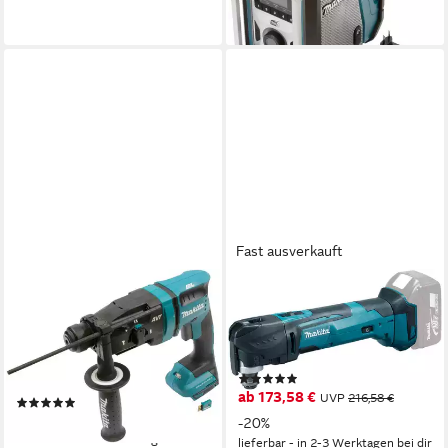
-19%
lieferbar - in 2-3 Werktagen bei dir
Fast ausverkauft
MAKITA
MAKITA
Akku-Kombibohrhammer
Akku-Multifunktionswerkzeug
DHR182ZU, max. 1350 U/min,
DTM51Z, 18 V, 18 V, ohne
18 V, SDS+, ohne Akku und
Akku und Ohne Ladegeräte
(46)
Ladegerät
ab 173,58 €
UVP
216,58 €
(3)
285,98 €
-20%
lieferbar - in 6-8 Werktagen bei dir
lieferbar - in 2-3 Werktagen bei dir