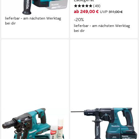
ab 149,00 €
UVP
187,00 €
(49)
ab 249,00 €
-20%
UVP
311,00 €
lieferbar - am nächsten Werktag
-20%
bei dir
lieferbar - am nächsten Werktag
bei dir
MAKITA
MAKITA
Akku-Kombibohrhammer
Kombihammer DHR243RTJ,
DHR281ZJ, max. 980 U/min,
max. 950 U/min, (Set), für
SDS-PLUS, inkl.
SDS-PLUS 18 V, 5,0 Ah, inkl.