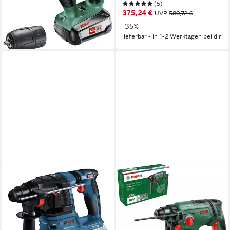
127,50 €
UVP
174,99 €
(5)
136
375,24 €
-27%
UVP
580,72 €
lieferbar - in 1-2 Werktagen bei dir
-35%
lieferbar - in 1-2 Werktagen bei dir