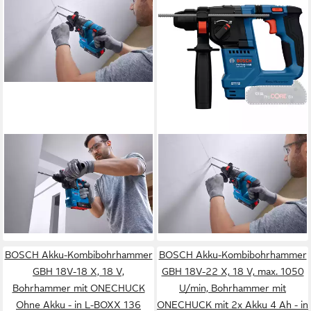
BOSCH PROFESSIONAL
BOSCH PROFESSIONAL
Akku-Bohrhammer GBH 18V-
Akku-Bohrhammer GBH 18V-
18, ohne Akku und Ladegerät
18, in L-BOXX 136, ohne Akku
137,98 €
und Ladegerät
lieferbar - in 2-3 Werktagen bei dir
203,98 €
lieferbar - in 2-3 Werktagen bei dir
BOSCH Akku-Kombibohrhammer
BOSCH Akku-Kombibohrhammer
GBH 18V-18 X, 18 V,
GBH 18V-22 X, 18 V, max. 1050
Bohrhammer mit ONECHUCK
U/min, Bohrhammer mit
Ohne Akku - in L-BOXX 136
ONECHUCK mit 2x Akku 4 Ah - in