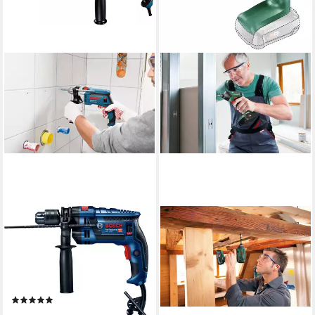
BOSCH PROFESSIONAL
BOSCH HOME & GARDEN
Schlagbohrmaschine »GSB 16
Akku-Schlagbohrmaschine
RE«, 750 W, mit
AdvancedImpactDrive 18 -
Tiefenanschlag und
solo, ohne Akku und
Handwerkerkoffer
Ladegerät
(1)
55,00 €
UVP
107,09 €
144,53 €
UVP
223,72 €