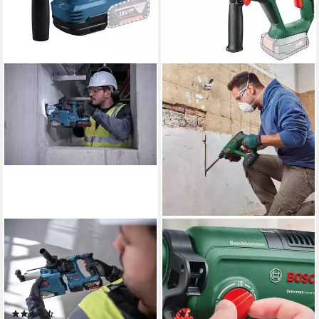
BOSCH
BOSCH HOME & GARDEN
Akku-Kombibohrhammer GBH
Akku-Kombibohrhammer
18V-22, 18 V, max. 1050
UniversalHammer 18V, max.
U/min, Bohrhammer mit SDS
2000 U/min, ohne Akku und
plus Ohne Akku - im Karton
Ladegerät
(2)
(14)