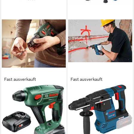
Fast ausverkauft
Fast ausverkauft
BOSCH HOME & GARDEN
BOSCH PROFESSIONAL
Akku-Bohrhammer Uneo
Akku-Bohrhammer »GBH
Maxx + SystemBox, mit 2
18V-26F«, mit SDS plus GBH
Akkus und Ladegerät
18V-26F, ohne Akku, ohne
(9)
Ladegerät
184,99 €
UVP
220,50 €
332,54 €
UVP
511,70 €
-16%
-35%