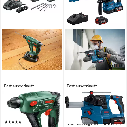
Fast ausverkauft
Fast ausverkauft
BOSCH HOME & GARDEN
BOSCH PROFESSIONAL
Akku-Bohrhammer Uneo
Akku-Bohrhammer »GBH
Maxx, max. 900 U/min, (Set),
18V-22« mit SDS plus, Inkl.
inkl. 1 Akku, Ladegerät, Koffer
2x Akku 4,0 Ah und
(90)
Schnellladegerät, in L-BOXX