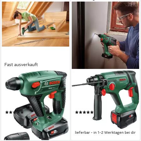
Fast ausverkauft
BOSCH HOME & GARDEN
BOSCH HOME & GARDEN
Akku-Bohrhammer Uneo
Akku-Bohrhammer
Maxx, max. 900 U/min, (Set),
UniversalHammer, mit Akku
inkl. 2 Akkus, Ladegerät,
18V/4,0Ah und Ladegerät AL
Koffer
1
(85)
(2)
164,10 €
162,17 €
UVP
204,99 €
UVP
225,98 €
-20%
-28%
lieferbar - in 1-2 Werktagen bei dir
lieferbar - in 1-2 Werktagen bei dir