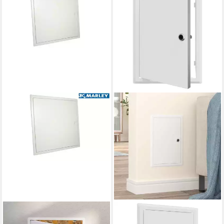
MARLEY DEUTSCHLAND GMBH
VIDAXL
Wandfliese Revisionstür weiß
Revisionsklappe Zugangstür