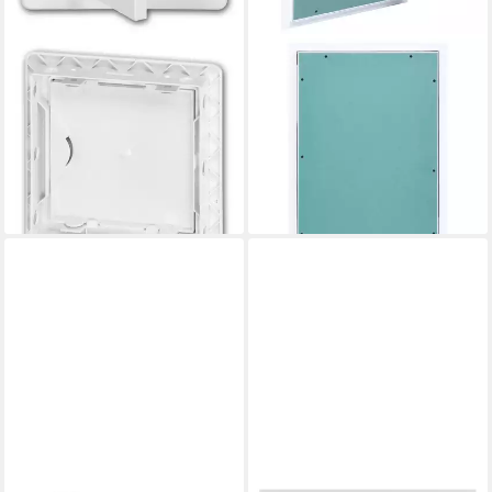
WORLD-TRADING-NET
VIDAXL
Revisionsklappe
Revisionsklappe
Revisionsklappe 10x10cm,
Revisionsklappe mit
ABS weiß, Revisionstür
Aluminium-Rahmen und GK-
9,19 €
Einlage 300x600 mm
lieferbar - in 3-4 Werktagen bei dir
ab 51,99 €
lieferbar - in 5-6 Werktagen bei dir