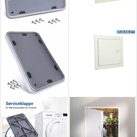
VIOKS
MARLEY DEUTSCHLAND GMBH
Revisionsklappe
Wandfliese Revisionstür weiß
Gehäuseklappe Ersatz für
beschichtet 150x150mm,
Bosch 00646776, für
Aluminium 0x0,
Wärmetauscher in Trockner
Klappendeckel aushängbar,