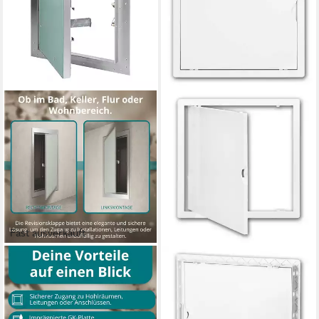
Fast ausverkauft
EASY ACT GMBH
WORLD-TRADING-NET
Revisionsklappe
Revisionsklappe
Revisionsklappe Rahmen aus
Revisionsklappe 30x30cm,
Alu Revisionstür Wartungs-
ABS weiß, Revisionstür