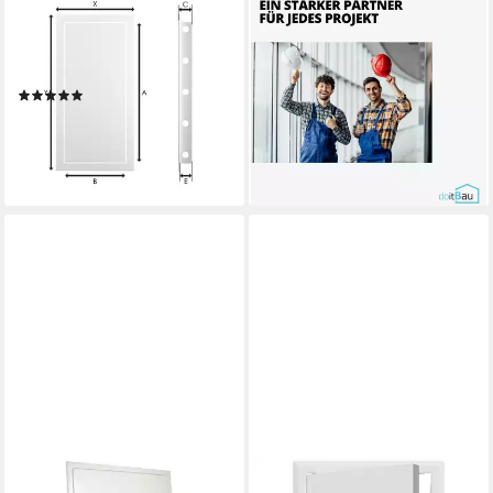
Revisionsklappe
Revisionsklappe
Revisionsklappe Revisionstür
Revisionsklappe weiß 30cm x
20/25 weiß (1-St)
30cm mit Vierkantschlüssel
(1)
(1-St)
5,99 €
ab 22,99 €
lieferbar - in 4-5 Werktagen bei dir
lieferbar - in 3-4 Werktagen bei dir