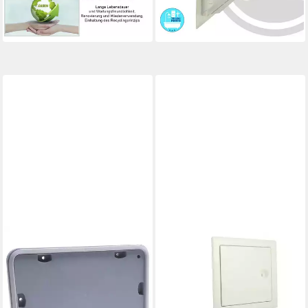
Revisionsklappe),
-53%
Feuchtraumgeeignet -
lieferbar - in 2-3 Werktagen bei dir
Witterungsbeständig