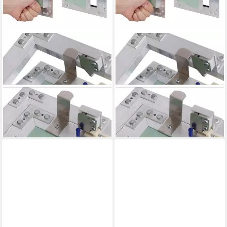
V2AOX
V2AOX
Revisionsklappe
Revisionsklappe
Revisionsklappe Revisionstür
Revisionsklappe Revisionstür
Aluminium-Rahmen
Aluminium-Rahmen
Gipskarton 20 x 25 cm
Gipskarton 30 x 30 cm
28,49 €
31,99 €
UVP
37,04 €
UVP
41,59 €
-23%
-23%
lieferbar - in 2-3 Werktagen bei dir
lieferbar - in 2-3 Werktagen bei dir