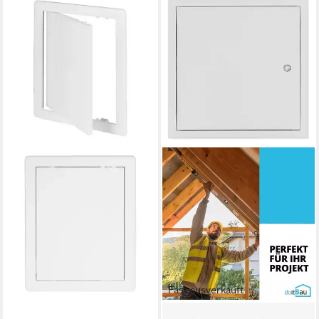
Fast ausverkauft
AIRROXY
DOITBAU