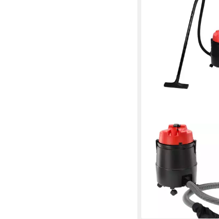
YATO
Nass-Trocken-Sauger
Trockensauger 1400W,
Teichsauger IP44, 140
Reinigungsarbeiten
107,90 €
9,85 €
mtl. in 12 Raten
lieferbar - in 7-9 Werktag