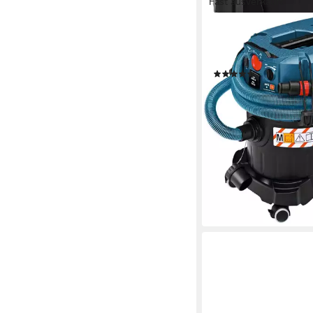
Fast ausverkauft
BOSCH PROFESSIONAL
Nass-Trocken-Sauger
AFC, 1380 W
(15)
699,00 €
UVP
1.109,08 
20,29 €
mtl. in 48 Raten
-37%
lieferbar - in 1-2 Werktag