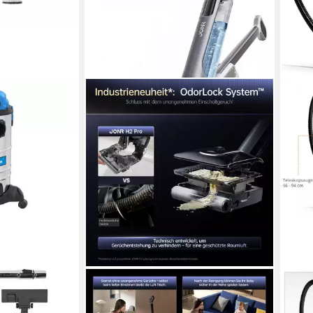
JONR
GÜD
 GNTS 30L,
Nass-Trocken-Akkusauger H2
Nass