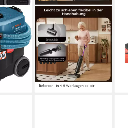
Sehr beliebt
REDROAD
YAT
 GAS 35 M
Nass-Trocken-Akkusauger 2026
Nass
Saugwischer Smart 3 in 1 23kPa
Troc
/450w/OLED Nass Trockensauger
Filt
€
akku
Rein
205,
450 W
Leistung
18,7
Carbonfilter, NanoCapture-Filter, HEPA-Filter mit Aktivkohleschicht, HEPA-Filter, NanoProtect-Filter
en bei dir
liefe
100 min
Akkulaufzeit
(111)
186,99 €
UVP
499,00 €
17,08 €
mtl. in 12 Raten
-63%
lieferbar - in 4-5 Werktagen bei dir