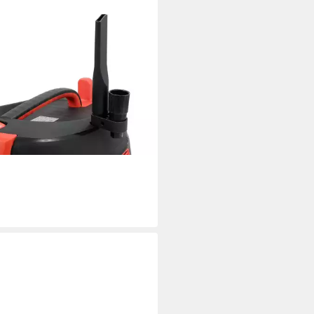
O
-Trocken-Sauger Nass-/
kensauge 1600W, 30 Liter mit
erreinigung, 3600 W, für
igungsarbeiten
00 €
2 €
mtl. in 12 Raten
Filtersystem
rbar - in 7-9 Werktagen bei dir