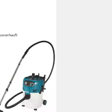
ausverkauft
TA
-Trocken-Sauger VC3012L, 30
, 1500 W, Filterklasse L
90 €
9 €
mtl. in 36 Raten
rbar - in 7-9 Werktagen bei dir