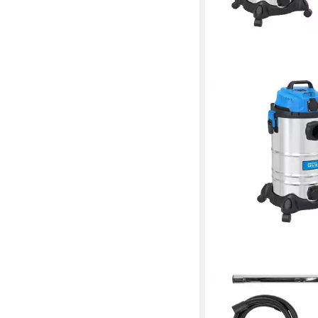
GÜDE
Nass-Trocken-Sauger