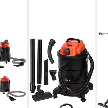
Fast 
MAKI
Nass
Liter
442,
15,8
liefe