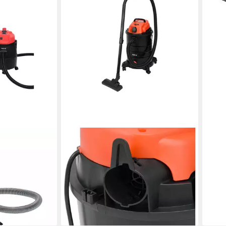
YATO
 Nass-/
Nass-Trocken-Sauger Nass-/
 30 Liter,
Trockensauger 1400W, 30 Liter,
0 W, für
Industriesauger, Mehrzwecksauger,
1400 W, für Reinigungsarbeiten
115,00 €
10,50 €
mtl. in 12 Raten
en bei dir
lieferbar - in 7-9 Werktagen bei dir