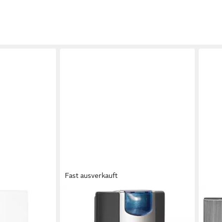
Fast ausverkauft
HEIDEMANN
HEI
 Heidemann
Funk-Empfangsmodul HEIDEMANN
Funk
ung HX erhšht
Funkempfänger Set HX Flashlight -
Set 