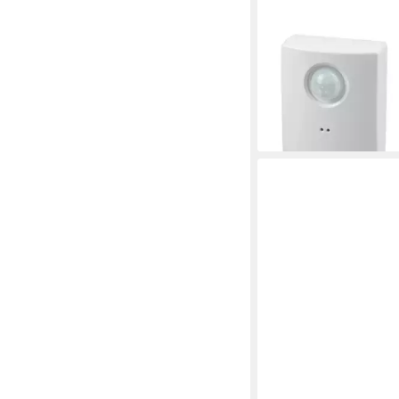
Bewegungsmelder He
Durchgangsmelder H
34,29 €
lieferbar - in 3-4 Werktag