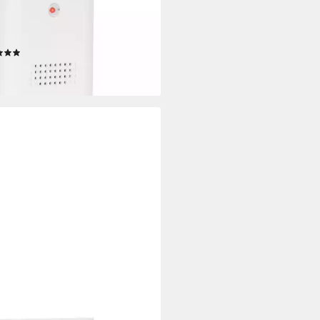
gong-Set HX One, weiß
ndard 2-tlg) LED-Signal, mobiler
änger, HX-kompatibel
(1)
9 €
rbar - in 3-4 Werktagen bei dir
DEMANN