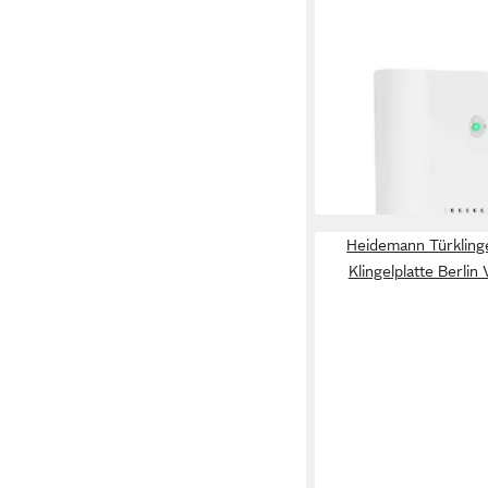
HEIDEMANN
Türklingel-Set Heide
Funkempfänger HX Plu
Empfänger, 8 Klingeltö
22,99 €
lieferbar - in 3-4 Werktag
Heidemann Türkling
Klingelplatte Berlin