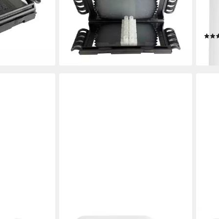
erdicht
Gelmuffe M 100% wasserdicht
Funk
erdreichgeeignet
(Sta
25,86 €
Empf
en bei dir
lieferbar - in 2-3 Werktagen bei dir
23,9
liefe
HEIDEMANN
HEI