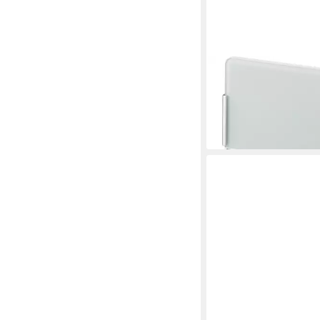
HEIDEMANN
Türklingel Heidemann
Komplett Set HX Tren
67,29 €
lieferbar - in 3-4 Werktag