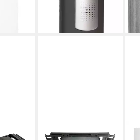
Erweiterbare Klingel -
Reic
36,99 €
46,7
UVP
44,59 €
en bei dir
liefe
-17%
lieferbar - in 3-4 Werktagen bei dir
HEIDEMANN
HEI
mann ISO FLEX
Funk-Türgong Heidemann ISO FLEX
Stec