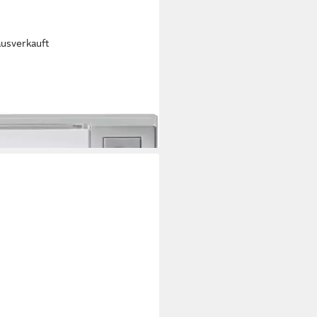
ausverkauft
DEMANN
t Home Türklingel Funksender
70884
4 €
rbar - in 2-3 Werktagen bei dir