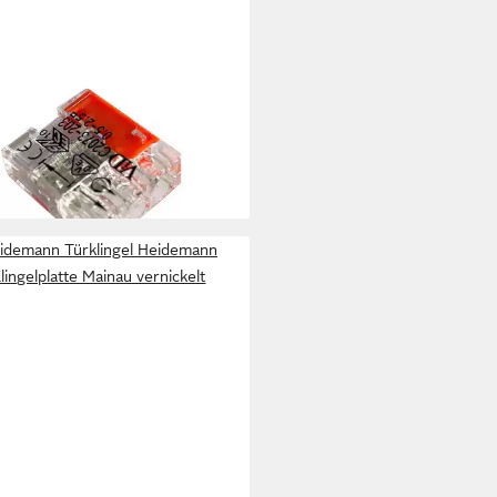
DEMANN
-Türgong
 €
rbar - in 2-3 Werktagen bei dir
idemann Türklingel Heidemann
lingelplatte Mainau vernickelt