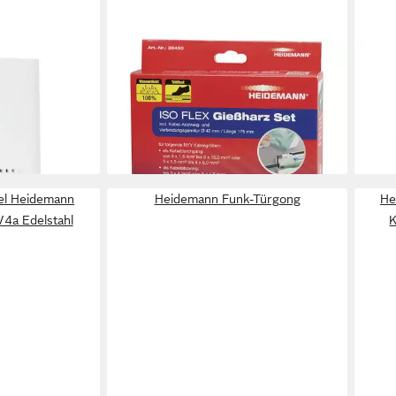
HEIDEMANN
HEI
mann
Steckdose Heidemann 30450
Funk
6,05
g-in, 1
Gießharz-Kabelgarnitur 1 Set
liefe
ab 27,34 €
ne, (1-tlg)
lieferbar - in 2-3 Werktagen bei dir
en bei dir
el Heidemann
Heidemann Funk-Türgong
He
 V4a Edelstahl
K