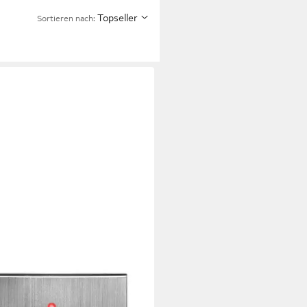
Topseller
Sortieren nach:
DEMANN
-Türgong Heidemann Funkgong-
HX Style Lautstärke bis 88 dB