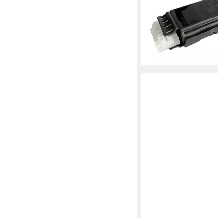
GElmuffe S 100% wass
erdreichgeeignet
22,56 €
lieferbar - in 2-3 Werktag
HEIDEMANN