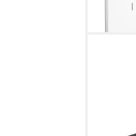
Reichweite 150 m
34,94 €
lieferbar - in 2-3 Werktag
HEIDEMANN
Funk-Türgong Heide