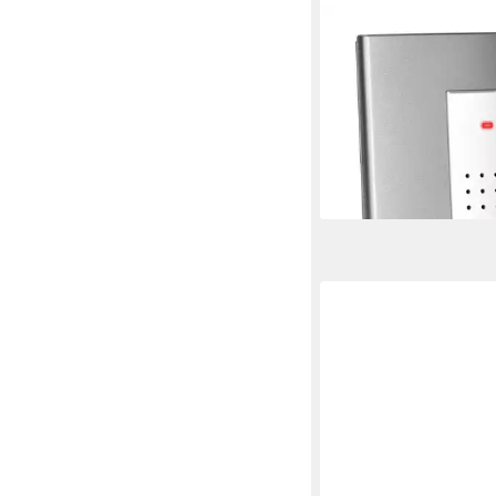
HEIDEMANN
Türklingel-Set Heide
Funkempfänger HX Sq
Empfänger, 8 Klingeltö
31,99 €
UVP
37,99 €
-16%
lieferbar - in 3-4 Werktag