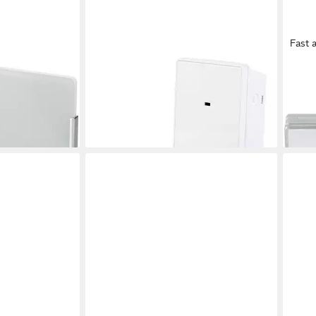
Fast 
HEIDEMANN
HEI
 Funkgong
Smart Home Türklingel Funkgong-
Smar
dLine
Set HX Smart 70832
HX 
37,94 €
24,9
en bei dir
lieferbar - in 2-3 Werktagen bei dir
liefe