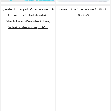
Steckdosen, Kindersicherung,
Kurzschlussschutz,
greate. Unterputz-Steckdose 10x
GreenBlue Steckdose GB109,
Überlastschutz,
Unterputz Schutzkontakt
3680W
Kindersicherung,
Steckdose, Wandsteckdose,
Überspannungsschutz,
Schuko Steckdose, 10-St.
Kabellänge 0 m), 7-in-1, USB-
A, USB-C, Schalter,
Kindersicherung