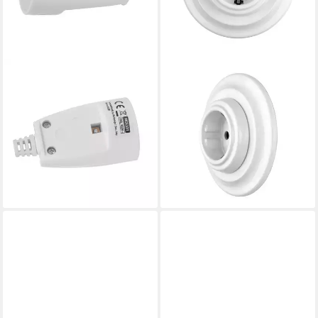
MACLEAN
LIGHTSTOCK
Steckdose MCE331,
Unterputz-Steckdose
Schutzkontakt-Kupplung -
Lightstock Retro Unterputz-
Typ-E Französisch
Steckdose aus Hart-Porzellan,
6,35 €
UVP
8,60 €
UP1, Hart-Porzellan
29,90 €
-26%
lieferbar - in 2-3 Werktagen bei dir
lieferbar - in 2-3 Werktagen bei dir