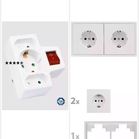
HEITECH
schaltbarer
Steckdosenadapter 3-Fach - 1
Schuko/2 Euro IP20
Mehrfachsteckdose
(5)
4,29 €
8,99 €
-52%
lieferbar - in 4-5 Werktagen bei dir