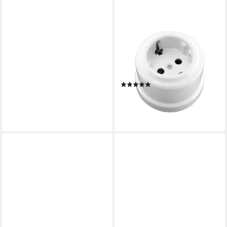
LIGHTSTOCK
Steckdose Lightstock Retro
Aufputz-Steckdose aus
Porzellan, Porzellan, Hart-
Porzellan
(1)
26,90 €
lieferbar - in 2-3 Werktagen bei dir