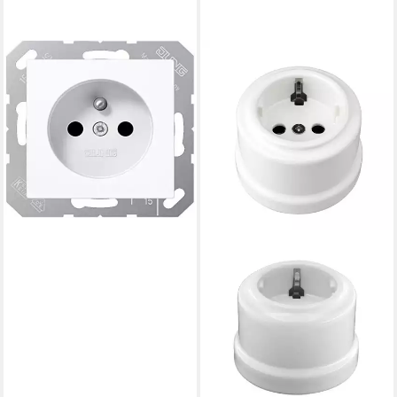
JUNG ELEKTRO
Steckdose Jung
A1520FKIWW Steckdose
französisch/ belgisches
System
11,50 €
lieferbar - in 2-3 Werktagen bei dir