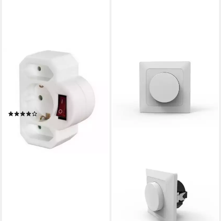
HAMA
00108846 - 3fach
Steckdosenadapter -
Multischalter - weiß
Steckdosenverteiler
(1)
ab 14,99 €
lieferbar - in 3-4 Werktagen bei dir
NORTHPOINT
Unterputz-Steckdose
Northpoint Schuko
Steckdosen reinweiß,
modern, für Unterputzdosen