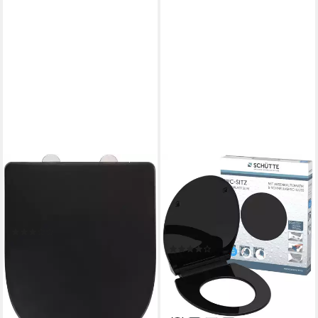
WENKO
SCHÜTTE
WC-Sitz Exclusive Nr. 3,
WC-Sitz SLIM, Duroplast,
schwarz, aus antibakteriellem
Absenkautomatik,
Duroplast
Schnellverschluss, besonders
(5)
flache Form
ab 49,99 €
UVP
66,49 €
(117)
32,37 €
-25%
UVP
54,99 €
lieferbar - in 2-3 Werktagen bei dir
-41%
lieferbar - in 3-4 Werktagen bei dir