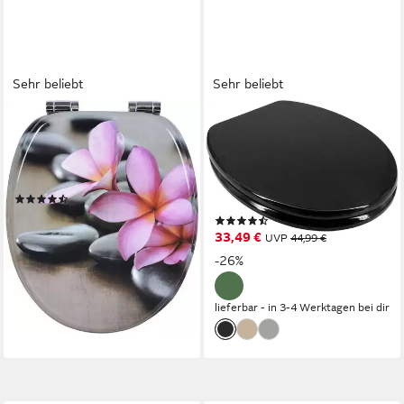
Sehr beliebt
Sehr beliebt
WOLTU
WELLTIME
WC-Sitz (1-St), MDF mit
WC-Sitz Classic Colours,
Absenkautomatik, Softclose
Kratzfester Klo-Sitz mit einem
Scharnier, Schön
Holzkern und
(328)
Absenkautomatik
28,79 €
UVP
54,00 €
(173)
33,49 €
-47%
UVP
44,99 €
lieferbar - in 3-4 Werktagen bei dir
-26%
+11
lieferbar - in 3-4 Werktagen bei dir