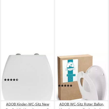
WENKO
CALMWATERS
WC-Sitz Delos Family,
Kinder-WC-Sitz Familien WC-
Softclose / Kindersitz /
Sitz, Kindersitz,
Kinderbrille
Absenkautomatik,
(31)
antibakteriell, Duroplast,
ab 49,90 €
(1)
26LP6152
leider ausverkauft
59,99 €
lieferbar - in 2-3 Werktagen bei dir
ADOB Kinder-WC-Sitz New
ADOB WC-Sitz Roter Ballon,