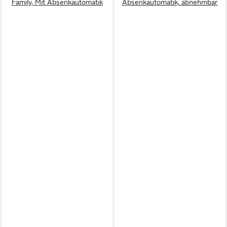
Family, Mit Absenkautomatik
Absenkautomatik, abnehmbar