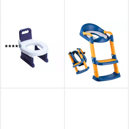
ADOB
RELAXDAYS
Kinder-WC-Sitz Baby-Toilet-
Kinder-WC-Sitz Kinder-
Seat
Toilettensitz mit Leiter, Blau-
(4)
Gelb
23,05 €
UVP
29,90 €
(1)
25,99 €
-23%
UVP
59,99 €
lieferbar - in 3-4 Werktagen bei dir
-57%
lieferbar - in 2-3 Werktagen bei dir