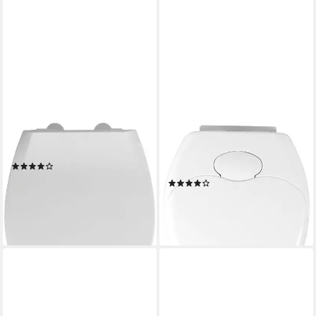
WENKO
WENKO
Kinder-WC-Sitz Syros Family
Kinder-WC-Sitz Family, Mit
(35)
Absenkautomatik
ab 37,90 €
(29)
lieferbar - in 4-5 Werktagen bei dir
39,59 €
UVP
49,99 €
-21%
lieferbar - in 2-3 Werktagen bei dir