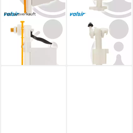
Fast ausverkauft
VALSIR
VALSIR
Spülkasten Füllventil
Spülkasten Füllventil
Schwimmerventil 3/8 Zoll AP-
Schwimmerventil COMPACT
Spülkästen VS0800218
UP TROPEA3 VS0866693
25,90 €
29,44 €
lieferbar - in 4-5 Werktagen bei dir
lieferbar - in 4-5 Werktagen bei dir