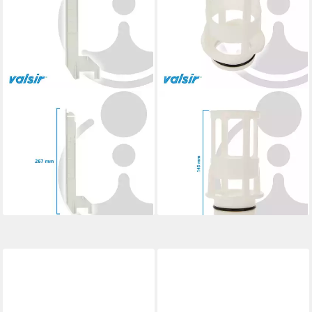
VALSIR
VALSIR
Spülkasten Niederhalter
Spülkasten Bassin Führung
Wasserpegelstab UP-
mit Dichtung zu UP-
Spülkasten MEDUSA
Spülkasten ANGEL
VS0801009
VS0820437
4,15 €
7,38 €
lieferbar - in 4-5 Werktagen bei dir
lieferbar - in 4-5 Werktagen bei dir