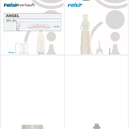
Fast ausverkauft
VALSIR
VALSIR
Spülkasten Heberglocke mit
Spülkasten Heberglocke für
Bassin UP-Spülkasten ANGEL
2-Mengen UP-Spülkasten
VS0821803
RIOS VS0820441
41,24 €
32,98 €
lieferbar - in 4-5 Werktagen bei dir
lieferbar - in 4-5 Werktagen bei dir