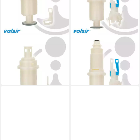
VALSIR
VALSIR
Spülkasten Heberglocke mit
Spülkasten Heberglocke für
Anker für UP-Spülkasten
2-Mengen UP-Spülkasten
EGEA VS0820479
ANGE VS0820355
25,90 €
33,30 €
lieferbar - in 4-5 Werktagen bei dir
lieferbar - in 4-5 Werktagen bei dir