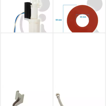
VALSIR
VALSIR
Spülkasten Heberglocke
Spülkasten
pneumatisch UP-Spülkasten
Heberglockendichtung Ø 58 x
EVOLUT CUBIK VS0864157
Ø 24 x 2,7 mm VS0866603
69,56 €
2,50 €
lieferbar - in 4-5 Werktagen bei dir
lieferbar - in 4-5 Werktagen bei dir