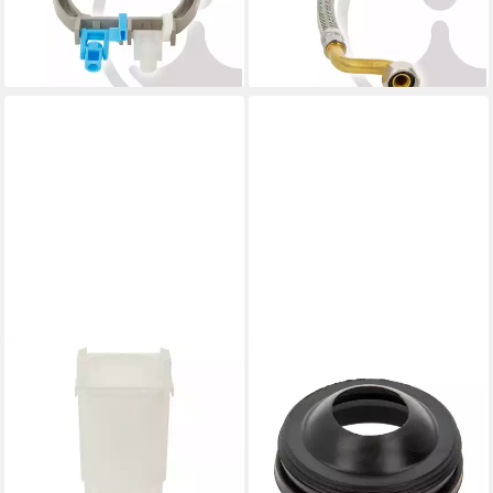
8,20 €
VS0820096
lieferbar - in 4-5 Werktagen bei dir
27,08 €
lieferbar - in 4-5 Werktagen bei dir