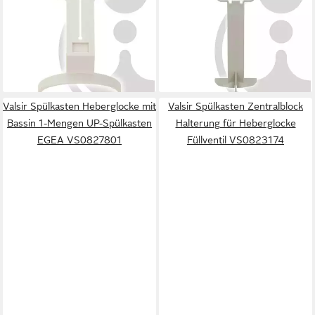
Wasserpegelstab UP-
Wasserpegelstab UP-
Spülkasten EGEA
Spülkasten WINNER
VS0823015
VS0863132
4,70 €
5,15 €
lieferbar - in 4-5 Werktagen bei dir
lieferbar - in 4-5 Werktagen bei dir
Valsir Spülkasten Heberglocke mit
Valsir Spülkasten Zentralblock
Bassin 1-Mengen UP-Spülkasten
Halterung für Heberglocke
EGEA VS0827801
Füllventil VS0823174