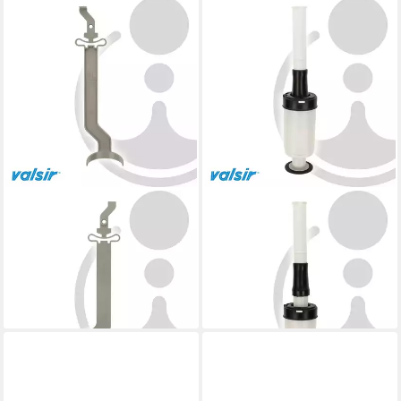
VALSIR
VALSIR
Spülkasten Niederhalter
Spülkasten Heberglocke 1-
Wasserpegelstab UP-
Mengen UP-Spülkasten
Spülkasten RIOS VS0800123
MEDUSA VS0801011
6,20 €
17,02 €
lieferbar - in 4-5 Werktagen bei dir
lieferbar - in 4-5 Werktagen bei dir