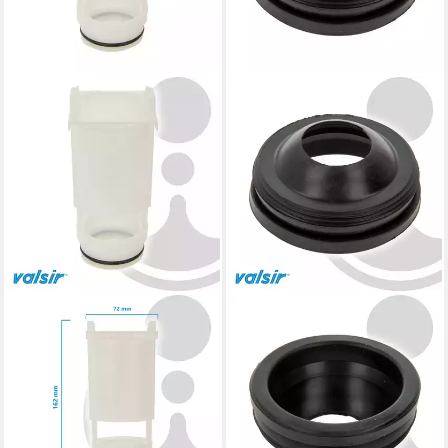
VALSIR
VALSIR
Spülkasten Bassin Führung
Spülkasten Dichtmanschette
mit Dichtung UP-Spülkasten
für Spülrohr UP-Spülkasten
MEDUSA VS0801015
MEDUSA VS0802016
8,20 €
3,60 €
lieferbar - in 4-5 Werktagen bei dir
lieferbar - in 4-5 Werktagen bei dir