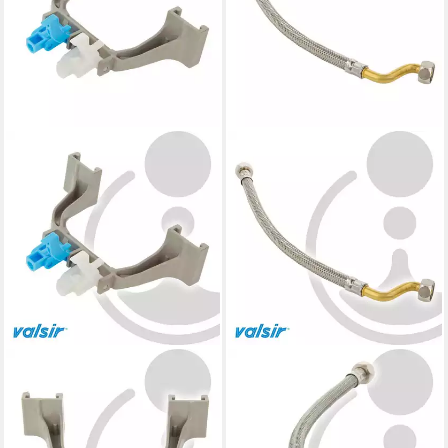
VALSIR
VALSIR
Spülkasten Halteblock mit
Spülkasten
Betätigungshebel UP RIOS
Verbindungsschlauch 3/8 x
TROPEA VS0820376
3/8 Zoll x 310 mm UP