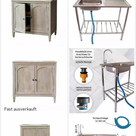
Fast ausverkauft
MIRABEAU
JÜRGEN WESTERHOLT GMBH
Waschtisch Waschtisch
Waschtisch-Set, (1-St),
Strathmere antikbraun
Outdoor Edelstahl Waschtisch