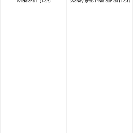
Wildeiche II (1-St)
Sydney groß Pinie dunkel (1-St)