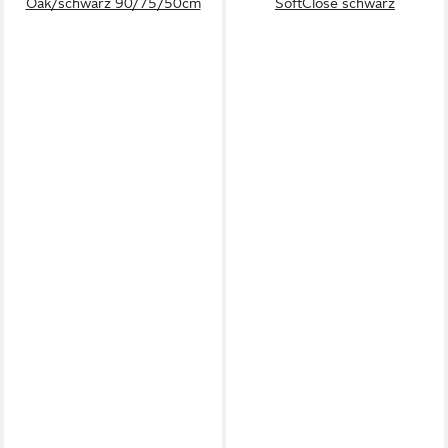
Oak/schwarz 90/75/50cm
SoftClose schwarz