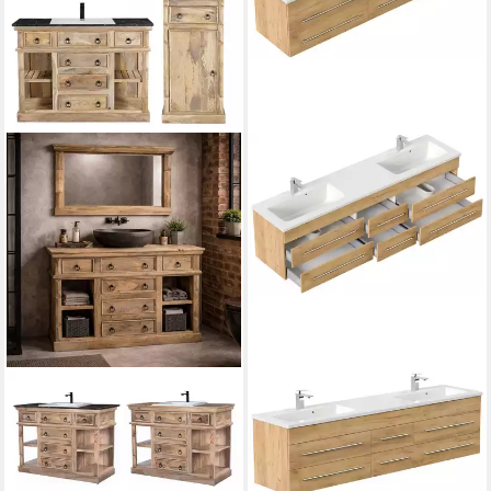
BAARIO
MAGNOLIA HOME
Waschtisch Waschtisch PAZIN
Doppelwaschtisch Badmöbel
ohne Becken, mit
Colossos 200 SoftClose eiche
Unterschrank Badmöbel
gold