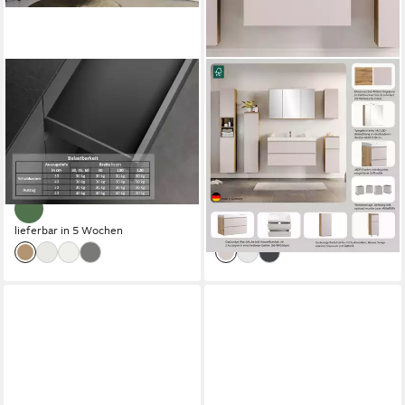
NOBILIA®
WELLTIME
Waschtisch-Set Levere, (1-St.,
Waschtisch CABO,
vormontiert, mit Soft-Close),
Waschtisch, Kaschmir,
in vier Breiten
griffloses Design
ab 905,99 €
ab 327,99 €
UVP
1.477,60 €
UVP
468,99 €
-39%
-30%
lieferbar in 5 Wochen
lieferbar - in 4-5 Werktagen bei dir