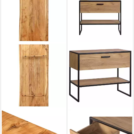
VIDAXL
LOMADOX
Waschtisch 114 x 52 x 25 cm
Waschtisch MANHATTAN-56,
Badezimmer-Waschtischplatte
mit Keramik-Aufsatzbecken