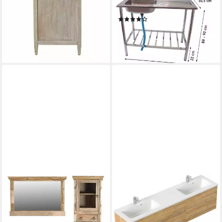
898,00 €
mit Armatur
lieferbar in 3 Wochen
(16)
139,95 €
UVP
169,95 €
-18%
lieferbar - in 4-5 Werktagen bei dir