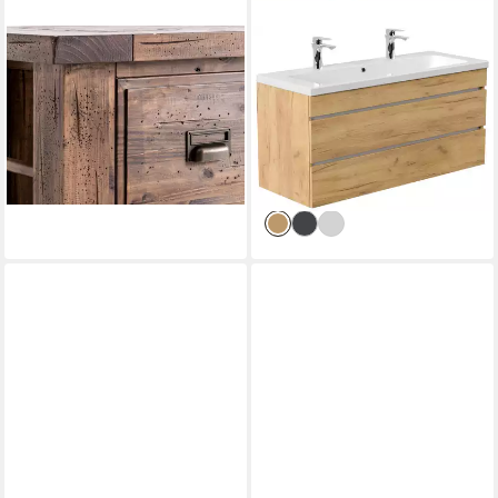
MASSIVUM
MAGNOLIA HOME
Waschtisch Cancun 140cm,
Doppelwaschtisch Badmöbel
aus rustikalem Holz (1-St)
Via 120 Doppelbadmöbel
749,00 €
eiche gold mit grifflosen
lieferbar - in 3-4 Werktagen bei dir
Schubladen
668,90 €
lieferbar - in 5-6 Werktagen bei dir