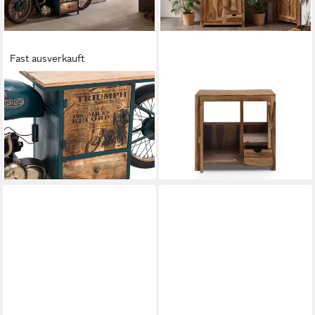
Fast ausverkauft
MASSIVUM
MASSIVUM
Waschtisch Triumph (1-St)
Waschtisch Laros 80cm
949,00 €
Akazie Badezimmer Schrank
lieferbar - in 3-4 Werktagen bei dir
(1-St)
399,00 €
lieferbar - in 3-4 Werktagen bei dir