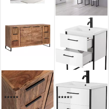
MASSIVUM
WELLTIME
Waschtisch-Set Sydney
Waschtisch Paris, Breite
massiv Holz Akazie hell
60cm, Badmöbel Loft Design,
Badezimmer Set 138cm
Metall, inkl. Waschbecken
(2)
(9)
699,00 €
199,99 €
UVP
419,99 €
lieferbar - in 3-4 Werktagen bei dir
-52%