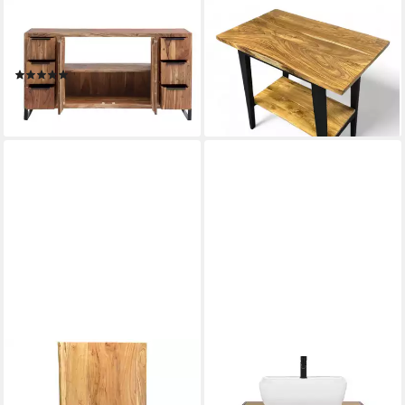
MASSIVUM
FAHOME
Waschtisch Sydney 138cm
Waschtisch Holz Waschtisch -
aus Akazienholz (1-St)
Mit zusätzlichem Boden - Für
(2)
Waschbecken - Teakholz
649,00 €
349,00 €
lieferbar - in 3-4 Werktagen bei dir
lieferbar - in 4-5 Werktagen bei dir