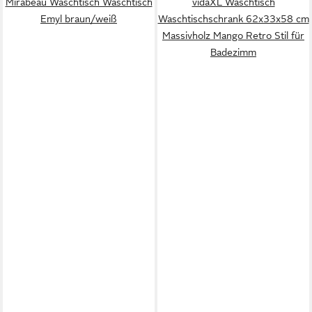
Mirabeau Waschtisch Waschtisch
vidaXL Waschtisch
Emyl braun/weiß
Waschtischschrank 62x33x58 cm
Massivholz Mango Retro Stil für
Badezimm