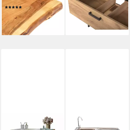
Massivholz Akazie 118x55x
Eiche/schwarz B/H/T:
(1)
90/94/50cm
169,45 €
434,15 €
UVP
535,99 €
lieferbar - in 5-6 Werktagen bei dir
-19%
lieferbar in 3 Wochen