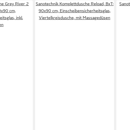
he Grey River 2
Sanotechnik Komplettdusche Reload, BxT:
Sano
0x90 cm,
90x90 cm, Einscheibensicherheitsglas,
tsglas, inkl.
Viertelkreisdusche, mit Massagedüsen
en