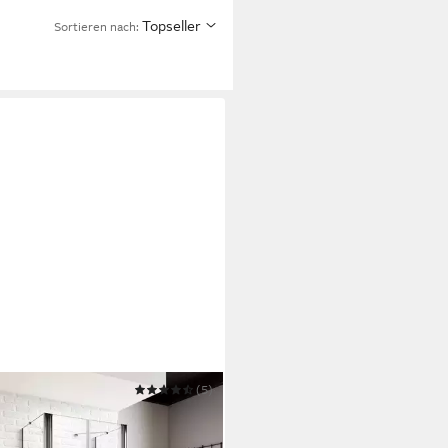
Topseller
Sortieren nach:
HSPA
(5)
lettdusche U-Form
hkabine Schwingtür Pendeltür