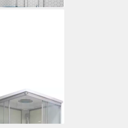
 Werktagen bei dir
TECHNIK
lettdusche Twist
99 €
UVP
685,00 €
 Werktagen bei dir