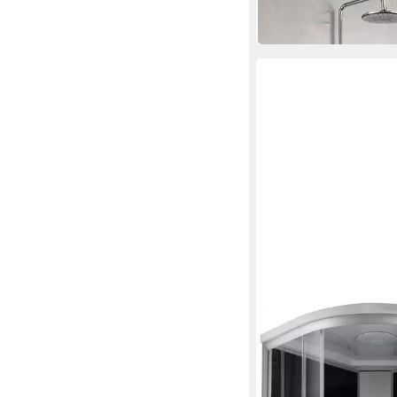
-14%
in 2-3 Werktagen bei dir
SANOTECHNIK
Komplettdusche
499,99 €
UVP
598,00 €
-16%
in 6-8 Werktagen bei dir