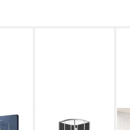
SCHULTE
DUSC
hkabine U-
Komplettdusche Kreta II
Komp
799,00 €
htungsleisten
Dusc
UVP
909,00 €