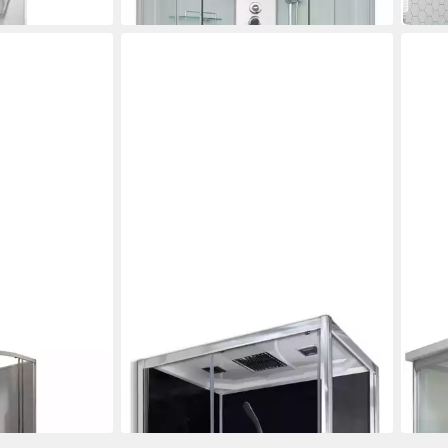
in 6-8 Werktagen bei dir
in 6-8
SANOTECHNIK
SANO
os
Komplettdusche Trend 3
Komp
777,94 €
587,
UVP
909,00 €
-14%
-14%
in 6-8 Werktagen bei dir
in 6-8