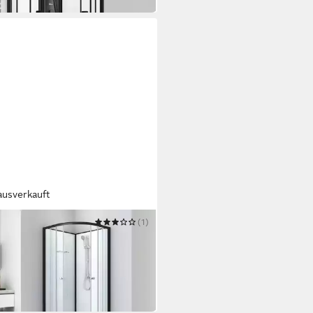
ausverkauft
TECHNIK
(1)
lettdusche BELA
05 €
UVP
519,00 €
 Werktagen bei dir