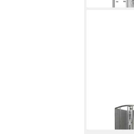
SCHULTE
Komplettdusche Rhod
699,00 €
in 3-4 Werktagen bei dir