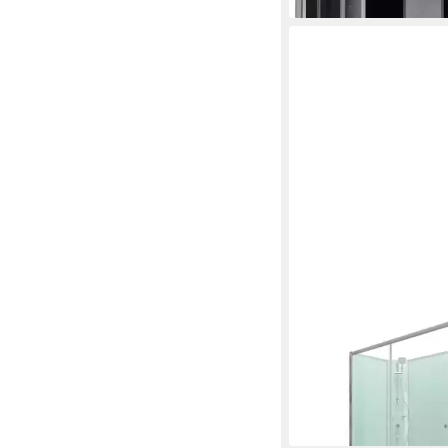
SCHULTE
Komplettdusche Ibiza
ab 699,00 €
UVP
799,0
-13%
in 3-4 Werktagen bei dir