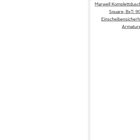
Marwell Komplettdusc
Square, BxT: 9
Einscheibensicherhei
Armatur