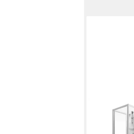
SCHULTE
Komplettdusche Juist
ab 597,00 €
UVP
699,00
-15%
in 3-4 Werktagen bei dir