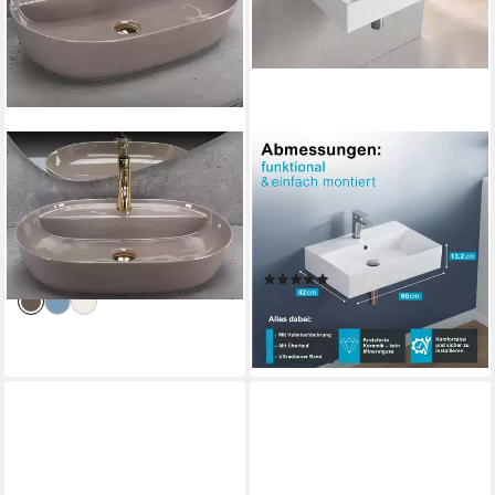
WOHNWERK.IDEE
AQUA BAGNO
Aufsatzwaschbecken Design-
Aufsatzwaschbecken
Waschbecken oval, Keramik,
Waschbecken 60cm weiß
mit Hahnloch
eckig wandhängend
ab 117,90 €
Waschtisch (Packung)
lieferbar - in 6-7 Werktagen bei dir
(9)
129,99 €
UVP
299,99 €
-57%
lieferbar - in 2-3 Werktagen bei dir