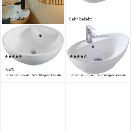
Sehr beliebt
Sehr beliebt
WELLTIME
WELLTIME
Aufsatzwaschbecken Milano,
Aufsatzwaschbecken Bilbao,
mit Überlauf, rund,
mit Überlauf, oval, Breite 60
Durchmesser 45 cm
cm
(48)
(51)
20,63 €
49,99 €
UVP
54,99 €
UVP
69,99 €
-62%
-29%
lieferbar - in 4-5 Werktagen bei dir
lieferbar - in 4-5 Werktagen bei dir