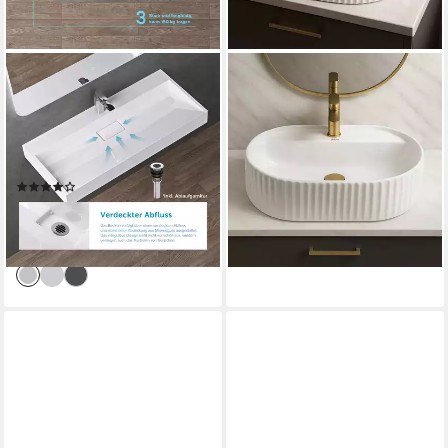
DOPORRO
WOHNWERK.IDEE
Waschbecken
Aufsatzwaschbecken
Aufsatzwaschbecken mit
Waschbecken oval geriffelt
Ablaufgarnitur Waschtisch
Keramik Design Waschtisch
Mineralguss Col19, mit
50/60 cm
(40)
ab 78,90 €
Hahnlöcher
ab 99,95 €
UVP
131,94 €
lieferbar - in 2-3 Werktagen bei dir
-24%
lieferbar - in 4-5 Werktagen bei dir