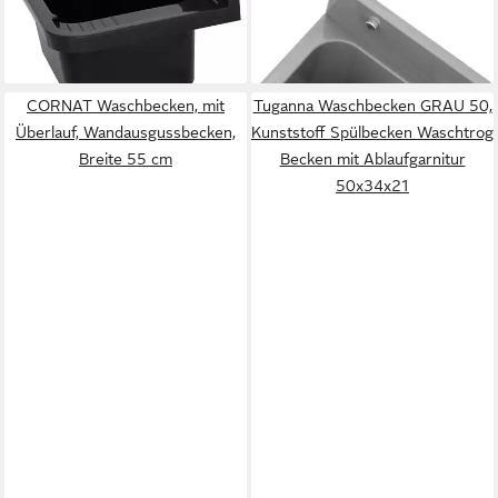
cm, Farbe Marmor schwarz
50x33x21 cm, grau
40,95 €
40,99 €
lieferbar - in 2-3 Werktagen bei dir
lieferbar - in 2-3 Werktagen bei dir
CORNAT Waschbecken, mit
Tuganna Waschbecken GRAU 50,
Überlauf, Wandausgussbecken,
Kunststoff Spülbecken Waschtrog
Breite 55 cm
Becken mit Ablaufgarnitur
50x34x21