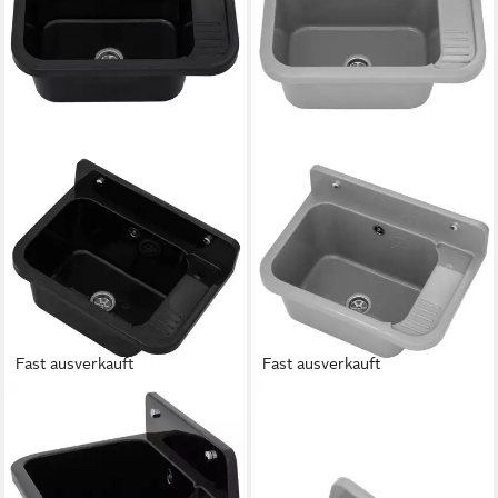
Fast ausverkauft
Fast ausverkauft
LAVRE
LAVRE
Waschbecken Vigo,
Waschbecken VIGO,
Spülbecken Waschtrog
Kunststoff Spülbecken
Ausgussbecken, 50x33x21
Waschtrog Ausgussbecken,