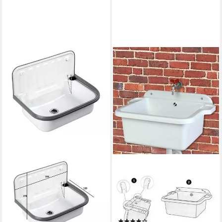
PRACTISAN
Waschbecken G2-ESZ4-
9PRU (Sonstige, 1-St),
Ausgussbecken ink.
Ablaufgarnitur und
(8)