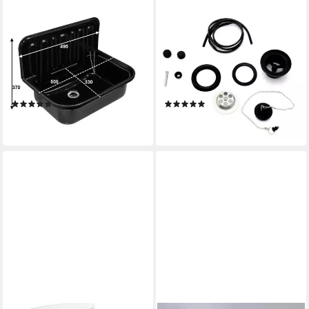
TUGANNA
TUGANNA
Waschbecken Ausgussbecken
Waschbecken Granit Optik,
schwarz, Ausgussbecken aus
Stahl Ausgussbecken
Stahl, schwarz, für Garten,
emailliert ca. 51x33x37cm,
Keller, Waschküche
Spülbecken, Waschbecken
(2)
(1)
52,90 €
55,95 €
lieferbar - in 2-3 Werktagen bei dir
lieferbar - in 2-3 Werktagen bei dir