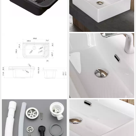
HYDROLAND
DOPORRO
Waschbecken Granit Schwarz
Waschbecken
60, Ausgussbecken
Aufsatzwaschbecken Keramik
Spülbecken Kunststoff mit
40-60cm Breite mit Nano-
Ablaufgarnitur 60x34x21
Beschichtung Br206, aus