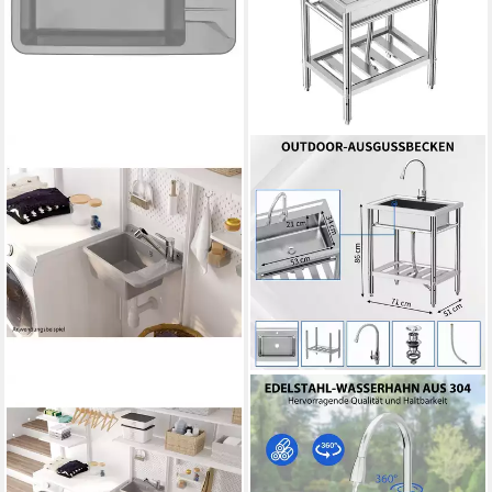
DEANTE
GARVEEMORE
Waschbecken Graues
Waschbecken Freistehende
Ausgussbecken für
Edelstahlspüle mit
Wandmontage "Garden"
ausziehbarer Armatur (1-St),