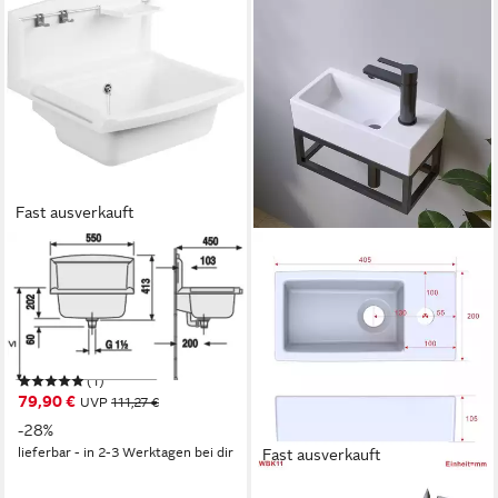
Fast ausverkauft
SANIT
Waschbecken SANIT /
ABUSANITAIR
Ausgussbecken
Multiset,Spritzschutzrückwand
(1)
weiß
79,90 €
UVP
111,27 €
-28%
lieferbar - in 2-3 Werktagen bei dir
Fast ausverkauft