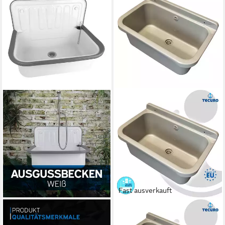
Fast ausverkauft
KÖR4U
TECURO
Waschbecken kör4u
Waschbecken Ausgussbecken