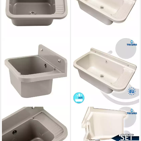
LAVRE
TECURO
Waschbecken Vigo,
Waschbecken Ausgussbecken
Kunststoff Spülbecken
mit Ablaufgarnitur und
Waschtrog Ausgussbecken,
Siphon, 17 Liter,