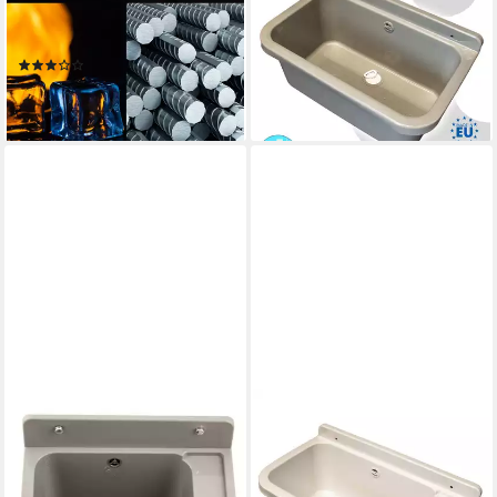
Ausgussbecken aus Stahl
mit Ablaufgarnitur und
emailliert weiß (Set)
Siphon, 18 Liter,
(5)
550x340x210 mm
49,99 €
55,70 €
lieferbar - in 3-4 Werktagen bei dir
lieferbar - in 2-3 Werktagen bei dir