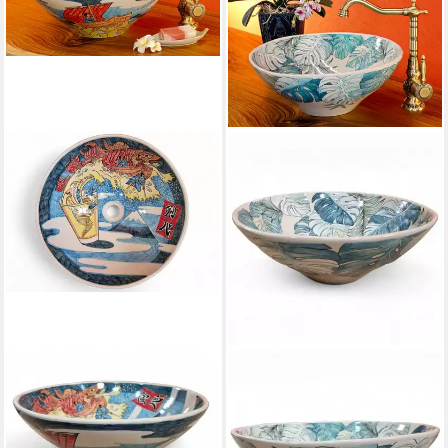
KINAREE
KINAREE
Aufsatzwaschbecken Keramik
Aufsatzwaschbecken Keramik
Waschbecken OKINAWA II
Waschbecken handbemalt
399,99 €
Monsterablatt rund 41,5 cm