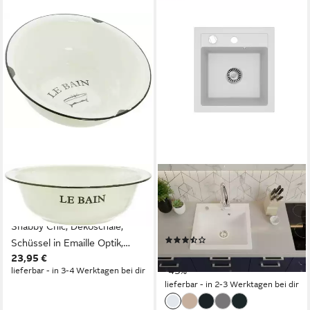
DEKOLEIDENSCHAFT
FAIZEE MÖBEL
Waschschüssel "Le Bain" aus
Granitspüle Graniteinbauspüle
Metall, Ø 34 cm, creme-weiß,
für moderne und traditionelle
Shabby Chic, Dekoschale,
Küchen 49x21x52cm
(7)
Schüssel in Emaille Optik,
79,90 €
UVP
139,99 €
23,95 €
Waschgefäß, Metallschüssel,
-43%
lieferbar - in 3-4 Werktagen bei dir
Dekoschüssel
lieferbar - in 2-3 Werktagen bei dir