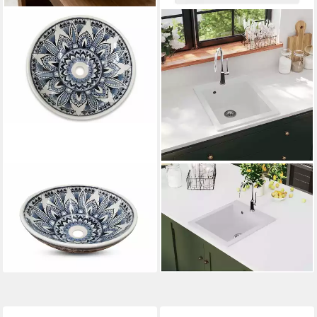
KINAREE
VIDAXL
Aufsatzwaschbecken Keramik
Granitspüle Granitspüle
Waschbecken SUKHUMVIT
Einzelbecken Weiß, 50/42.5
VI, handbemalt
cm
399,99 €
ab 157,99 €
lieferbar - in 3-4 Werktagen bei dir
lieferbar - in 4-5 Werktagen bei dir