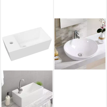
COSTWAY
Aufsatzwaschbecken, ohne
hahnloch, Keramik, Bad
Waschschale rund
42,99 €
UVP
81,99 €
-48%
lieferbar - in 2-3 Werktagen bei dir