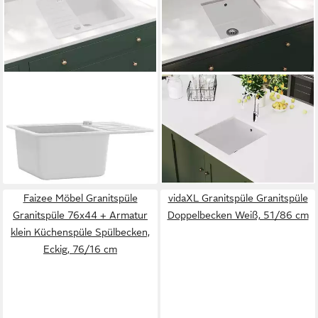
VIDAXL
VIDAXL
Granitspüle Granitspüle
Granitspüle Granitspüle
Einzelbecken Weiß, 46/57.5
Einzelbecken Weiß, 46/42 cm
152,99 €
cm
lieferbar - in 4-5 Werktagen bei dir
ab 155,99 €
lieferbar - in 4-5 Werktagen bei dir
Faizee Möbel Granitspüle
vidaXL Granitspüle Granitspüle
Granitspüle 76x44 + Armatur
Doppelbecken Weiß, 51/86 cm
klein Küchenspüle Spülbecken,
Eckig, 76/16 cm