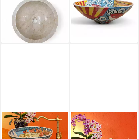
Waschbecken Naturstein
Aufsatzwaschbecken Keramik
Waschbecken Marmor,
Waschbecken OKINAWA III
279,99 €
Naturstein, innen poliert,
lieferbar - in 3-4 Werktagen bei dir
außen Bruchstein, Marmor
189,99 €
lieferbar - in 3-4 Werktagen bei dir