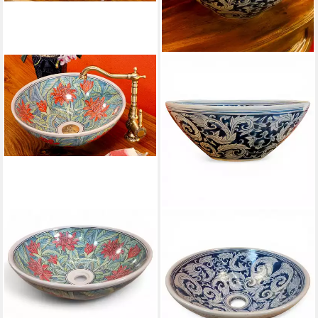
KINAREE
KINAREE
Aufsatzwaschbecken Keramik
Aufsatzwaschbecken Keramik
Waschbecken SUKHUMVIT III,
Waschbecken handbemalt
Keramik, Handbemalt, Rund,
Blumenranken rund 41,5 cm
Pflanzen
SUKHUMVIT V, aus Thailand
399,99 €
399,99 €