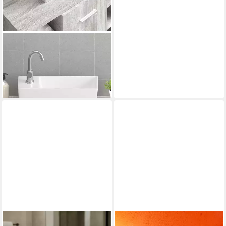
VIDAXL
Waschbecken Waschbecken
Weiß 48x25x15 cm Keramik
ab 49,99 €
lieferbar - in 4-5 Werktagen bei dir