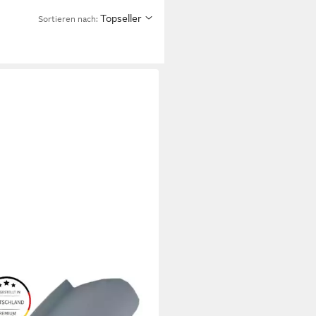
Topseller
Sortieren nach:
ACH DICHTUNGEN
ichtband Zargendichtung I 5m ►
tung Türe