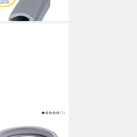
€/ 1 m)
 Werktagen bei dir
ß
S
(1)
ichtband Türmanschette Ersatz
Bosch 00686004 Gummiring
8 €