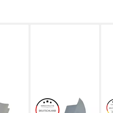
EINFACH DICHTUNGEN
EINF
gendichtung I
Türdichtband Stahlzargendichtung I
Türd
rtungsfrei
5m ► Langlebig und wartungsfrei
Dich