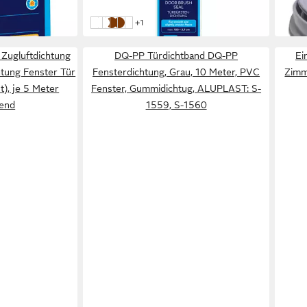
(15,59 €/ 1 m)
in 4-5
in 4-5 Werktagen bei dir
weitere Farben:
+1
Standard weiß
Textilien weiß
Standard braun
Textilien braun
Textilien transparent
Zugluftdichtung
DQ-PP Türdichtband DQ-PP
Ei
htung Fenster Tür
Fensterdichtung, Grau, 10 Meter, PVC
Zimm
t), je 5 Meter
Fenster, Gummidichtug, ALUPLAST: S-
bend
1559, S-1560