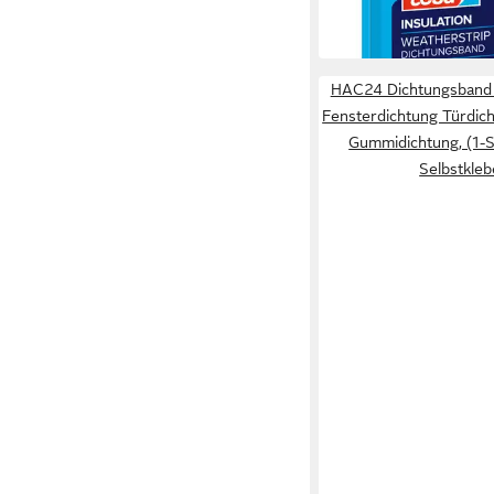
(1,30 €/ 1 m)
in 5-6 Werktagen bei dir
HAC24 Dichtungsband 
Fensterdichtung Türdic
Gummidichtung, (1-S
Selbstkle