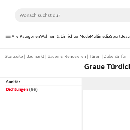
Alle Kategorien
Wohnen & Einrichten
Mode
Multimedia
Sport
Beau
Startseite
Baumarkt
Bauen & Renovieren
Türen
Zubehör für 
Graue Türdic
Sanitär
Dichtungen