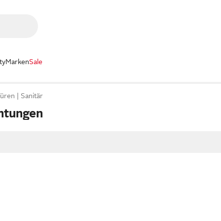
ty
Marken
Sale
Türen
Sanitär
htungen