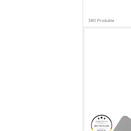
380 Produkte
EINFACH DICHTUNGEN
Türdichtband Stahlzar
5m ►Langlebig und wa