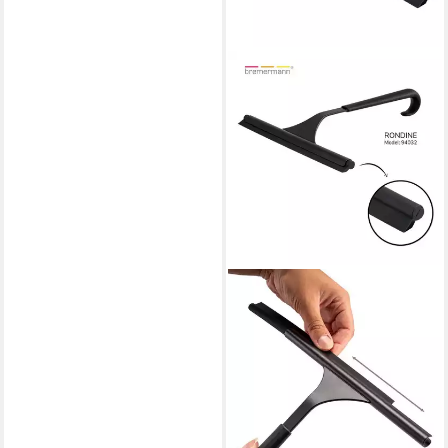
BREMERMANN
Wasserabzieher Ersatzlippe
für Duschabzieher RONDINE,
Ersatz-Silikonlippe in schwarz,
(1-St)
13,99 €
UVP
18,99 €
-26%