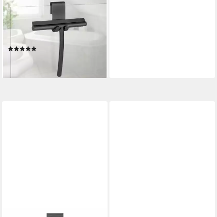
KOLLEKTION
Duschabzieher »Mondine«,
aus Edelstahl und Silikon, inkl.
Halter für Duschwände
(1)
23,88 €
lieferbar - in 3-4 Werktagen bei dir