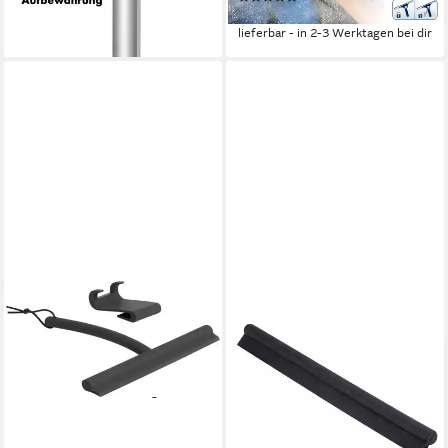
ab 11,49 €
lieferbar - in 2-3 Werktagen bei dir
MÖVE
Duschabzieher Velvet
25,53 €
UVP
29,95 €
-15%
lieferbar - in 6-8 Werktagen bei dir