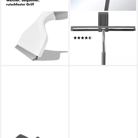
OXO GOOD GRIPS
KLEINE WOLKE
Wasserabzieher
Duschabzieher Sono, Breite:
Multifunktionaler Abzieher mit
26 cm
(6)
Aufhängehaken, (1-St)
ab 18,24 €
UVP
24,99 €
13,62 €
-27%
lieferbar - in 3-4 Werktagen bei dir
lieferbar - in 5-6 Werktagen bei dir