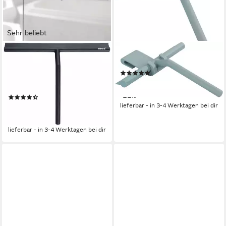
Sehr beliebt
WENKO
WENKO
Duschabzieher Mola,
Duschabzieher Mola
(8)
Badezimmerwischer Silikon,
ab 19,12 €
UVP
24,49 €
schwarz
-22%
(54)
lieferbar - in 3-4 Werktagen bei dir
ab 21,07 €
UVP
28,49 €
-26%
lieferbar - in 3-4 Werktagen bei dir