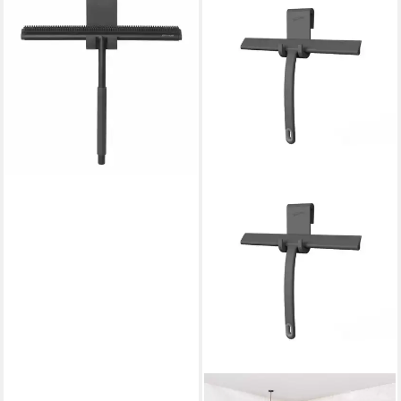
BLOMUS
Duschabzieher MODO
Schwarz 68845
ab 39,85 €
lieferbar - in 2-3 Werktagen bei dir
TREND LINE