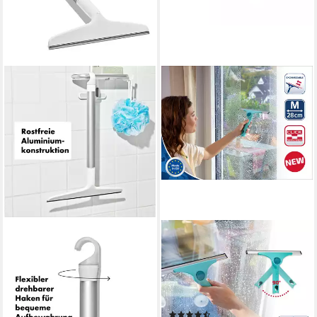
OXO GOOD GRIPS
LEIFHEIT
Wasserabzieher Ausziehbarer
Fensterreiniger Abzieher 2in1
Aluminiumabzieher, (1-St)
M Pro Reach, (1-St)
22,85 €
Bewegliches Gelenk, Kombi
lieferbar - in 3-4 Werktagen bei dir
mit Click-System, 28cm
(15)