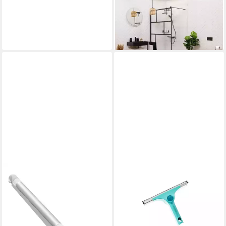
Duschabzieher TrendLine
Duschabzieher Silikon 26 cm
20,29 €
lieferbar - in 3-4 Werktagen bei dir