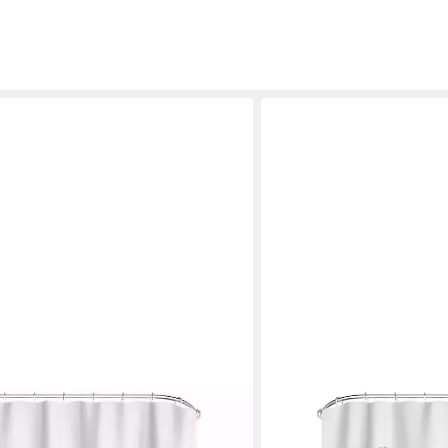
M&W DAS DESIGN
curtains Anti schimmel Waschbar
Duschvorhang Bananenblätt