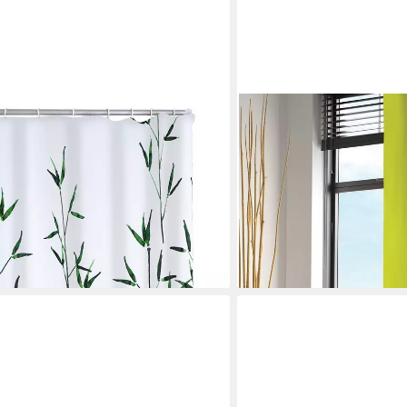
MSV
 grün Breite 180 cm
Duschvorhang Cotexsa LI
Textil-Duschvorhang, 100%
Anti-Schimmel-Effekt, Anti-
en bei dir
waschbar 30°, 180 x 200 c
19,99 €
lieferbar - in 2-3 Werktagen be