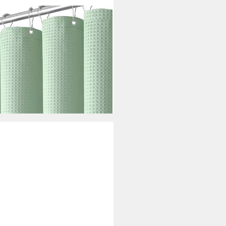
toff, wasserabweisend,
e 180 cm (1-tlg), strukturierter
mer
i dir