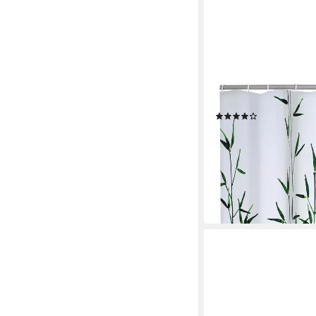
RIDDER
Duschvorhang Bambus
(1)
22,99 €
lieferbar - in 2-3 Werktag