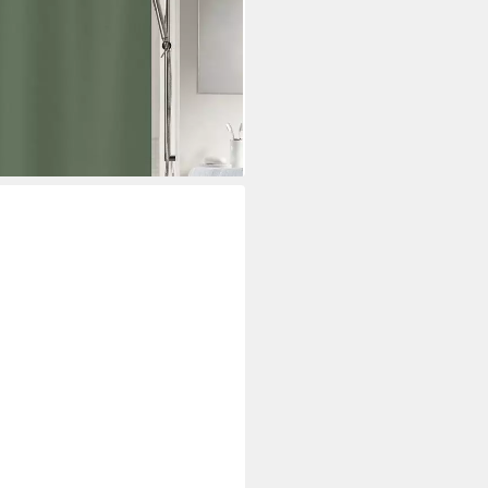
i dir