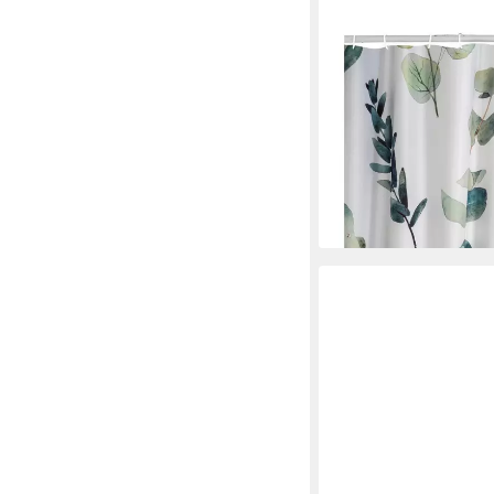
RIDDER
Duschvorhang Eukalyp
29,99 €
lieferbar - in 2-3 Werktag