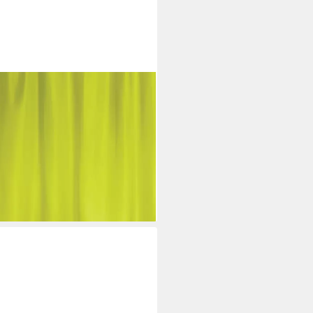
SO Breite 180 cm, Premium
 Polyester, wasserundurchlässig,
Bakteriell beschichtet,
m, Farbe pistazie grün
i dir