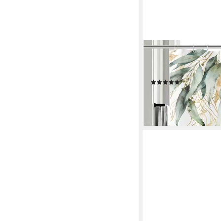
M&W DAS DESIGN
Duschvorhang Shower c
180x200 Duschvorha
(1)
17,99 €
UVP
19,99 €
-10%
lieferbar - in 5-6 Werktag