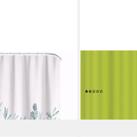
SPIRELLA
curtains Anti schimmel Waschbar
Duschvorhang ATLAS Breit
e 180 cm
Duschvorhang, 100% Polyes
Schimmel-Effekt, waschbar
en bei dir
180 x 200 cm
(3)
24,95 €
lieferbar - in 2-3 Werktagen be