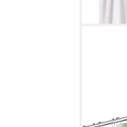
Grüne Pflanzen Breit
ab 15,99 €
lieferbar - in 5-6 Werktag
MINICLOSS
Duschvorhang Duschvo
wasserabweisend, wasc