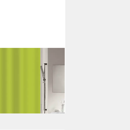
e 180 cm, Premium Textil-
ter, wasserabweisend, Anti-
 40°, uni, Farbe grün, Größe
i dir