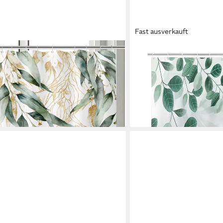
Fast ausverkauft
M&W DAS DESIGN
urtains Anti schimmel Waschbar ​​
Duschvorhang Shower curta
ng grün
180x200
13,99 €
UVP
19,99 €
-30%
lieferbar - in 5-6 Werktagen be
en bei dir