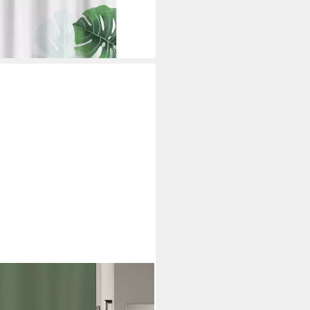
lyester Breite 120 cm
i dir
te 180 cm, Anti-Schimmel
ester, 180x180 cm, waschbar