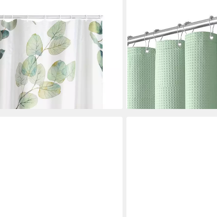
DIWZBYN
tus grün Breite 180 cm
Duschvorhang aus Waffels
waschbar & extra dick Breit
en bei dir
Stoffvorhang für Badezim
ab 20,99 €
39,99 €
-48%
lieferbar - in 5-6 Werktagen be
+8