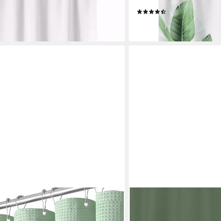
e 120 cm
Antischimmel waschbar Po
(6)
ab 17,99 €
en bei dir
lieferbar - in 5-6 Werktagen be
SPIRELLA
rhang aus Waffelstoff,
Duschvorhang PRIMO Brei
hbar & extra dick Breite 180 cm (1-
Textil-Duschvorhang, Poly