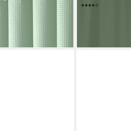
(19)
toffvorhang für Badezimmer
ab 24,95 €
UVP
47,95 €
-48%
lieferbar - in 2-3 Werktagen be
en bei dir
+2