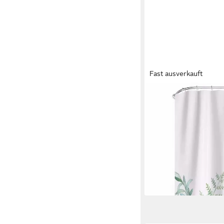
Fast ausverkauft
M&W DAS DESIGN
Duschvorhang Shower 
Grüne Pflanzen Breit
ab 18,99 €
lieferbar - in 5-6 Werktag