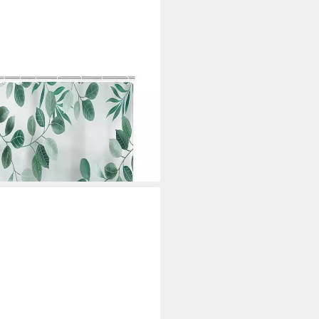
ins Anti schimmel Waschbar ​​
i dir