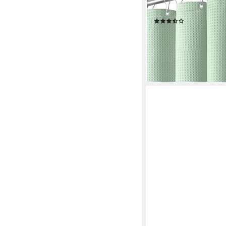
tlg), strukturierter S
(13)
ab 23,79 €
45,99 €
-48%
lieferbar - in 5-6 Werktag
+8