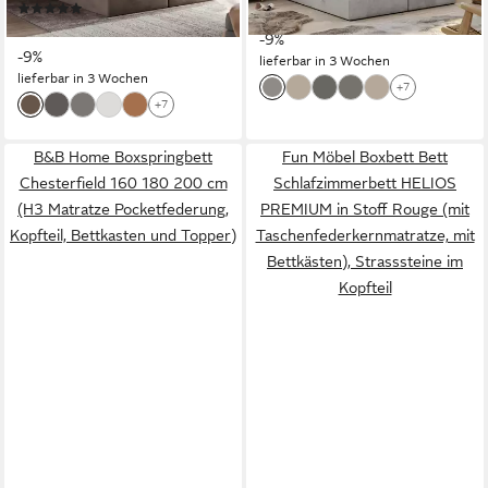
(1)
ab 1.669,99 €
Polsterbett mit Bettkasten
und fünf Matratzen -
UVP
1.839,99 €
ab 1.399,99 €
UVP
1.539,99 €
und fünf Matratzen -
Stauraumbett
-9%
-9%
lieferbar in 3 Wochen
Stauraumbett
lieferbar in 3 Wochen
+7
+7
B&B Home Boxspringbett
Fun Möbel Boxbett Bett
Chesterfield 160 180 200 cm
Schlafzimmerbett HELIOS
(H3 Matratze Pocketfederung,
PREMIUM in Stoff Rouge (mit
Kopfteil, Bettkasten und Topper)
Taschenfederkernmatratze, mit
Bettkästen), Strasssteine im
Kopfteil