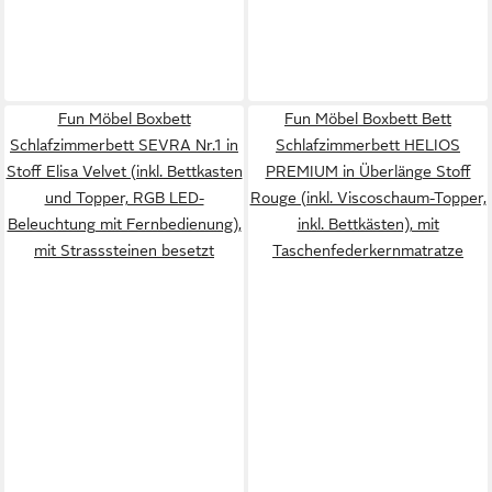
Fun Möbel Boxbett
Fun Möbel Boxbett Bett
Schlafzimmerbett SEVRA Nr.1 in
Schlafzimmerbett HELIOS
Stoff Elisa Velvet (inkl. Bettkasten
PREMIUM in Überlänge Stoff
und Topper, RGB LED-
Rouge (inkl. Viscoschaum-Topper,
Beleuchtung mit Fernbedienung),
inkl. Bettkästen), mit
mit Strasssteinen besetzt
Taschenfederkernmatratze