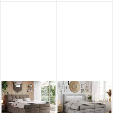
MKS MÖBEL
MKS MÖBEL
Boxspringbett GOLD 10 KING
Boxspringbett GOLD 5 KING
(Set, zwei Bonell-Matratzen,
(T30-Schaum, Topper
zwei Multipocket-Matratzen,
T25/Visco, Doppelbett),
Topper T25/Visco),
Polsterbett mit Bettkasten