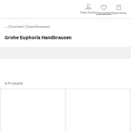
Mein Konto
Merkzettel
Warenkorb
…
Duschen
Duschbrausen
Grohe Euphoria Handbrausen
6 Produkte