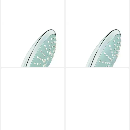
GROHE
GROHE
Handbrause Euphoria 110,
Handbrause Euphoria 110
Champagne 3 Strahlarten -
Duo, Mit EcoJoy 9,5 l 2
Chrom
Strahlarten - Chrom
68,98 €
ab 50,98 €
lieferbar - in 2-3 Werktagen bei dir
lieferbar - in 2-3 Werktagen bei dir