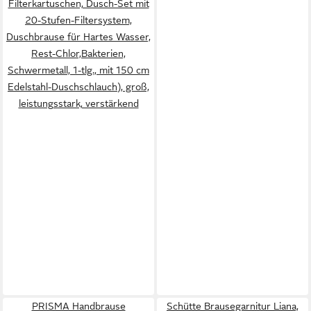
Filterkartuschen, Dusch-Set mit
20-Stufen-Filtersystem,
Duschbrause für Hartes Wasser,
Rest-Chlor,Bakterien,
Schwermetall, 1-tlg., mit 150 cm
Edelstahl-Duschschlauch), groß,
leistungsstark, verstärkend
PRISMA Handbrause
Schütte Brausegarnitur Liana,