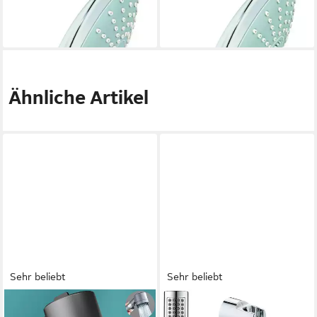
Duo 2, Strahlarten - Chrom
Massage 3 Strahlarten
38,98 €
59,98 €
lieferbar - in 2-3 Werktagen bei dir
lieferbar - in 2-3 Werktagen bei dir
Ähnliche Artikel
Sehr beliebt
Sehr beliebt
ANYSUN
WENKO