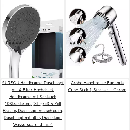
SCHÜTTE
ANYSUN
Handbrause CAPRI,
Handbrause Duschkopf mit
Duschbrause, 3-fach
Schlauch und Filter,
verstellbar, Antikalk,
Chromfarben Wassersparend
wassersparend
Hochdruck Duschkopf mit 3
(4)
(14)
Strahlarten
27,92 €
18,99 €
UVP
34,99 €
UVP
35,99 €
-20%
-47%
lieferbar - in 3-4 Werktagen bei dir
lieferbar - in 4-5 Werktagen bei dir
SURFOU Handbrause Duschkopf
Grohe Handbrause Euphoria
mit 4 Filter Hochdruck
Cube Stick 1, Strahlart - Chrom
Handbrause mit Schlauch
10Strahlarten, (XL groß 5 Zoll
Brause, Duschkopf mit schlauch,
Duschkopf mit filter, Duschkopf
Wassersparend mit 4