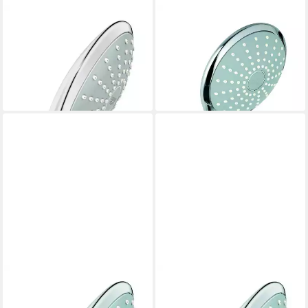
GROHE
GROHE
Handbrause Euphoria 110
Handbrause Euphoria 110
Mono 1, Strahlart - Chrom
Mono, Wandhalterset 1
ab 34,98 €
Strahlart - Chrom
lieferbar - in 2-3 Werktagen bei dir
61,98 €
lieferbar - in 2-3 Werktagen bei dir
GROHE
GROHE
Handbrause Euphoria 110
Handbrause Euphoria 110,