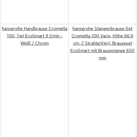
hansgrohe Handbrause Crometta
hansgrohe Stangenbrause-Set
100, 1jet EcoSmart 9 l/min -
Crometta 100 Vario, Höhe 66.9
Weiß / Chrom
cm, 2 Strahlart(en), Brauseset
EcoSmart mit Brausestange 650
mm