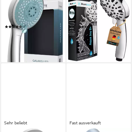
Duschkopf, 3 Strahlarten,
Aqua Joy, (wassersparender
Duschbrause mit 7
Hochdruck Duschkopf), mit 8
Farbvarianten
außergewöhnlichen
(1468)
(23)
Strahlarten
21,33 €
26,99 €
UVP
36,99 €
UVP
39,99 €
-42%
-33%
lieferbar - in 4-5 Werktagen bei dir
lieferbar - in 3-4 Werktagen bei dir
Sehr beliebt
Fast ausverkauft