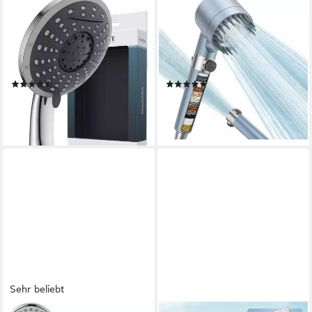
SCHÜTTE
LUXUSKOLLEKTION
Handbrause Wasserfall, mit 5
Handbrause Hochdruck-
Strahlarten, chwallauslauf,
Duschkopf mit Filter,
Brausekopf mit Wasserstopp-
wassersparend, 4 Sprühmodi,
Funktion
1,5m
(498)
(3)
19,99 €
62,95 €
UVP
29,99 €
lieferbar - in 4-5 Werktagen bei dir
-33%
lieferbar - in 4-5 Werktagen bei dir
Sehr beliebt