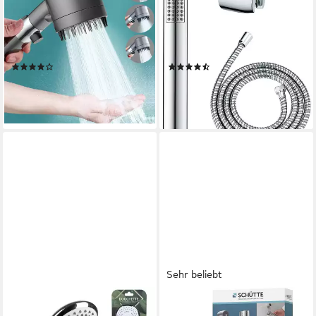
Regenduschkopf Massage
Handbrause Modell Basic Line
Spa Handbrause – 3 Modi,
Duschkopf Set Wanne, (3-tlg),
Hochdruck, Filter, 3 Modi,
klassische Stab-Handbrause,
Wassersparen
150 cm Brauseschlauch,
(171)
(35)
Halterung
18,99 €
18,49 €
UVP
32,99 €
UVP
21,29 €
-42%
-13%
lieferbar - in 4-5 Werktagen bei dir
lieferbar - in 3-4 Werktagen bei dir
Sehr beliebt
URBAN LIVING
SCHÜTTE