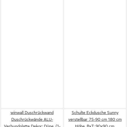
winwall Duschrückwand
Schulte Eckdusche Sunny
Duschrückwände ALU-
verstellbar 75-90 cm 180 cm
Verbundplatte Dekor: Düne, (1-
Höhe, BxT: 90x90 cm,