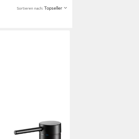
Topseller
Sortieren nach:
CO
htischarmatur IXMO
98 €