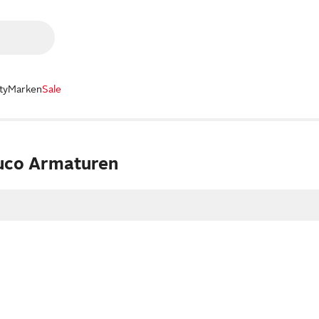
ty
Marken
Sale
uco Armaturen