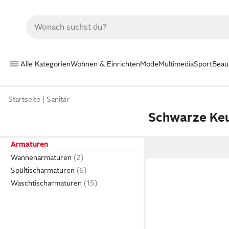
Alle Kategorien
Wohnen & Einrichten
Mode
Multimedia
Sport
Beau
Startseite
Sanitär
Schwarze Ke
Armaturen
Wannenarmaturen
Spültischarmaturen
Waschtischarmaturen