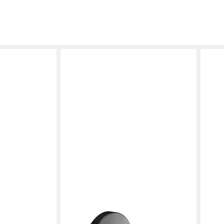
KEU
Wasc
245,