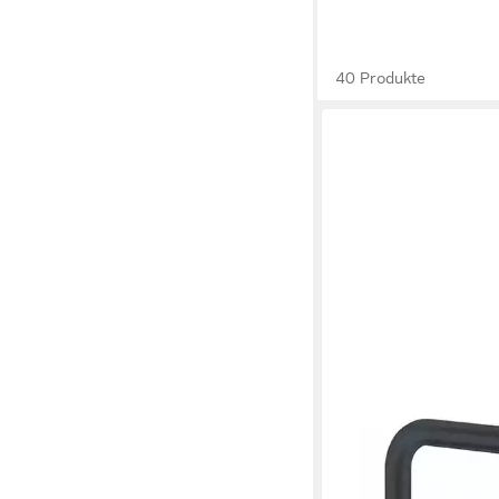
40 Produkte