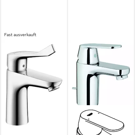
Fast ausverkauft
HANSGROHE
Waschtischarmatur Focus 100
Waschtischmischer mit
Comfortgriff mit Zugstangen-
Ablaufgarnitur
171,56 €
lieferbar - in 3-4 Werktagen bei dir
GROHE
Waschtischarmatur
Eurosmart Cosmopolitan
Einhand mit Zugstangen-