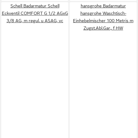
Schell Badarmatur Schell
hansgrohe Badarmatur
Eckventil COMFORT G 1/2 AGxG
hansgrohe Waschtisch-
3/8 AG, m regul. u ASAG, vc
Einhebelmischer 100 Metris m
Zugst.Abl.Gar., f HW