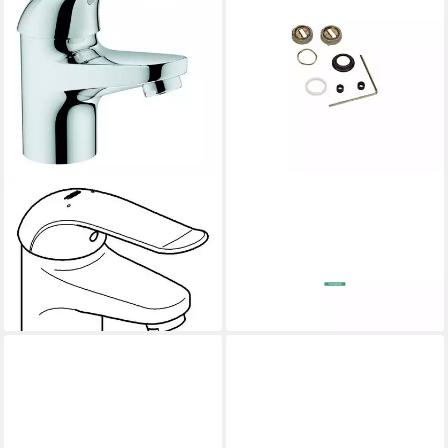
GROHE
HANSGROHE
Waschtischarmatur
Badarmatur hansgrohe
Eurosmart Care Einhand-
Service-Set ohne
Waschtischbatterie Ausladung
Serviceschlüssel
121,05 €
33,59 €
lieferbar - in 3-4 Werktagen bei dir
lieferbar - in 3-4 Werktagen bei dir