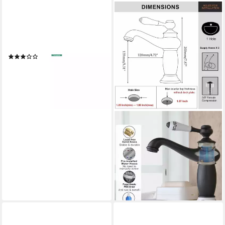
HANSGROHE
Badarmatur hansgrohe
Ablaufgarnitur Push-op, f WT-
und Bidetmischer, chrom
(2)
ab 61,69 €
lieferbar - in 3-4 Werktagen bei dir
LUXUSKOLLEKTION
Waschtischarmatur
Waschtischarmatur
Wasserhahn Mischbatterie
Messing Ölgeriebene Bronze
133,95 €
lieferbar - in 4-5 Werktagen bei dir