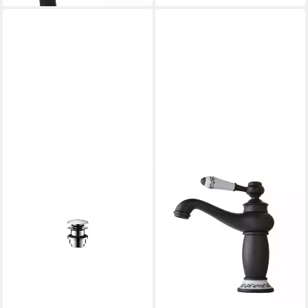
Wasserhahn Spültischarmatur,
Küchenarmatur Wandarmatur
flexible schwarz Wasserhahn
Spültischarmatur)