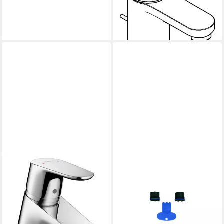
Ablaufgarnitur S-Size - Chrom
107,86 €
lieferbar - in 3-4 Werktagen bei dir
HANSGROHE
Waschtischarmatur Focus 70
Einhebel Niederdruck mit
Zugstangen-Ablaufgarnitur -
Chrom
187,52 €