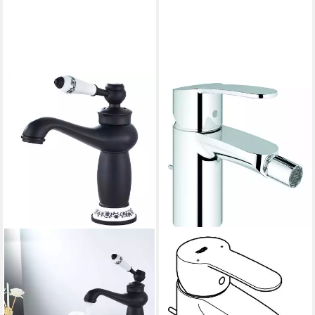
GROHE
Bidetarmatur Eurostyle
Cosmopolitan Eurostyle
Cosmpolitan Einhand-
Bidetbatterie - Chrom