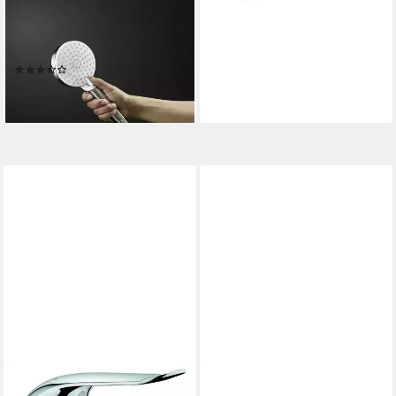
GROHE
Handbrause HansHandbrause
2 Strahlarten Crometta Vario
(3)
36,68 €
lieferbar - in 3-4 Werktagen bei dir