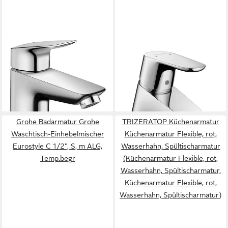
HANSGROHE
HANSGROHE
Waschtischarmatur Logis 100
Bidetarmatur Focus Einhebel-
Waschtischmischer mit
Bidetmischer mit Zugstangen-
Zugstangen-Ablaufgarnitur
Ablaufgarnitur - Chrom
ab 111,35 €
112,73 €
lieferbar - in 3-4 Werktagen bei dir
lieferbar - in 3-4 Werktagen bei dir
Grohe Badarmatur Grohe
TRIZERATOP Küchenarmatur
Waschtisch-Einhebelmischer
Küchenarmatur Flexible, rot,
Eurostyle C 1/2", S, m ALG,
Wasserhahn, Spültischarmatur
Temp.begr
(Küchenarmatur Flexible, rot,
Wasserhahn, Spültischarmatur,
Küchenarmatur Flexible, rot,
Wasserhahn, Spültischarmatur)