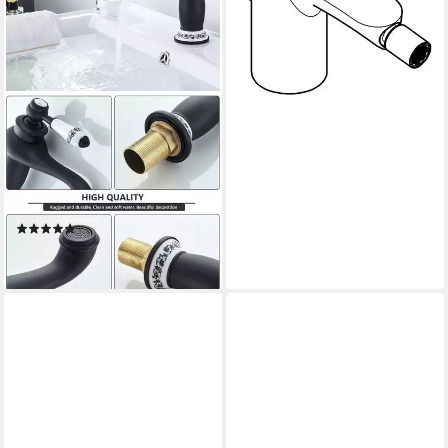
140,24 €
lieferbar - in 3-4 Werktagen bei dir
LUXUSKOLLEKTION
Waschtischarmatur Bad
Wasserhahn Schwarz
Keramikventilkern Waschtisch
Armatur IP68
(1)
103,95 €
lieferbar - in 4-5 Werktagen bei dir