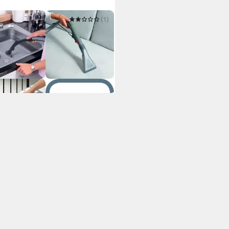
AS
(1)
atzenreinigungsgerät THOMAS
 FleckWasher
95 €
 €
mtl. in 12 Raten
 Werktagen bei dir