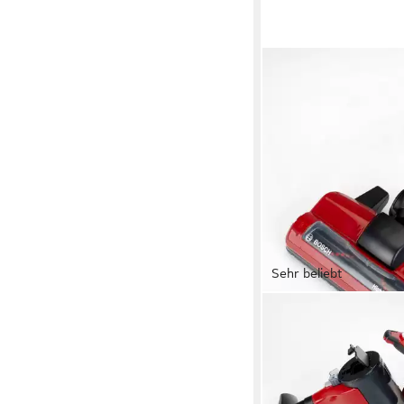
Sehr beliebt
KLEIN
Kinder-Staubsauger B
39,94 €
UVP
46,99 €
-15%
in 1-2 Werktagen bei dir