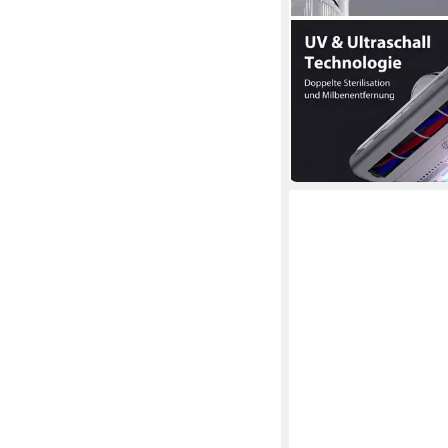
JIMMY
Matratzenreinigungsg
Milbenstaubsauger
179,99 €
UVP
299,00 €
16,44 €
mtl. in 12 Raten
-40%
in 3-4 Werktagen bei dir