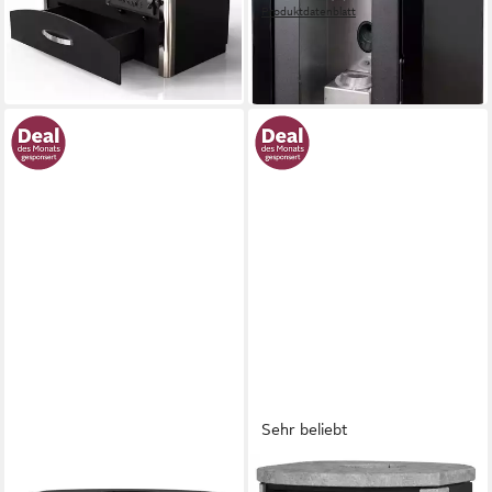
Produktdatenblatt
in 5-6 Werktagen bei dir
1.062,19 €
UVP
1.290,00 €
-18%
lieferbar in 4 Wochen
Sehr beliebt
FIREPLACE
HANSEATIC