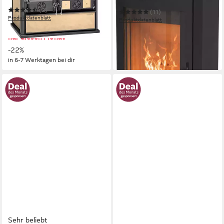
108 m³
max. Raumheizvermögen
(2)
(11)
Produktdatenblatt
Produktdatenblatt
1.499,00 €
UVP
1.919,00 €
699,00 €
UVP
1.032,00 €
nur diesen Monat
-32%
-22%
in 2-4 Werktagen bei dir
in 6-7 Werktagen bei dir
Sehr beliebt