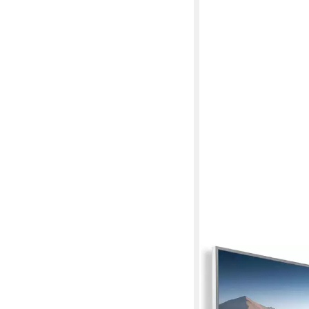
KÖNIGHAUS
Infrarotheizung Bild-
Smart
199,90 €
UVP
219,90 €