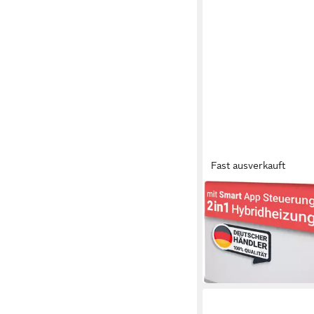
Fast ausverkauft
HEIDENFELD
Infrarotheizung Hybr
schnelles & effiziente
170,01 €
499,99 €
-66%
in 2-3 Werktagen bei dir