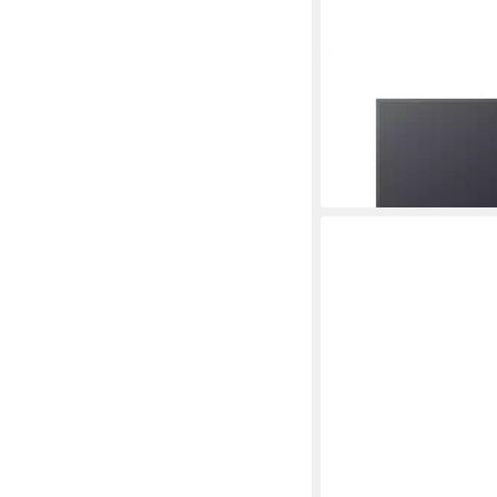
BRINGER
Infrarotheizung Wand
ab 129,90 €
in 6-7 Werktagen bei dir