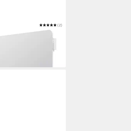
GER
(2)
rotheizung
90 €
 Werktagen bei dir
warz