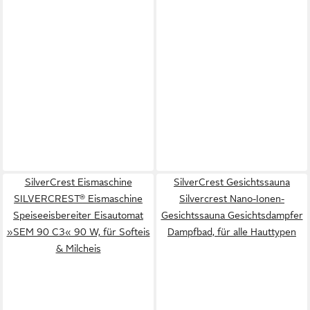
SilverCrest Eismaschine
SilverCrest Gesichtssauna
SILVERCREST® Eismaschine
Silvercrest Nano-Ionen-
Speiseeisbereiter Eisautomat
Gesichtssauna Gesichtsdampfer
»SEM 90 C3« 90 W, für Softeis
Dampfbad, für alle Hauttypen
& Milcheis