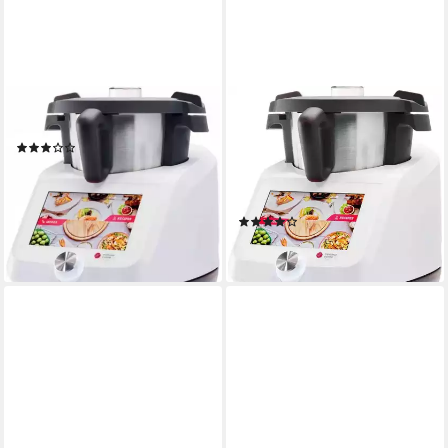
SILVERCREST
SILVERCREST
Küchenmaschine
Küchenmaschine Silvercrest
(2)
SKMS 1200 A1
659,00 €
1200 W
Leistung
lieferbar - in 6-7 Werktagen bei dir
10
Leistungsstufen
(4)
ab 648,90 €
lieferbar - in 2-3 Werktagen bei dir