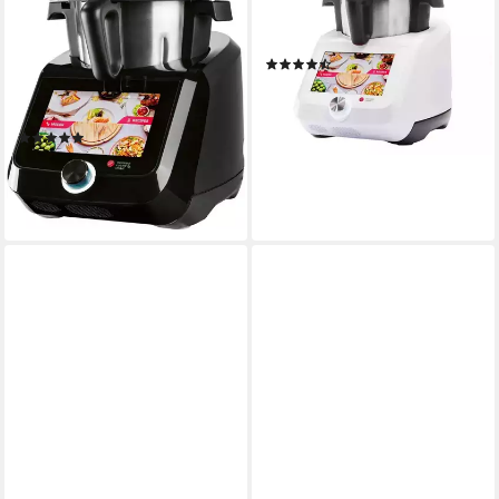
Küchenmaschine Monsieur
Küchenmaschine, Monsieur
Cuisine smart SKMS 1200 C1
Cuisine smart
(9)
1200 W
Leistung
ab 790,90 €
3 l
Kapazität
lieferbar - in 2-3 Werktagen bei dir
10
Leistungsstufen
(19)
ab 539,99 €
leider ausverkauft