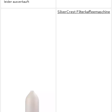
leider ausverkauft
SilverCrest Filterkaffeemaschine
SILVERCREST
Diffuser Ultraschall Aroma
Diffusor Keramikgehäuse
Fernbedienung Farbwechsel,