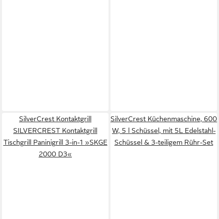
SilverCrest Kontaktgrill
SilverCrest Küchenmaschine, 600
SILVERCREST Kontaktgrill
W, 5 l Schüssel, mit 5L Edelstahl-
Tischgrill Paninigrill 3-in-1 »SKGE
Schüssel & 3-teiligem Rühr-Set
2000 D3«