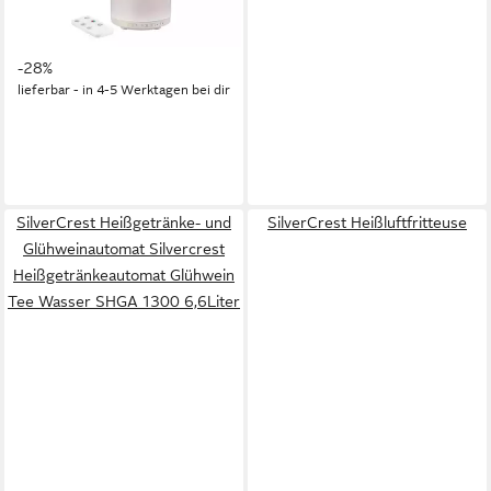
0.12 l Wassertank, LED-
17,99 €
Farbwechsel mit festen oder
UVP
24,99 €
wechselnden Farben
-28%
lieferbar - in 4-5 Werktagen bei dir
SilverCrest Heißgetränke- und
SilverCrest Heißluftfritteuse
Glühweinautomat Silvercrest
Heißgetränkeautomat Glühwein
Tee Wasser SHGA 1300 6,6Liter