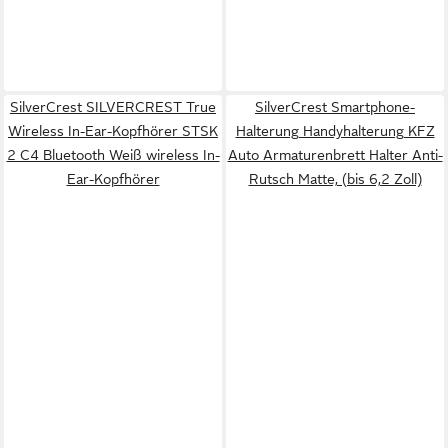
SilverCrest SILVERCREST True
SilverCrest Smartphone-
Wireless In-Ear-Kopfhörer STSK
Halterung Handyhalterung KFZ
2 C4 Bluetooth Weiß wireless In-
Auto Armaturenbrett Halter Anti-
Ear-Kopfhörer
Rutsch Matte, (bis 6,2 Zoll)