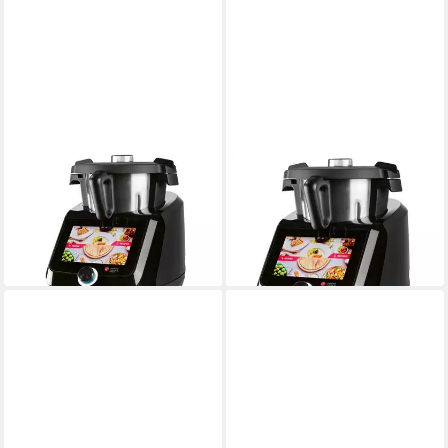
SILVERCREST
SILVERCREST
Küchenmaschine
Küchenmaschine
ab 680,00 €
679,99 €
855,90 €
lieferbar - in 6-8 Werktagen bei dir
-21%
lieferbar - in 2-3 Werktagen bei dir