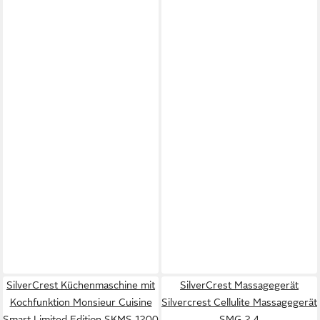
SilverCrest Küchenmaschine mit
SilverCrest Massagegerät
Kochfunktion Monsieur Cuisine
Silvercrest Cellulite Massagegerät
Smart Limited Edition SKMS 1200
SMG 2.4