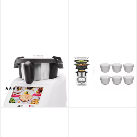
SILVERCREST
SILVERCREST
Küchenmaschine, Leistung:
Küchenmaschine
890,00 €
max.1200 W, F WLAN-
lieferbar in 3 Wochen
Funktion
(5)
690,00 €
lieferbar - in 6-8 Werktagen bei dir