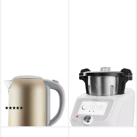
SILVERCREST
SILVERCREST
Wasserkocher
Küchenmaschine, 3
SILVERCREST®
Automatikprogramm:
Wasserkocher Teekocher
Dampfgaren, anbraten, kneten
790,00 €
Spraylack 1,7 L SWKS 3100
lieferbar in 2 Wochen
(1)
I2
22,99 €
lieferbar - in 4-5 Werktagen bei dir