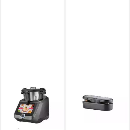
SILVERCREST
SILVERCREST
Küchenmaschine Monsieur
Vakuumierer SILVERCREST
Cuisine smart SKMS 1200 C1
Mini-Folienschweißgerät
SFSGM 1.5 C1
1200 W
Leistung
4.5 l
Kapazität
11,89 €
10
Leistungsstufen
lieferbar - in 4-5 Werktagen bei dir
ab 499,00 €