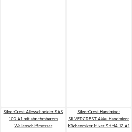
SilverCrest Allesschneider SAS
SilverCrest Handmixer
100 A1 mit abnehmbarem
SILVERCREST Akku-Handmixer
Wellenschliffmesser
Küchenmixer Mixer SHMA 12 A1