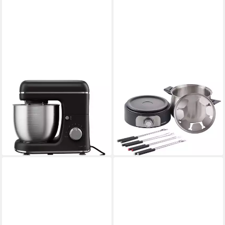
SILVERCREST
SILVERCREST
Küchenmaschine
Elektro-Fondue Elektro
69,99 €
Fondue Set Edelstahl 3L
lieferbar - in 4-5 Werktagen bei dir
1500W SFE 1500 D3 silber
19,99 €
lieferbar - in 4-5 Werktagen bei dir