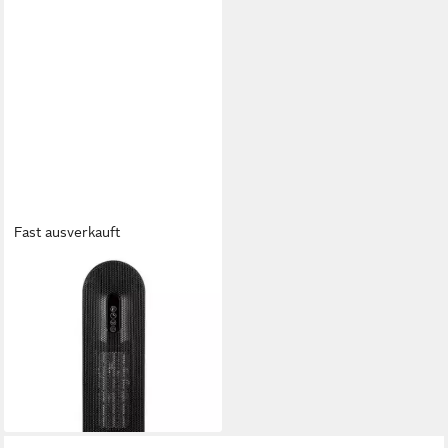
Fast ausverkauft
SILVERCREST
Heizlüfter Silvercrest
Turmheizlüfter 1200/2000 W
STHL 2000 A1
39,99 €
UVP
54,95 €
-27%
lieferbar - in 4-5 Werktagen bei dir