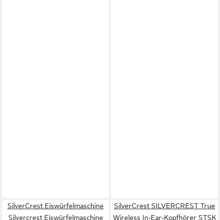
SilverCrest Eiswürfelmaschine
SilverCrest SILVERCREST True
Silvercrest Eiswürfelmaschine
Wireless In-Ear-Kopfhörer STSK