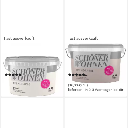
Fast ausverkauft
Fast ausverkauft
SCHÖNER WOHNEN FARBE
SCHÖNER WOHNEN FARBE
Wandfarbe SW Trend
Wand- und Deckenfarbe
Wandfarbe matt 2,5L pearl
Hortensie, Tropf- und
9530
spritzgehemmt, Lösemittelfrei
(1)
(1)
27,95 €
39,99 €
(11,18 €/ 1 l)
(16,00 €/ 1 l)
lieferbar - in 3-4 Werktagen bei dir
lieferbar - in 2-3 Werktagen bei dir