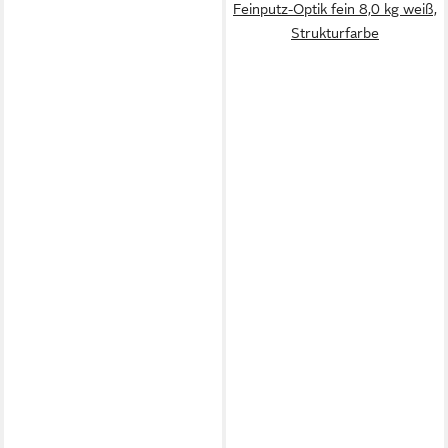
Feinputz-Optik fein 8,0 kg weiß,
Strukturfarbe