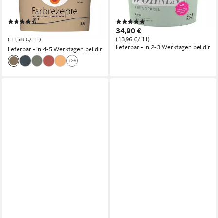
Farbrezepte 2,5 Liter Tea
Tropf- und spritzgehemmt,
Time - Warmes Beige
Lösemittelfrei
(84)
(3)
28,95 €
34,90 €
(11,58 €/ 1 l)
(13,96 €/ 1 l)
lieferbar - in 2-3 Werktagen bei dir
lieferbar - in 4-5 Werktagen bei dir
+26