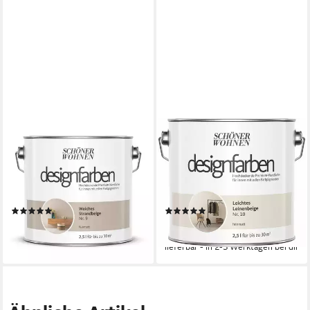
SCHÖNER WOHNEN FARBE
SCHÖNER WOHNEN FARBE
Wand- und Deckenfarbe
Wand- und Deckenfarbe
Weiches Strandbeige Nr. 9,
Leichtes Leinenbeige Nr. 10,
Tropf- und spritzgehemmt,
Tropf- und spritzgehemmt,
Konservierungsmittelfrei
Konservierungsmittelfrei
(2)
(4)
39,94 €
49,90 €
(15,98 €/ 1 l)
(19,96 €/ 1 l)
lieferbar - in 2-3 Werktagen bei dir
lieferbar - in 2-3 Werktagen bei dir