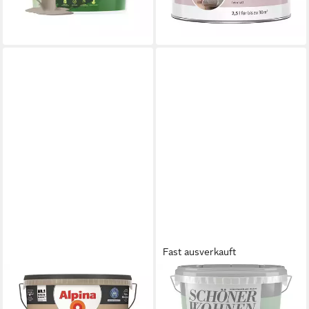
lieferbar - in 2-3 Werktagen bei dir
(13,20 €/ 1 l)
lieferbar - in 3-4 Werktagen bei dir
+5
Fast ausverkauft
ALPINA
SCHÖNER WOHNEN FARBE
Wand- und Deckenfarbe
Wand- und Deckenfarbe Spa,