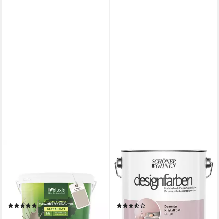
VELUXIS
SCHÖNER WOHNEN FARBE
Wandfarbe Veluxis®
Wand- und Deckenfarbe
Wandfarbe Universal,
Dezentes Kristallrosa Nr. 20,
Deckkraft-Klasse 1,
Tropf- und spritzgehemmt,
Streifenfrei, tropfarm & VOC-
Konservierungsmittelfrei
(5)
(3)
frei
ab 29,95 €
ab 32,99 €