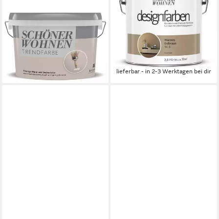
Wandfarbe SW Trend
Wand- und Deckenfarbe
Wandfarbe matt 1,0L cosy
Warmes Erdbraun Nr. 6,
8574
Tropf- und spritzgehemmt,
15,99 €
Konservierungsmittelfrei
(15,99 €/ 1 l)
42,90 €
lieferbar - in 3-4 Werktagen bei dir
(17,16 €/ 1 l)
lieferbar - in 2-3 Werktagen bei dir