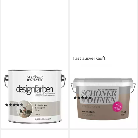
Fast ausverkauft
SCHÖNER WOHNEN FARBE
SCHÖNER WOHNEN FARBE
Wand- und Deckenfarbe
Wandfarbe SW Trend
Ästhetisches Betongrau Nr. 4,
Wandfarbe matt 2,5L
Tropf- und spritzgehemmt,
macchiato
(1)
Konservierungsmittelfrei
27,95 €
(2)
(11,18 €/ 1 l)
42,90 €
lieferbar - in 3-4 Werktagen bei dir
(17,16 €/ 1 l)
lieferbar - in 2-3 Werktagen bei dir