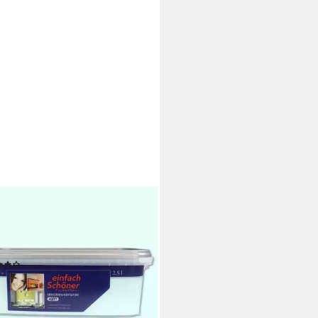
KENS FARBEN
farbe Wilckens einfach Schöner
welten 2,5 l Innenwandfarbe
(5)
9 €
€/ 1 l)
rbar - in 6-8 Werktagen bei dir