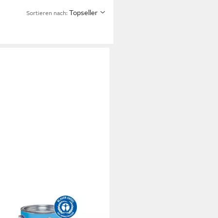
Topseller
Sortieren nach:
OS
adenfarbe Saicos Bel Air Garten-
Fassadenfarbe 0,75 L,