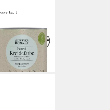
ausverkauft
ÖNER WOHNEN FARBE
- und Deckenfarbe
plätschern,
erdampfdurchlässig,
ervierungsmittelfrei
0 €
 €/ 1 l)
rbar - in 2-3 Werktagen bei dir