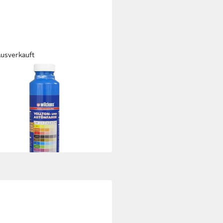
ausverkauft
KENS FARBEN
ton- und Abtönfarbe Volltonfarbe
nfarbe 750ml matt Farbe
6 €
 €/ 1 l)
rbar - in 2-3 Werktagen bei dir
+7