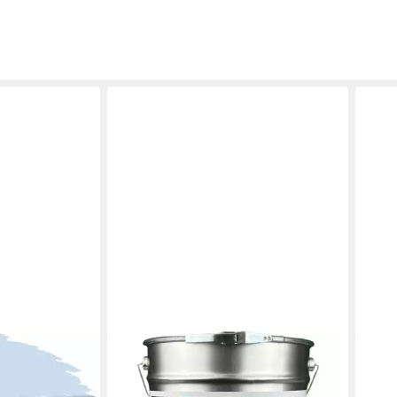
SAMATEC
SAIC
harz
Fassadenfarbe Wandfarbe
Fass
au 1l, 1 L ca.
Terrassenfarbe Balkonfarbe
und 