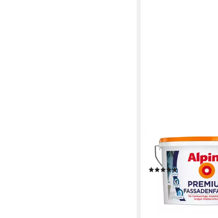
ALPINA
Fassadenfarbe Premi
Fassadenfarbe weiß m
(5)
29,99 €
(12,00 €/ 1 l)
lieferbar - in 3-4 Werktag