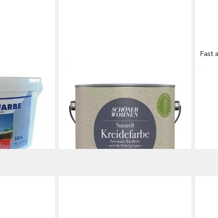
Fast 
SCHÖNER WOHNEN FARBE
WILC
r für ca 60 m²
Wand- und Deckenfarbe Wellenklang,
Voll
Wasserdampfdurchlässig,
Abtö
14,3
konservierungsmittelfrei
(19,15
47,90 €
liefe
(19,16 €/ 1 l)
en bei dir
lieferbar - in 2-3 Werktagen bei dir