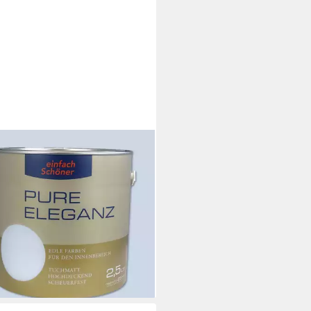
KENS FARBEN
farbe Einfach Schöner Pure
anz Innenfarbe Wandfarbe
matt 2,5 L
9 €
€/ 1 l)
rbar - in 6-8 Werktagen bei dir