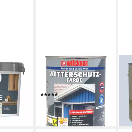
WILCKENS FARBEN
WILC
 & Küche
Wetterschutzfarbe Deck- &
Wand
Schutzfarbe Holzfarbe 750ml oder
Eleg
2,5L, Neu- & Renovierungsanstrich
tuch
17,9
für Hölzer im Innen- & Außenbereich
(7,20 
(3)
en bei dir
liefe
ab 17,49 €
(23,32 €/ 1 l)
lieferbar - in 4-5 Werktagen bei dir
+3