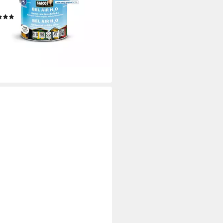
erbasierend, schnelltrocknend
(1)
0 €
 €/ 1 l)
rbar - in 6-7 Werktagen bei dir
+8