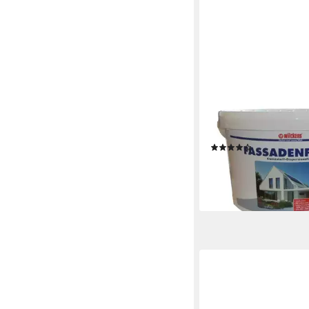
WILCKENS FARBEN
Fassadenfarbe 10 Lite
Weiß Matt
(5)
ab 34,90 €
(3,49 €/ 1 l)
lieferbar - in 4-5 Werktag