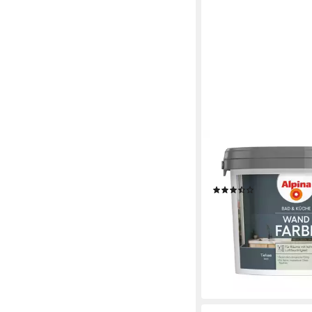
ALPINA
Wandfarbe Alpina Bad
Wand-Farbe
(6)
39,99 €
(16,00 €/ 1 l)
lieferbar - in 4-5 Werktag
+7