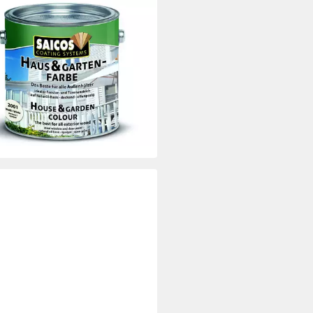
OS
adenfarbe Saicos Haus- &
enfarbe, Naturöl-Basis, deckend,
alle Außenhölzer, blockfest
3 €
 €/ 1 l)
rbar - in 6-7 Werktagen bei dir
+10