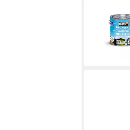
SAICOS
Fassadenfarbe Saicos 
und Fassadenfarbe 2,5
wasserbasierend, sch
81,45 €
(32,58 €/ 1 l)
lieferbar - in 6-7 Werktag
+8