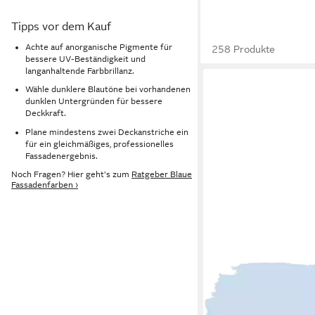
Tipps vor dem Kauf
Achte auf anorganische Pigmente für
258 Produkte
bessere UV-Beständigkeit und
langanhaltende Farbbrillanz.
Wähle dunklere Blautöne bei vorhandenen
dunklen Untergründen für bessere
Deckkraft.
Plane mindestens zwei Deckanstriche ein
für ein gleichmäßiges, professionelles
Fassadenergebnis.
Noch Fragen? Hier geht's zum
Ratgeber Blaue
Fassadenfarben ›
RYFO COLORS
Fassadenfarbe Silikon
Fassadenfarbe Wolkenbl