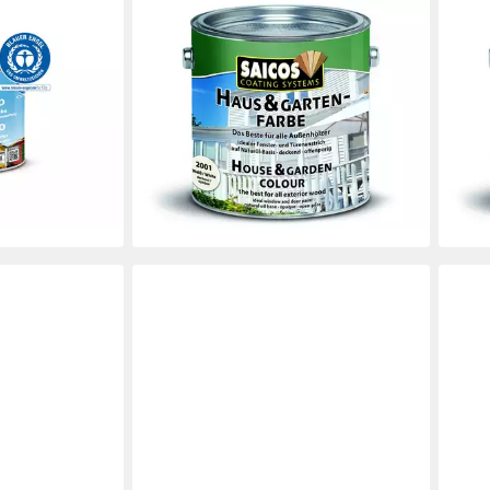
SAICOS
SAIC
Bel Air Garten-
Fassadenfarbe Saicos Haus- &
Fass
 L,
Gartenfarbe 0,75 L, Naturöl-Basis,
Gart
nelltrocknend
deckend, für alle Außenhölzer,
für 
86,5
blockfest
(34,61
36,92 €
en bei dir
liefe
(49,23 €/ 1 l)
lieferbar - in 6-7 Werktagen bei dir
+10