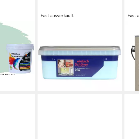
Fast ausverkauft
Fast 
WILCKENS FARBEN
SCH
harz
Wandfarbe einfach schöner
Wand
e, 1 L ca. 6
Innenwandfarbe 1 L/ 2,5 L matt,
Bach
,
starke Deckkraft und intensive
Wass
zt vor Schmutz,
Farbwirkung
kons
20,56 €
47,9
(8,22 €/ 1 l)
(19,16
en bei dir
lieferbar - in 2-3 Werktagen bei dir
liefe