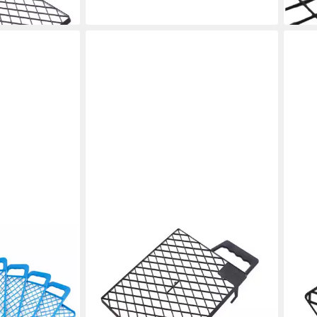
NESPOLI
NESP
Abstreifgitter Nespoli Abstreifgitter
Abstr
26 x 30 cm
12 x 
3,14 €
2,14 
in 4-5 Werktagen bei dir
in 4-5