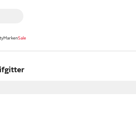
ty
Marken
Sale
ifgitter