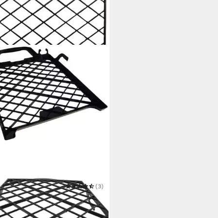
CRÉATION
(3)
eifgitter Abstreifgitter
 €
 Werktagen bei dir