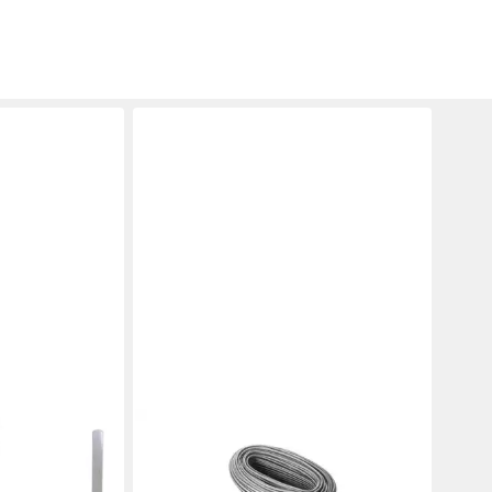
 Metall-
0 cm