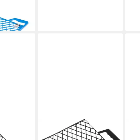
treifgitter
 Kunststoff
NESPOLI
 Abstreifgitter
Abstreifgitter Nespoli Abstreifgitter
22 x 26 cm