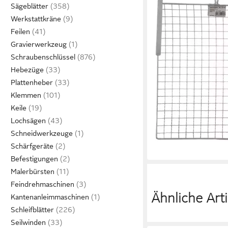
4,34 €
Sägeblätter
in 4-5 Werktagen bei dir
Werkstattkräne
Feilen
Gravierwerkzeug
Schraubenschlüssel
Hebezüge
Plattenheber
Klemmen
Keile
Lochsägen
Schneidwerkzeuge
Schärfgeräte
Befestigungen
Malerbürsten
Feindrehmaschinen
Ähnliche Arti
Kantenanleimmaschinen
Schleifblätter
Seilwinden