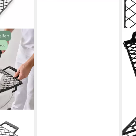
A.S. 
streifgitter
Abstr
5,99
rbe Malergitter
in 4-5