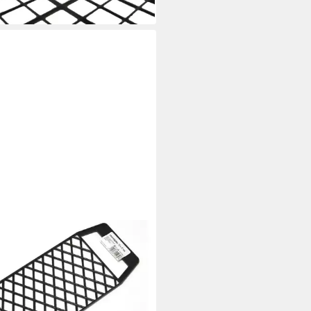
OLI
eifgitter Nespoli Abstreifgitter
17 cm
€
 Werktagen bei dir