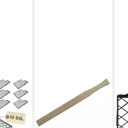
TREND LINE
Abstreifgitter TrendLine
Farbrührstab Holz 45 cm
2,34 €
in 4-5 Werktagen bei dir