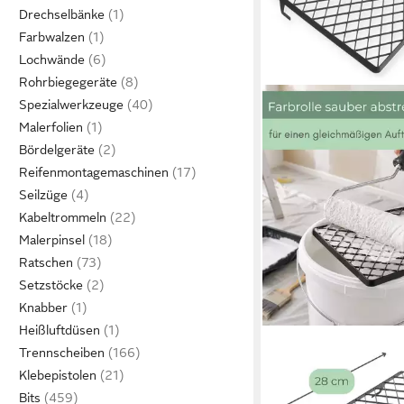
Drechselbänke
Farbwalzen
Lochwände
Rohrbiegegeräte
Spezialwerkzeuge
Malerfolien
Bördelgeräte
Reifenmontagemaschinen
Seilzüge
Kabeltrommeln
Malerpinsel
Ratschen
Setzstöcke
Knabber
Heißluftdüsen
GARPET
Trennscheiben
Abstreifgitter 10 x Ab
Klebepistolen
Farbgitter für Wandfa
Bits
12,79 €
26 x 28 cm