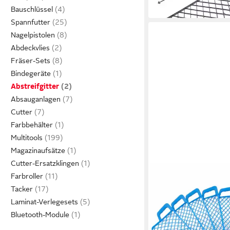
in 4-5 Werktagen bei dir
Bauschlüssel
Spannfutter
Nagelpistolen
Abdeckvlies
Fräser-Sets
Bindegeräte
Abstreifgitter
Absauganlagen
Cutter
Farbbehälter
Multitools
Magazinaufsätze
Cutter-Ersatzklingen
Farbroller
Tacker
Laminat-Verlegesets
Bluetooth-Module