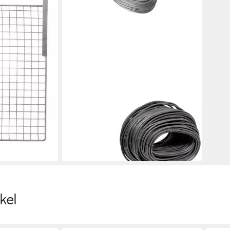
BAUKOM
Abstreifgitter Baukom Bindedraht Ø
1,4 mm geglüht
2,20 €
in 4-5 Werktagen bei dir
kel