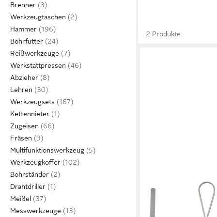
Brenner
Werkzeugtaschen
Hammer
2 Produkte
Bohrfutter
Reißwerkzeuge
Werkstattpressen
Abzieher
Lehren
Werkzeugsets
Kettennieter
Zugeisen
Fräsen
Multifunktionswerkzeug
Werkzeugkoffer
Bohrständer
Drahtdriller
NESPOLI
Meißel
Abstreifgitter Nespoli
Abstreifgitter 26 x 3
Messwerkzeuge