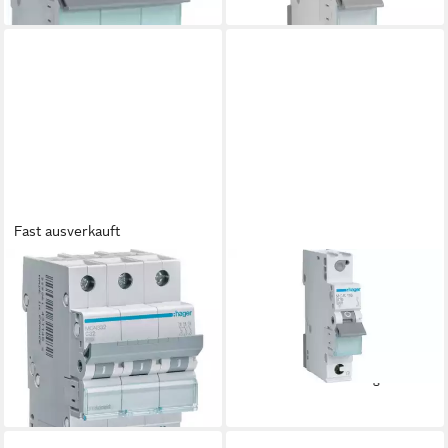
lieferbar - in 2-3 Werktagen bei dir
lieferbar - in 2-3 Werktagen bei dir
Fast ausverkauft
HAGER
HAGER
Schalter Hager MCN332
Leitungsortungsgerät Hager
MCN332
Leitungsschutzschalter C 16A
Leitungsschutzschalter
1-polig MCS110
ab 20,39 €
3phasig 230 V, 400 V
lieferbar - in 2-3 Werktagen bei dir
72,80 €
lieferbar - in 2-3 Werktagen bei dir