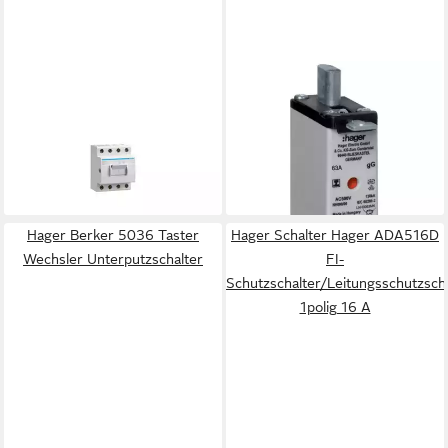
HAGER
HAGER
Schalter Hager Ausschalter
Schalter NH-
63A,4-pol,3.5PLE SH463N
Sicherungseinsatz NH000 gG,
64,40 €
500 V, isolierte Grifflasche
lieferbar - in 3-4 Werktagen bei dir
13,52 €
lieferbar - in 2-3 Werktagen bei dir
Hager Berker 5036 Taster
Hager Schalter Hager ADA516D
Wechsler Unterputzschalter
FI-
Schutzschalter/Leitungsschutzsch
1polig 16 A