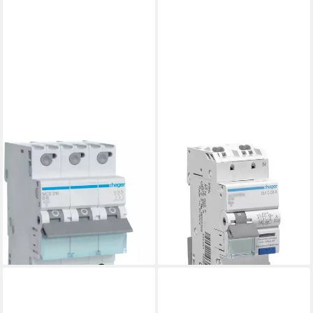
HAGER
HAGER
Schalter Hager MCS316
Schalter Hager ADS916D FI-
MCS316
Schutzschalter/Leitungsschutzsc
Leitungsschutzschalter
2polig 16 A
ab 63,31 €
3phasig 16 A 230 V, 400
lieferbar - in 2-3 Werktagen bei dir
ab 52,74 €
lieferbar - in 2-3 Werktagen bei dir