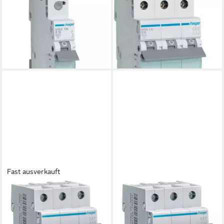
HAGER
HAGER
Schalter Hager MBS116
Schalter Hager MBN316
Leitungsschutzschalter 1polig
Leitungsschutzschalter 3polig
16 A
16 A
ab 8,03 €
ab 33,90 €
lieferbar - in 2-3 Werktagen bei dir
lieferbar - in 2-3 Werktagen bei dir
Fast ausverkauft
HAGER
HAGER
Schalter Hager MCN316
Schalter Hager MCN320
Leitungsschutzschalter 3polig
MCN320