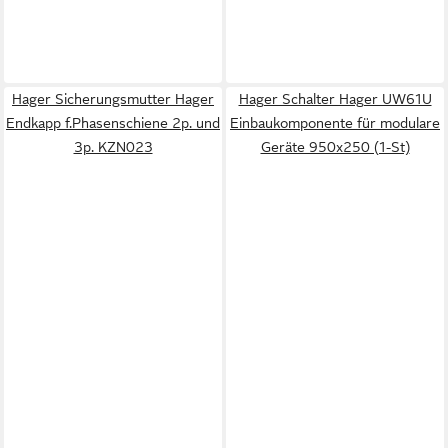
Hager Sicherungsmutter Hager
Hager Schalter Hager UW61U
Endkapp f.Phasenschiene 2p. und
Einbaukomponente für modulare
3p. KZN023
Geräte 950x250 (1-St)