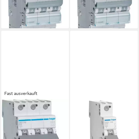
16 A
Leitungsschutzschalter
ab 51,56 €
3phasig 20 A
lieferbar - in 2-3 Werktagen bei dir
ab 63,89 €
lieferbar - in 2-3 Werktagen bei dir
Fast ausverkauft
HAGER
HAGER
Schalter Hager MBS316
Schalter Hager MBS106
Leitungsschutzschalter 3polig
Leitungsschutzschalter 1polig
16 A
6 A 400 V
ab 38,09 €
ab 14,04 €