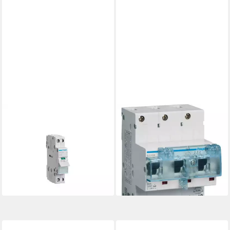
HAGER
HAGER
Schalter Hager Ausschalter
Schalter Hager HTN335E
1P 16A SBN116
HTN335E
27,47 €
Leitungsschutzschalter 3polig
lieferbar - in 3-4 Werktagen bei dir
35 A
168,47 €
lieferbar - in 2-3 Werktagen bei dir