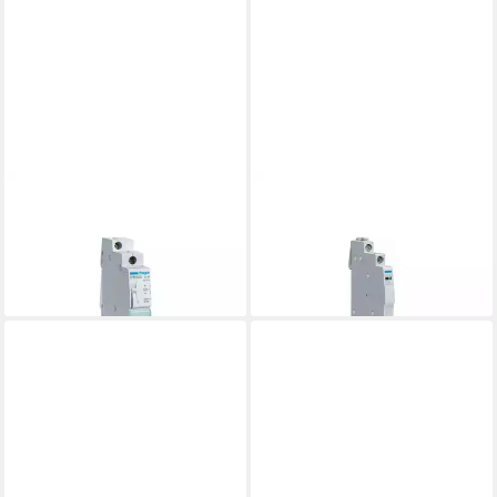
HAGER
HAGER
Schalter Hager Fernschalter
Schalter Hager Hilfschalter
1S, 230V,16A EPN510
6A 1S+1Ö ESC080
29,25 €
29,42 €
lieferbar - in 3-4 Werktagen bei dir
lieferbar - in 3-4 Werktagen bei dir