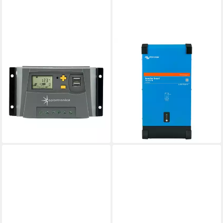
SOLARTRONICS
VICTRON ENERGY
Solarladeregler 10A - 50A
Wechselrichter Victron
Laderegler Solar 12V 24V,
Energy® Phoenix Inverter
PWM Solarladeregler, LCD
12/24/48VDC auf 230VAC I
Anzeige
3000W
24,95 €
882,95 €
lieferbar - in 3-4 Werktagen bei dir
lieferbar - in 2-3 Werktagen bei dir