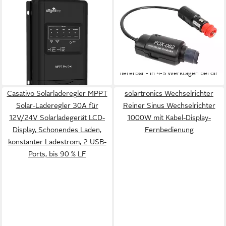
OFFGRIDTEC
SOLARA
Solarladeregler
Solarladeregler
Solarladeregler, MPPT Pro
Kabelladeregler Solar
Duo, 12-24V, 30A
Autosteckdose Lithium, Blei-
137,99 €
Säure, AGM, GEL
lieferbar - in 3-4 Werktagen bei dir
74,99 €
lieferbar - in 4-5 Werktagen bei dir
Casativo Solarladeregler MPPT
solartronics Wechselrichter
Solar-Laderegler 30A für
Reiner Sinus Wechselrichter
12V/24V Solarladegerät LCD-
1000W mit Kabel-Display-
Display, Schonendes Laden,
Fernbedienung
konstanter Ladestrom, 2 USB-
Ports, bis 90 % LF