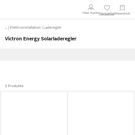
Mein Konto
Merkzettel
Warenkorb
…
Elektroinstallation
Laderegler
Victron Energy Solarladeregler
2 Produkte