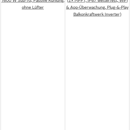
1600 W Sub-1G, Passive Kühlung,
(2× MPPT, IP67 wetterfest, WiFi
ohne Lüfter
& App-Überwachung, Plug-&-Play
Balkonkraftwerk Inverter)