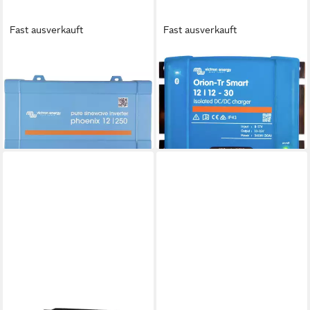
Fast ausverkauft
Fast ausverkauft
VICTRON ENERGY
VICTRON ENERGY
Wechselrichter
Wechselrichter DC/DC-
Wechselrichter
Wandler isoliert
PIN121251200
ORI121236120
111,21 €
234,99 €
lieferbar - in 2-3 Werktagen bei dir
lieferbar - in 2-3 Werktagen bei dir