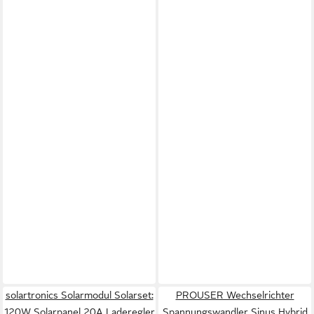
solartronics Solarmodul Solarset:
PROUSER Wechselrichter
120W Solarpanel 20A Laderegler
Spannungswandler Sinus Hybrid