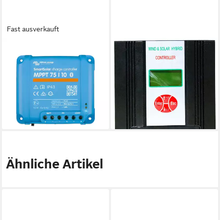
Fast ausverkauft
VICTRON ENERGY
VICTRON ENERGY
Solarladeregler Victron
Hybridladeregler All Round
Energy SmartSolar MPPT 75-
400_12, Leistung maximal in
150V/10A-50A
Watt: 400 (Wind), 150 (Solar)
ab 50,38 €
236,64 €
UVP
343,28 €
lieferbar - in 2-3 Werktagen bei dir
-31%
lieferbar - in 6-8 Werktagen bei dir
Ähnliche Artikel