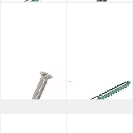
DRESSELHAUS
DRESSELHAUS
Senkschraube
Holzbauschraube
13,93 €
13,32 €
lieferbar - in 3-4 Werktagen bei dir
lieferbar - in 3-4 Werktagen bei dir