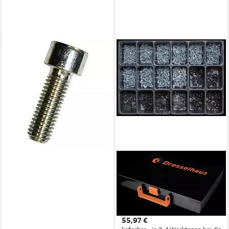
DRESSELHAUS
Zylinderschraube
5,33 €
lieferbar - in 3-4 Werktagen bei dir
DRESSELHAUS
Bohrschraube Dresselhaus
Sortimente Bohrschrauben
mit Linsenkopf galv. verzinkt,
Bo
55,97 €