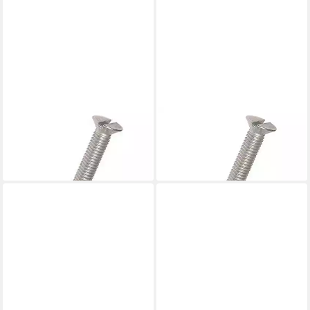
DRESSELHAUS
DRESSELHAUS
Senkschraube
Senkschraube
3,79 €
6,38 €
lieferbar - in 3-4 Werktagen bei dir
lieferbar - in 3-4 Werktagen bei dir