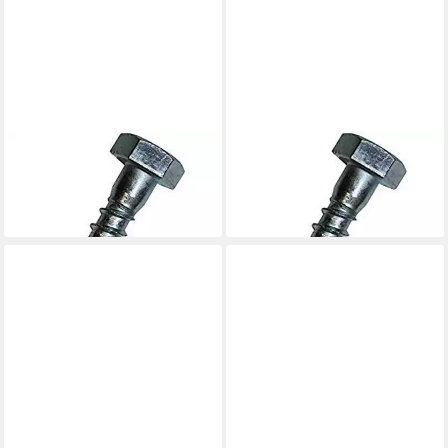
DRESSELHAUS
DRESSELHAUS
Holzbauschraube
Holzbauschraube
11,31 €
16,67 €
lieferbar - in 3-4 Werktagen bei dir
lieferbar - in 3-4 Werktagen bei dir