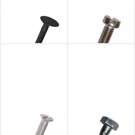
DRESSELHAUS
DRESSELHAUS
Stiftschraube
Zylinderschraube
13,25 €
5,77 €
lieferbar - in 3-4 Werktagen bei dir
lieferbar - in 3-4 Werktagen bei dir
DRESSELHAUS
DRESSELHAUS
Senkschraube
Holzbauschraube
6,00 €
35,71 €