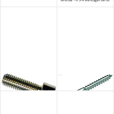
lieferbar - in 3-4 Werktagen bei dir
DRESSELHAUS
DRESSELHAUS
Zylinderschraube
Holzbauschraube
4,65 €
36,66 €
lieferbar - in 3-4 Werktagen bei dir
lieferbar - in 3-4 Werktagen bei dir