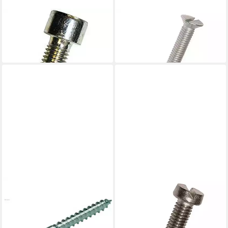
DRESSELHAUS
DRESSELHAUS
Zylinderschraube
Senkschraube
5,49 €
6,98 €
lieferbar - in 3-4 Werktagen bei dir
lieferbar - in 3-4 Werktagen bei dir
DRESSELHAUS
DRESSELHAUS
Holzbauschraube
Zylinderschraube
44,02 €
11,10 €
lieferbar - in 3-4 Werktagen bei dir
lieferbar - in 3-4 Werktagen bei dir