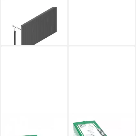
PREBENA
Stauchkopfnagel J 30 CNKHA
Stauchkopfnägel Brads 30mm
5000 Stück
21,35 €
lieferbar - in 2-3 Werktagen bei dir