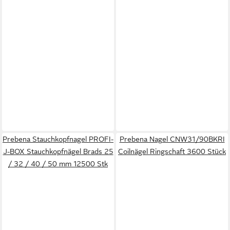
Prebena Stauchkopfnagel PROFI-
Prebena Nagel CNW31/90BKRI
J-BOX Stauchkopfnägel Brads 25
Coilnägel Ringschaft 3600 Stück
/ 32 / 40 / 50 mm 12500 Stk