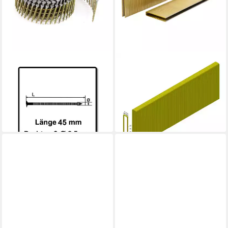
PREBENA
PREBENA
Nagel CNW25/45BKRI
Krampen PROFI-ES-BOX
Coilnägel blank mit Ringschaft
Heftklammern Typ E 26 / 32
- 10800 Stück
/ 40 mm 7000 Stk. aus Stahl
70,28 €
34,50 €
lieferbar - in 2-3 Werktagen bei dir
lieferbar - in 2-3 Werktagen bei dir