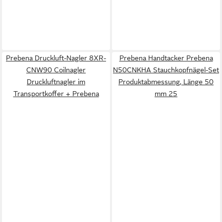
Prebena Druckluft-Nagler 8XR-
Prebena Handtacker Prebena
CNW90 Coilnagler
N50CNKHA Stauchkopfnägel-Set
Druckluftnagler im
Produktabmessung, Länge 50
Transportkoffer + Prebena
mm 25