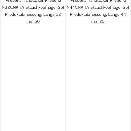
Prebena Handtacker Prebena
Prebena Handtacker Prebena
N32CNKHA Stauchkopfnägel-Set
N44CNKHA Stauchkopfnägel-Set
Produktabmessung, Länge 32
Produktabmessung, Länge 44
mm 50
mm 25