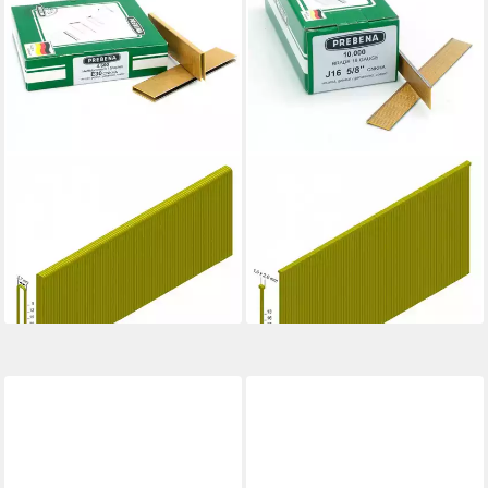
PREBENA
PREBENA
Heftklammer E30CNKHA
Stauchkopfnagel J16CNKHA
verzinkt geharzt
(Brads) verzinkt geharzt,
22,88 €
10000-St.
lieferbar - in 2-3 Werktagen bei dir
19,85 €
lieferbar - in 4-5 Werktagen bei dir