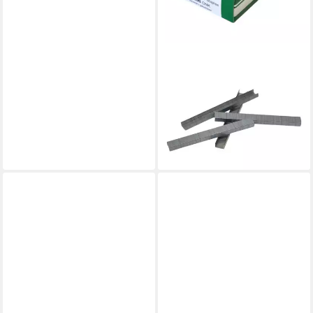
PREBENA
Krampen VZ06CNK
Heftklammer 10,5 x 6 mm Typ
VZ 6700 Stück aus Stahl
verzinkt
ab 12,37 €
lieferbar - in 2-3 Werktagen bei dir