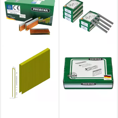
PREBENA
Krampen Z50CSVHA-ETA
Heftklammern 50 mm Type Z
9500 Stück stark verzinkt
88,97 €
lieferbar - in 2-3 Werktagen bei dir
PREBENA
Krampen 5x VZ06CNK