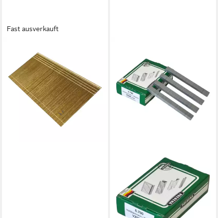
Fast ausverkauft
PREBENA
Stauchkopfnagel J 19 CNKHA
Stauchkopfnägel Brads 19
mm 10000 Stück verzinkter
Stahl
27,88 €
lieferbar - in 2-3 Werktagen bei dir