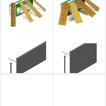
PREBENA
PREBENA
Stauchkopfnagel J 25 CNKHA
Stauchkopfnagel J 40 CNKHA
Stauchkopfnägel Brads 25
Stauchkopfnägel Brads 40
mm 5000 Stück
mm 5000 Stück
ab 20,07 €
ab 24,56 €
lieferbar - in 2-3 Werktagen bei dir
lieferbar - in 2-3 Werktagen bei dir