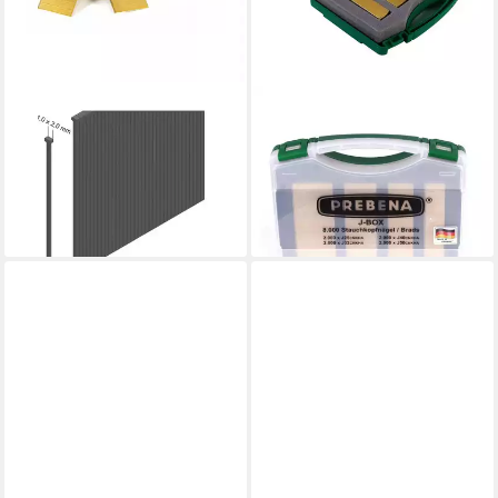
PREBENA
PREBENA
Stauchkopfnagel J 50 CNKHA
Nagel J-BOX CNKHA
Stauchkopfnägel Brads 50
Stauchkopfnägel Brads Typ J
mm 4000 Stück
aus Stahl verzinkt geharzt
ab 26,89 €
ab 34,39 €
lieferbar - in 2-3 Werktagen bei dir
lieferbar - in 2-3 Werktagen bei dir