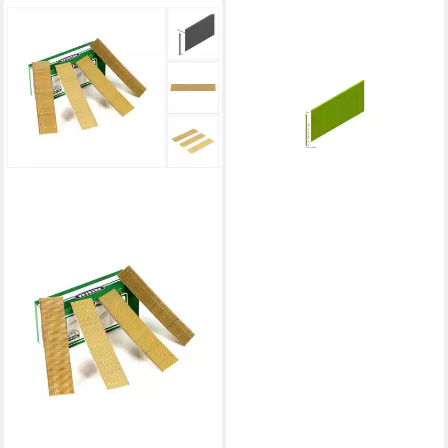
PREBENA
Heftklammer Prebena
Stauchkopfnägel (Brads)
J35CNKHA verzinkt geharzt
Länge 35 mm
ab 16,70 €
lieferbar - in 4-5 Werktagen bei dir