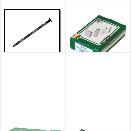
PREBENA
PREBENA
Nagel CNW25/65BKRI
Krampen 2x VZ06CNK
Coilnägel Ringschaft 7200
Heftklammer 10,5 x 6 mm Typ
Stück
VZ 13400 Stück aus Stahl
61,69 €
16,47 €
lieferbar - in 2-3 Werktagen bei dir
lieferbar - in 2-3 Werktagen bei dir