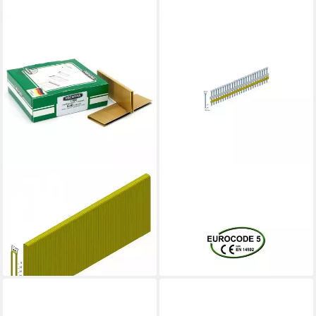
PREBENA
PREBENA
Heftklammer E40CNKHA
Heftklammer PREBENA
verzinkt geharzt
Ankernägel, 2000 Stk.
27,22 €
ANK40/50NKRI
lieferbar - in 2-3 Werktagen bei dir
ab 65,98 €
lieferbar - in 2-3 Werktagen bei dir