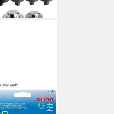
9 €
rbar - in 4-5 Werktagen bei dir
ausverkauft
M
9 €
rbar - in 4-5 Werktagen bei dir