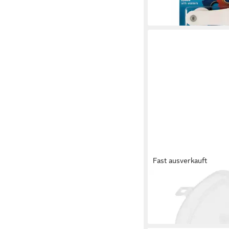
14,26 €
lieferbar - in 4-5 Werktag
Fast ausverkauft
PRYM
Öse
27,45 €
lieferbar - in 4-5 Werktag