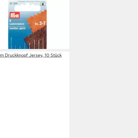
M
cknadeln Ledernadeln silberfarbig
 €
rbar in 3 Wochen
m Druckknopf Jersey, 10 Stück