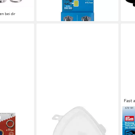
12,76 €
12,7
lieferbar - in 4-5 Werktagen bei dir
liefe
en bei dir
Fast 
PRYM
PRY
t Scheiben 11
Öse bunt, Ø 14 mm, 44 Stück
Öse
27,45 €
10,9
rkzeug
lieferbar - in 4-5 Werktagen bei dir
liefe