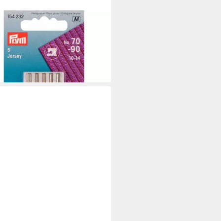
M
cknadeln Nähmaschinennadeln
705 Jersey 70-90 5 St
,15 €
rbar - in 2-3 Werktagen bei dir