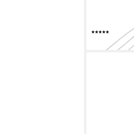
PRYM
Anstecknadel Strickute
Maschenraffer, 2 Stüc
(1)
7,80 €
lieferbar - in 4-5 Werktag