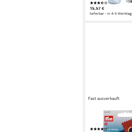
(3)
15,57 €
lieferbar - in 4-5 Werktag
Fast ausverkauft
PRYM
Druckknopf - Ösen mi
mm 15 Stück inkl. We
(1)