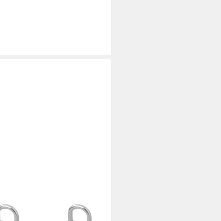
BELLAS SHOP
ca. 27mm silberne Planenöse