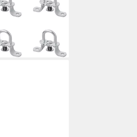
Feder für Anhänger & Zurrgurte
Set (4-St), universell einsetzbar
 €
rbar - in 3-4 Werktagen bei dir