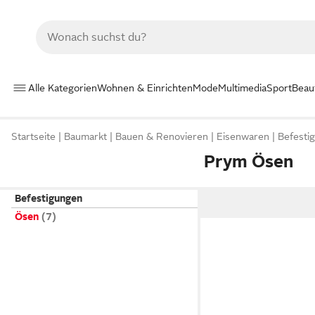
Alle Kategorien
Wohnen & Einrichten
Mode
Multimedia
Sport
Beau
Startseite
Baumarkt
Bauen & Renovieren
Eisenwaren
Befesti
Prym Ösen
Befestigungen
Ösen