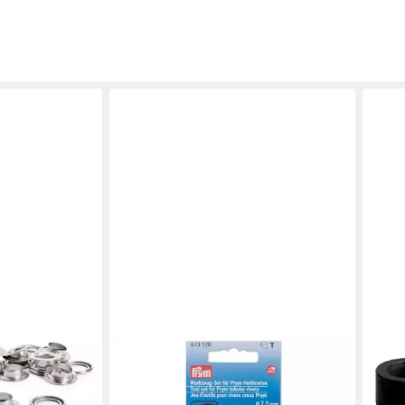
PRYM
PRY
chwerkzeug 14
Öse Werkzeug-Set für Hohlnieten, 4
Öse 
Teile
Sche