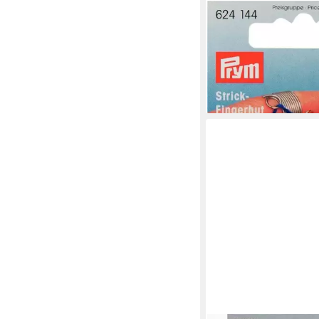
PRYM
Stecknadeln
4,26 €
lieferbar - in 2-3 Werktag