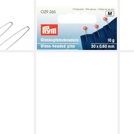
PRYM
PRY
nsilie
Stecknadeln
Stri
2,18 €
k
130/
lieferbar - in 2-3 Werktagen bei dir
ab 4
liefe
en bei dir