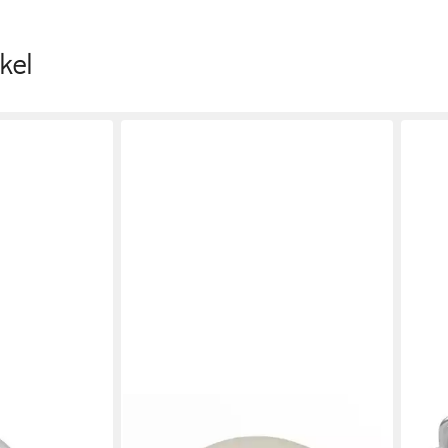
kel
NODEKO
MARA
ne Planenöse
Stoffösen Gardinenösen,
Öse 