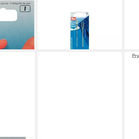
PRYM
PRY
Nähmaschine Prym Durchziehnadeln
Stri
ST silberfarbig 2 Formen
5 St
en bei dir
ab 2,78 €
6,54
UVP
3,70 €
liefe
-25%
leider ausverkauft
Pry