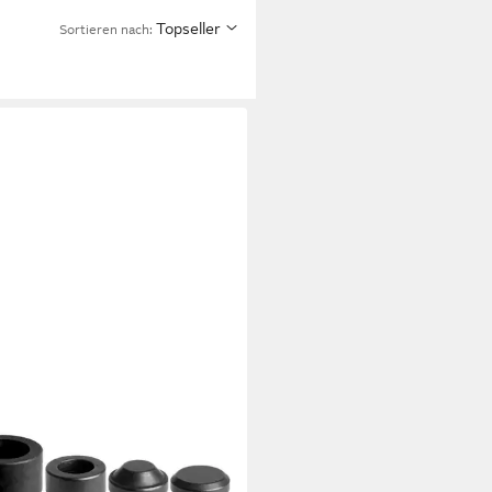
Topseller
Sortieren nach:
M
Werkzeugset für Ösen mit
iben, 8 Teile