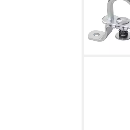
mit Feder für Anhäng
(1-St), universell eins
3,49 €
lieferbar - in 3-4 Werktag