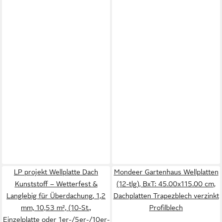
LP projekt Wellplatte Dach
Mondeer Gartenhaus Wellplatten
Kunststoff – Wetterfest &
(12-tlg), BxT: 45.00x115.00 cm,
Langlebig für Überdachung, 1,2
Dachplatten Trapezblech verzinkt
mm, 10,53 m², (10-St.,
Profilblech
Einzelplatte oder 1er-/5er-/10er-