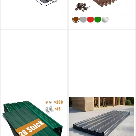
Wand
inkl. Schrauben) Made in
-23%
-19%
Germany
lieferbar - in 4-5 Werktagen bei dir
lieferbar - in 4-5 Werktagen bei dir
GIHAUVIA
METRA-DIREKT
Trapezblech Trapezblech 26
Trapezblech 24er Set
Stück, 12m² Dachblech für
Anthrazit - Profilblech,
Carport, Geräteschuppen.,
Dachblech, Wandblech
(26-St)
129x45cm, 1290x450x0.25