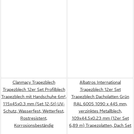
Clanmacy Trapezblech
Albatros International
Trapezblech 12er Set Profilblech
Trapezblech 12er Set
Trapezblech mit Handschuhe 6m²,
Trapezblech Dachplatten Grün
115x45x0.3 mm (Set 12-St) UV-
RAL 6005 1090 x 445 mm,
Schutz, Wasserfest, Wetterfest,
verzinktes Metallblech,
Rostresistent,
109x44.5x0.23 mm (12er Set
Korrosionsbeständig
6,89 m) Trapezplatten, Dach Set