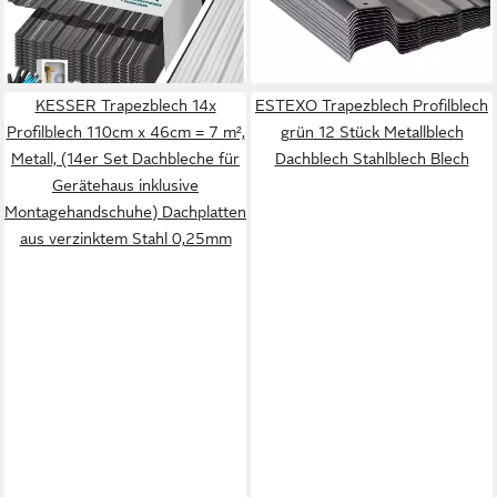
lieferbar - in 3-4 Werktagen bei dir
139,00 €
Wandblech 108x47x0,25
lieferbar - in 4-5 Werktagen bei dir
KESSER Trapezblech 14x
ESTEXO Trapezblech Profilblech
Profilblech 110cm x 46cm = 7 m²,
grün 12 Stück Metallblech
Metall, (14er Set Dachbleche für
Dachblech Stahlblech Blech
Gerätehaus inklusive
Montagehandschuhe) Dachplatten
aus verzinktem Stahl 0,25mm