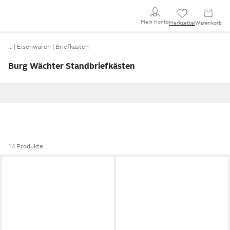
Mein Konto
Merkzettel
Warenkorb
…
Eisenwaren
Briefkästen
Burg Wächter Standbriefkästen
14 Produkte