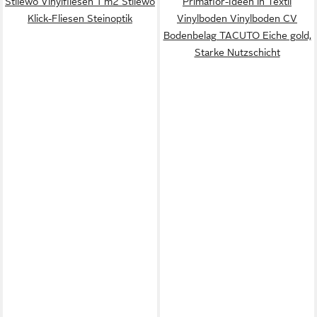
Stilewo Vinylfliesen 1 m2 Stilewo
Primaflor-Ideen in Textil
Klick-Fliesen Steinoptik
Vinylboden Vinylboden CV
Bodenbelag TACUTO Eiche gold,
Starke Nutzschicht