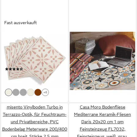
Fast ausverkauft
D-C-FIX
TULUP
Bodenfliese Klebefliesen für
Vinylteppich PVC Teppich
Boden & Wand PVC Fliesen
Wohnzimmer Dekorative
selbstklebend, 274-5066 I
Waschbarer Graue Fliesen
ab 59,99 €
Vintage Flowers, Bodenbelag
85,99 €
(15)
selbstklebend - Für Küche,
-30%
18,99 €
lieferbar - in 7-9 Werktagen bei dir
Bad / Badezimmer &
(18,99 €/ 1 qm)
Wohnzimmer
lieferbar - in 3-4 Werktagen bei dir
+8
misento Vinylboden Turbo in
Casa Moro Bodenfliese
Terrazzo-Optik, für Feuchtraum-
Mediterrane Keramik-Fliesen
und Privatbereiche, PVC
Daris 20x20 cm 1 qm
Bodenbelag Meterware 200/400
Feinsteinzeug FL7032,
cm breit, Stärke 2,5 mm
Feinsteinzeug, weiß, grau,