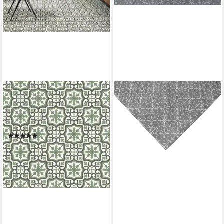
INTERNETHANDEL PFORDT
Vinylboden Vinylboden Retro
Fliese grün Cv Belag in 2
Meter breite
(2)
ab 20,00 €
(10,00 €/ 1 qm)
lieferbar - in 5-6 Werktagen bei dir