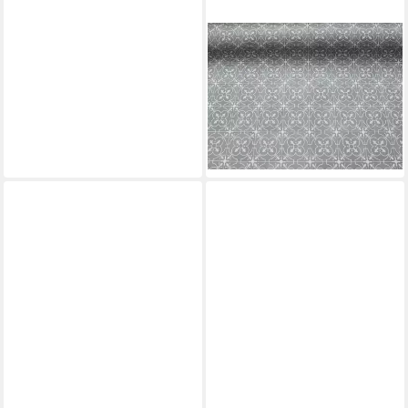
PRIMAFLOR-IDEEN IN TEXTIL
Vinylboden Vinylboden CV
Bodenbelag TURVO Fliese
London, Starke Nutzschicht
ab 39,88 €
(19,94 €/ 1 qm)
lieferbar - in 2-3 Werktagen bei dir