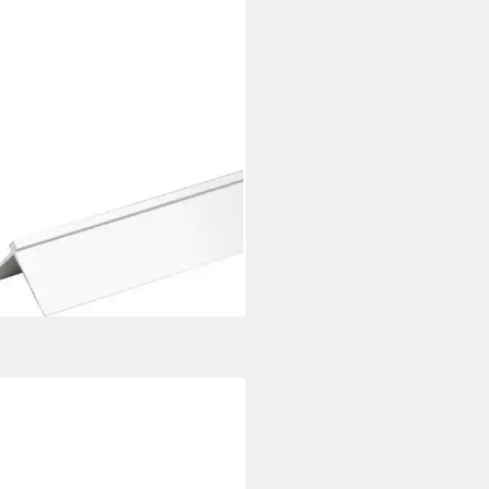
VISTON
enleiste Kunststoff, 22 x 22 x
 mm, Weiß, Tapetenleiste,
ln, Kleben, Schrauben,
tstoff
5 €
6 €/ 1 m)
rbar - in 2-3 Werktagen bei dir