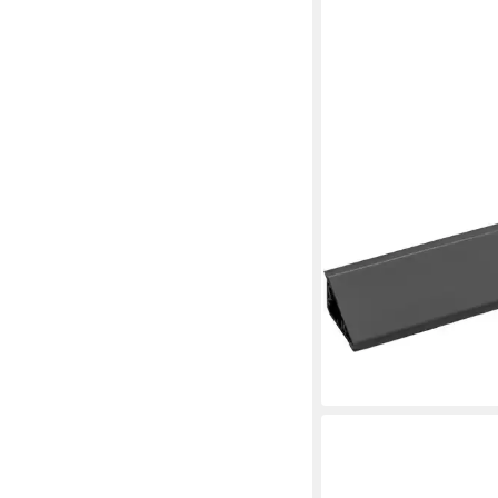
KAINDL FLOORING
Abschlussleiste Kaindl
Wandanschlusssystem
anthrazit, Kunststoff
12,14 €
lieferbar - in 3-4 Werktag