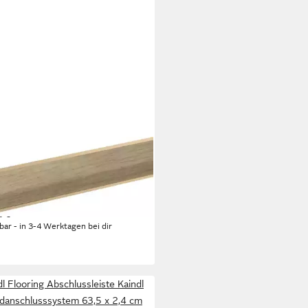
DL FLOORING
hlussleiste Kaindl
anschlusssystem 63,5 cm 24 x
m, Kunststoff
4 €
rbar - in 3-4 Werktagen bei dir
dl Flooring Abschlussleiste Kaindl
anschlusssystem 63,5 x 2,4 cm