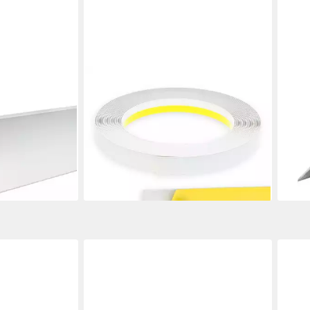
NOBILY
PRO
te, 75 x 75 x
Fensterleiste PVC-Flachleiste, 30mm
Kant
eben,
ohne Lippe,selbstklebend,Zierleisten
2600
ststoff, 1-St.
zur Montage, Kunststoff, Farbe: Weiß
Nage
ab 5,80 €
Kuns
(5,80 €/ 1 m)
36,5
en bei dir
lieferbar - in 2-3 Werktagen bei dir
(14,0
liefe