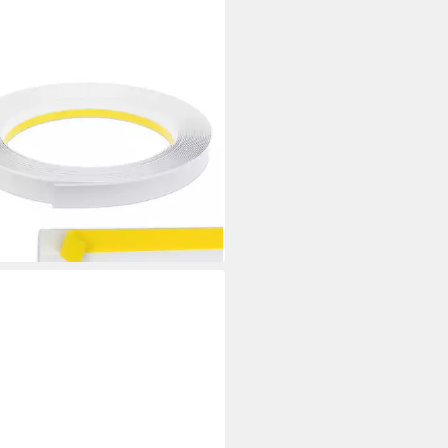
LY
terleiste PVC-Flachleiste, 60mm
Lippe,selbstklebend, Zierleisten
Montage, selbstklebend,
tstoff, Farbe: Weiß
,90 €
 €/ 1 m)
rbar - in 2-3 Werktagen bei dir