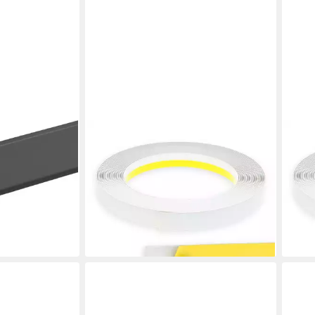
NOBILY
NOBI
Fensterleiste PVC-Flachleiste, 60mm
Fens
 63,5 x 2,4 cm
ohne Lippe,selbstklebend,Zierleisten
ohne
zur Montage, selbstklebend,
zur 
Kunststoff, Farbe: Weiß
Kuns
en bei dir
ab 6,50 €
ab 6
(6,50 €/ 1 m)
(6,60
lieferbar - in 2-3 Werktagen bei dir
liefe