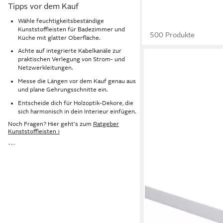
Tipps vor dem Kauf
Wähle feuchtigkeitsbeständige
Kunststoffleisten für Badezimmer und
500 Produkte
Küche mit glatter Oberfläche.
Achte auf integrierte Kabelkanäle zur
praktischen Verlegung von Strom- und
Netzwerkleitungen.
Messe die Längen vor dem Kauf genau aus
und plane Gehrungsschnitte ein.
Entscheide dich für Holzoptik-Dekore, die
sich harmonisch in dein Interieur einfügen.
Noch Fragen? Hier geht's zum
Ratgeber
Kunststoffleisten ›
```
PRIMO
Kantenleiste Winkellei
cm, weiß, Kunststoff