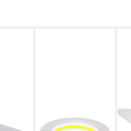
NOBILY
PRI
ste 90 x 3 x 3
Fensterleiste PVC-Flachleiste, 50mm
Kant
ohne Lippe, Zierleisten zur Montage,
cm 1