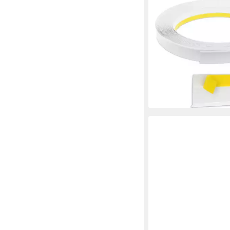
Fensterleiste PVC, 3
selbstklebend, Zierlei
Montage, selbstklebend
Farbe: Weiß
ab 6,10 €
(6,10 €/ 1 m)
lieferbar - in 2-3 Werktag