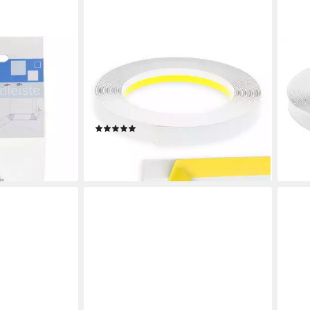
NOBILY
NOBI
o Zubehörset
Fensterleiste PVC-Flachleiste, 40mm
Fens
 alu,
ohne Lippe,selbstklebend,Zierleisten
mit 
zur Montage, selbstklebend,
zur 
Kunststoff, Farbe: Weiß
Kuns
(1)
ab 6
en bei dir
ab 5,90 €
(6,90
(5,90 €/ 1 m)
liefe
lieferbar - in 2-3 Werktagen bei dir