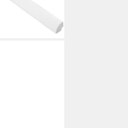
 €
rbar - in 3-4 Werktagen bei dir
VISTON