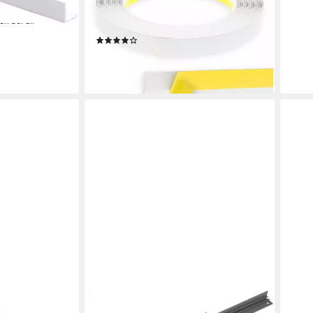
2,24
selbstklebend, Kunststoff, Farbe:
en bei dir
liefe
Weiß
(1)
ab 6,30 €
(6,30 €/ 1 m)
lieferbar - in 2-3 Werktagen bei dir
NOBILIA®
PRO