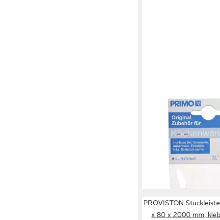
PRIMO
Abschlussleiste Prim
für Wandanschlußleist
5,74 €
lieferbar - in 3-4 Werktag
PROVISTON Stuckleiste 
x 80 x 2000 mm, kleb