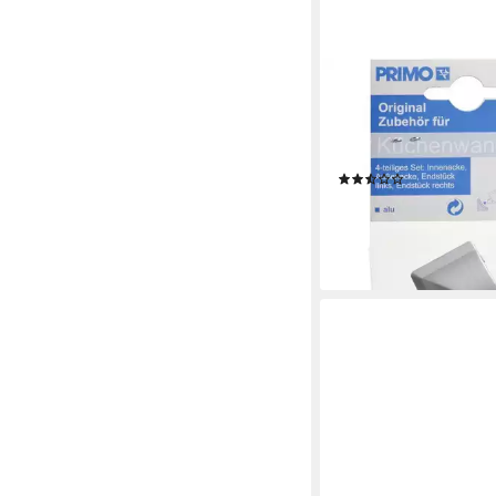
PRIMO
Abschlussleiste Prim
für Wandanschlußleiste
Kunststoff
(3)
5,74 €
lieferbar - in 3-4 Werktag