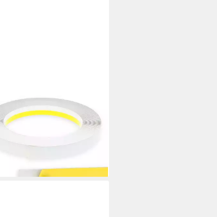
LY
terleiste PVC-Flachleiste, 80mm
 Lippe,selbstklebend,Zierleisten
Montage, selbstklebend,
tstoff, Farbe: Weiß
,60 €
 €/ 1 m)
rbar - in 2-3 Werktagen bei dir