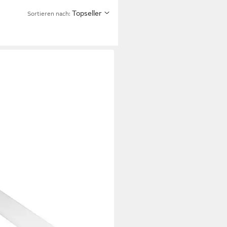
Topseller
Sortieren nach:
MO
enleiste Primo Viertelstab 90
6 x 16 mm weiß, Kunststoff