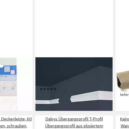
PROVISTON
KAIN
o Zubehörset
Zierleiste Polystyrol, 18 x 38 x 2000
Absc
e, Kunststoff
mm, Weiß, Wandleiste, Kleben,
Wand
Polystyrol, 1-St.
16 m
en bei dir
(5)
12,1
3,20 €
liefe
(1,60 €/ 1 m)
lieferbar - in 2-3 Werktagen bei dir
Deckenleiste, 60
Dalsys Übergangsprofil T-Profil
Kain
en, schrauben,
Übergangsprofil aus eloxiertem
Wand