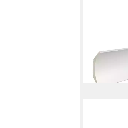
PROVISTON
Stuckleiste Deckenleis
2000 mm, modern, kl
schrauben, nageln, Kun
21,15 €
(10,58 €/ 1 m)
lieferbar - in 2-3 Werktag