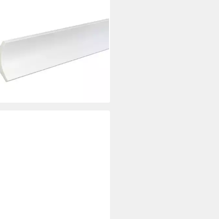
kleiste Deckenleiste, 48 x 48 x
 mm, modern, kleben,
auben, nageln, Kunststoff, 1-St.
5 €
 €/ 1 m)
rbar - in 2-3 Werktagen bei dir