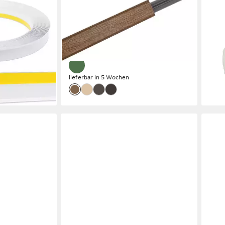
0mm mit Lippe,
Abschlussleiste WAP, Kunststoff,
Stuc
sten zur
zum Anschrauben, individuell
2000
, Kunststoff,
kürzbar, Maße (B/T/H): 200/2,5/2,5
schr
11,4
cm
(5,73
25,99 €
liefe
en bei dir
lieferbar in 5 Wochen