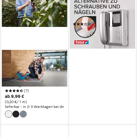
POWERBOND Ultra Strong
Klebepads (Packung, 9-St)
max. 6 kg - 9er Pack
(8)
10,49 €
(1,17 €/ 1 Stk)
lieferbar - in 2-3 Werktagen bei dir
TESA
Klebeband (1-St)
Gewebeband ideal zum
Reparieren, Abdichten &
Befestigen - weiß
(7)
ab 9,99 €
(0,20 €/ 1 m)
lieferbar - in 2-3 Werktagen bei dir