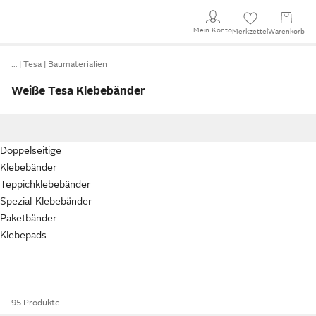
Mein Konto
Merkzettel
Warenkorb
…
Tesa
Baumaterialien
Weiße Tesa Klebebänder
Doppelseitige
Klebebänder
Teppichklebebänder
Spezial-Klebebänder
Paketbänder
Klebepads
95 Produkte