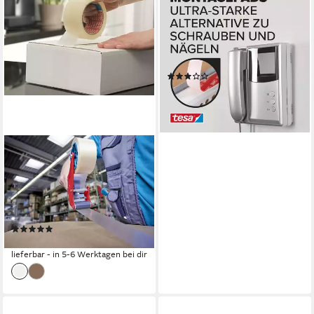
Doppelklebeband
POWERBOND Ultra Strong
Klebepads (Packung, 9-St)
max. 6 kg - 9er Pack
(8)
10,49 €
(1,17 €/ 1 Stk)
lieferbar - in 2-3 Werktagen bei dir
TESA
Paket-Klebeband 64014
Packband 45 µ, (66m:50mm)
braun oder transparent
(transparent)
(1)
2,95 €
lieferbar - in 5-6 Werktagen bei dir