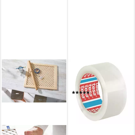
TESA
Klebeband 4195 50 mm / 66
m, Packband, UV-, alterungs-
und temperaturbeständig
(4)
5,39 €
(1,63 €/ 1 qm)
lieferbar - in 2-3 Werktagen bei dir